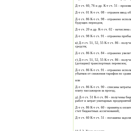
Д-т сч. 60, 76 и др. К-т сч. 51 - про
Д-т сч. 01 К-т сч. 08 - отражен ввод о
Д-т сч. 86 К-т сч. 98 - отражено испо
будущих периодов;
Д-т сч. 20 и др. К-т сч. 02 - начислен
Д-т сч. 98 К-т сч. 91 - отражена приб
в) Д-т сч. 51, 52, 55 К-т сч. 86 - по
средств;
Д-т сч. 86 К-т сч. 84 - отражено увел
г) Д-т сч. 51, 52, 55 К-т сч. 86 - по
(дотацию) транспортных перевозок;
Д-т сч. 86 К-т сч. 91 - отражено испо
убытков от снижения тарифов по срав
или
Д-т сч. 86 К-т сч. 90 - списаны затр
плату пассажиров за проезд;
д) Д-т сч. 51 К-т сч. 86 - получены 
работ и затрат унитарных предприятий
Д-т сч. 86 К-т сч. 60 - приняты к опл
счет бюджетных ассигнований;
Д-т сч. 60 К-т сч. 51 - погашена задол