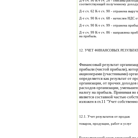
Д-т сч. 90 К-т сч. 26 - списаны расхо
соответствующей полученному доходу 
Д-т сч. 62 К-т сч. 90 - отражена выруч
Д-т сч. 90 К-т сч. 68 - начислен НДС 
Д-т сч. 90 К-т сч. 99 - отражена приб
Д-т сч. 99 К-т сч. 86 - направлена пр
на прибыль.
12. УЧЕТ ФИНАНСОВЫХ РЕЗУЛЬТА
Финансовый результат организац
прибыли (чистой прибыли), кото
акционерами (участниками) орга
определяется как результат от п
организации, от прочих доходов 
расходов организации, уменьше
налогу на прибыль. Принимая во 
является составной частью собст
изложен в гл.11 "Учет собственно
12.1. Учет результатов от продаж
товаров, продукции, работ и услуг