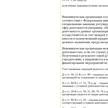
11.5.2. Учет средств,
полученных некоммерческими организ
Некоммерческая организация осу
соответствии с Федеральным зако
специальными законами, регулир
сфер деятельности (например, об
деятельность данных организаци
осуществляется за счет вкладов
взносов и пожертвований юридич
целевого назначения, предусмотр
Некоммерческая организация мож
деятельностью, если это служит 
Полученная в результате такой д
учредителями, а направляется в 
финансирование мероприятий по 
Учет указанных операций ведется в с
Д-т сч. 50, 51 К-т сч. 86 - отражено 
организаций на содержание ее аппарат
Д-т сч. 86 К-т сч. 51, 76 и др. - отр
связанных с уставной деятельностью о
Д-т сч. 26 К-т сч. 50, 51, 60, 70, 76 
организации (ведется по видам деятель
Д-т сч. 86 К-т сч. 26 - списаны расхо
соответствующей уставной деятельнос