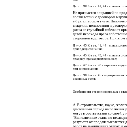
Д-т сч. 90 К-т сч. 41, 44 - списана с
Не признается операцией по прод
соответствии с договором выруч
в бухгалтерском учете. Например
владения, пользования и распор
риска ее случайной гибели от ор
датой перехода права собственно
сторонами в договоре. При этом 
Д-т сч. 45 К-т сч. 41, 44 - списаны с
приходящиеся на них;
Д-т сч. 45 К-т сч. 43, 44 - списана с
продажу, приходящихся на нее;
Д-т сч. 62 К-т сч. 90 - отражена выру
при ее признании;
Д-т сч. 90 К-т сч. 45 - одновременно 
оказанных услуг.
Особенности отражения продаж в отде
А. В строительстве, науке, геоло
длительный период выполнения р
могут в соответствии со своей у
"Выполненные этапы по незавер
результат от продаж выявляется
работ на законченных этапах и ко