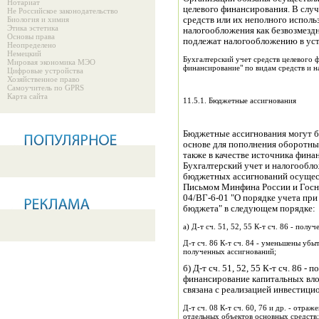
Нотариат
целевого финансирования. В слу
Не Российское законодательство
Биология и химия
средств или их неполного исполь
Этика эстетика
налогообложения как безвозмезд
Основы права
подлежат налогообложению в уст
Неопределено
Немецкий
Бухгалтерский учет средств целевого 
Мировая экономика МЭО
финансирование" по видам средств и н
Цифровые устройства
Хозяйственное право
Самоучитель по GPRS
Карта сайта
11.5.1. Бюджетные ассигнования
Бюджетные ассигнования могут б
основе для пополнения оборотных
также в качестве источника фин
Бухгалтерский учет и налогообл
бюджетных ассигнований осущест
Письмом Минфина России и Госна
04/ВГ-6-01 "О порядке учета при
бюджета" в следующем порядке:
а) Д-т сч. 51, 52, 55 К-т сч. 86 - по
Д-т сч. 86 К-т сч. 84 - уменьшены убы
полученных ассигнований;
б) Д-т сч. 51, 52, 55 К-т сч. 86 
финансирование капитальных вло
связана с реализацией инвестици
Д-т сч. 08 К-т сч. 60, 76 и др. - отр
отдельных объектов основных средств;