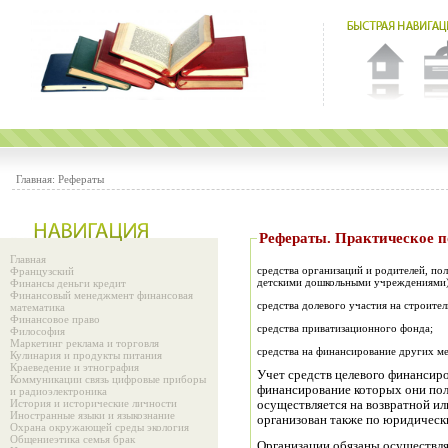
Главная:
Рефераты
Рефераты. Практиче
Главная
средства организаций и родителей, п
Французский
детскими дошкольными учреждениями)
Финансы деньги кредит
Финансовый менеджмент финансовая
средства долевого участия на строител
математика
Финансовое право
средства приватизационного фонда;
Философия
Маркетинг реклама и торговля
средства на финансирование других ме
Кулинария и продукты питания
Краеведение и этнография
Учет средств целевого финансиро
Коммуникации связь цифровые приборы
финансирование которых они пол
и радиоэлектроника
История и исторические личности
осуществляется на возвратной ил
Иностранные языки и языкознание
организован также по юридическ
Охрана окружающей среды экология
Общениеэтика семья брак
Организации обязаны осуществля