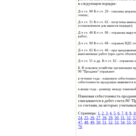
в следующем порядке:
Д-т сч. 90 К-т сч. 20 - списаны затра
этапах;
Д-т сч. 51 К-т сч. 62 - получены аван
установленном для авансов порядке);
Д-т сч. 46 К-т сч. 90 - отражена выр
работ;
Д-т сч. 90 К-т сч. 68 - отражен НДС о
Д-т сч. 62 К-т сч. 46 - при предъявле
выполненных работ (при сдаче объекта
Д-т сч. 51 и др. К-т сч. 62 - отражена
Б. В сельском хозяйстве организации п
90 "Продажи" отражают:
в течение года - плановую себестоимо
себестоимость продукции выявляется в 
в конце года - разницу между планово
Плановая себестоимость проданн
списываются в дебет счета 90 "
со счетами, на которых учитывал
Страницы:
1
,
2
,
3
,
4
,
5
,
6
,
7
,
8
,
9
,
1
24
,
25
,
26
,
27
,
28
,
29
,
30
,
31
,
32
,
3
47
,
48
,
49
,
50
,
51
,
52
,
53
,
54
,
55
,
5
70