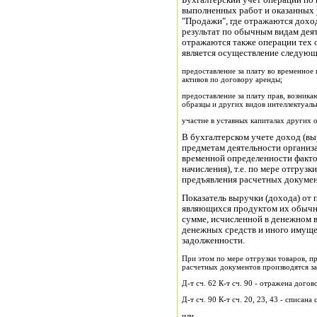
Бухгалтерский учет операций по 
выполненных работ и оказанных у
"Продажи", где отражаются дохо
результат по обычным видам деят
отражаются также операции тех 
является осуществление следующ
предоставление за плату во временное 
активов по договору аренды;
предоставление за плату прав, возник
образцы и других видов интеллектуаль
участие в уставных капиталах других о
В бухгалтерском учете доход (в
предметам деятельности организ
временной определенности факто
начисления), т.е. по мере отгрузк
предъявления расчетных докумен
Показатель выручки (дохода) от 
являющихся продуктом их обычно
сумме, исчисленной в денежном 
денежных средств и иного имущес
задолженности.
При этом по мере отгрузки товаров, пр
расчетных документов производятся за
Д-т сч. 62 К-т сч. 90 - отражена дого
Д-т сч. 90 К-т сч. 20, 23, 43 - списан
или