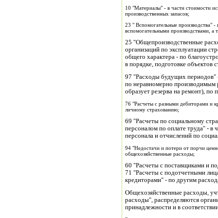
10 "Материалы" - в части стоимости и
производственных запасов;
23 " Вспомогательные производства" -
вспомогательными производствами, а 
25 "Общепроизводственные расхо
организаций по эксплуатации ст
общего характера - по благоуст
в порядке, подготовке объектов ст
97 "Расходы будущих периодов" 
по неравномерно производимым р
образует резерва на ремонт), по 
76 "Расчеты с разными дебиторами и к
личному страхованию;
69 "Расчеты по социальному стр
персоналом по оплате труда" - в 
персонала и отчислений по соци
94 "Недостачи и потери от порчи ценно
общехозяйственные расходы;
60 "Расчеты с поставщиками и по
71 "Расчеты с подотчетными лица
кредиторами" - по другим расход
Общехозяйственные расходы, уч
расходы", распределяются органи
принадлежности и в соответствии