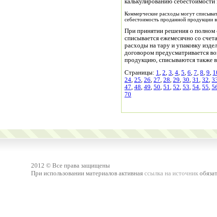
калькулированию себестоимости
Коммерческие расходы могут списывать
себестоимость проданной продукции в
При принятии решения о полном 
списывается ежемесячно со счета
расходы на тару и упаковку издел
договором предусматривается во
продукцию, списываются также в 
Страницы:
1
,
2
,
3
,
4
,
5
,
6
,
7
,
8
,
9
,
1
24
,
25
,
26
,
27
,
28
,
29
,
30
,
31
,
32
,
3
47
,
48
,
49
,
50
,
51
,
52
,
53
,
54
,
55
,
5
70
2012 © Все права защищены
При использовании материалов активная
ссылка на источник
обязат