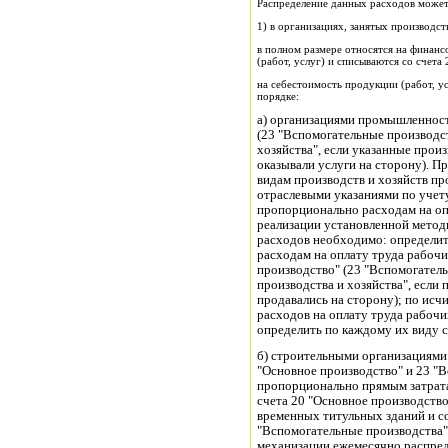
Распределение данных расходов может
1) в организациях, занятых производст
в полном размере относятся на финанс
(работ, услуг) и списываются со счета 
на себестоимость продукции (работ, 
порядке:
а) организациями промышленности
(23 "Вспомогательные производс
хозяйства", если указанные прои
оказывали услуги на сторону). П
видам производств и хозяйств пр
отраслевыми указаниями по учету
пропорционально расходам на оп
реализации установленной мето
расходов необходимо: определит
расходам на оплату труда рабочи
производство" (23 "Вспомогател
производства и хозяйства", если
продавались на сторону); по ис
расходов на оплату труда рабоч
определить по каждому их виду 
б) строительными организациями 
"Основное производство" и 23 "
пропорционально прямым затратам
счета 20 "Основное производство
временных титульных зданий и со
"Вспомогательные производства"
механизации ежемесячно распре