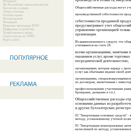
производств и хозяйств, амортиза
Нотариат
Не Российское законодательство
Общехозяйственные расходы могут учит
Биология и химия
Этика эстетика
производственной себестоимости проду
Основы права
Неопределено
себестоимости проданной продукц
Немецкий
предусматривает учет общехозяй
Мировая экономика МЭО
Цифровые устройства
управлению организацией только 
Хозяйственное право
организации.
Самоучитель по GPRS
Карта сайта
Из вышеизложенного следует, что общ
учитываются на счете 26:
всеми организациями, занятыми 
оказанием услуг, кроме торговых
посреднической деятельностью;
организациями, которые наряду с про
услуг как обычными видами своей дея
организациями, специализирующимися 
по договорам, заключенным с инвесто
профессиональными участниками рынк
брокерами, дилерами и т.п.).
Общехозяйственные расходы отра
основании данных из разработочн
и других бухгалтерских регистро
02 "Амортизация основных средств" - 
методу, установленному учетной поли
05 "Амортизация нематериальных актив
начисленной по методу, установленно