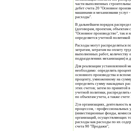
части выполненных строительных 
дебет счета 20 "Основное произв
машинами и механизмами услуг -
расходы".
В дальнейшем порядок распредел
(договорам, проектам, объектам ст
"Основное производство", так и
определяется учетной политикой
Расходы могут распределяться п
затратам, затратам на оплату тр
выполненных работ, количеству 
подразделениях механизации) и 
Для реализации установленной м
необходимо: определить процент
основного производства и вспом
проценту, умноженному на сумму 
определить сумму накладных рас
этих счетов; затем по принятой 
учетной политики, распределить
по объектам учета, а также счете
2) в организациях, деятельность
процессом, - профессиональных 
(инвестиционные фонды, комиссио
организаций, осуществляющих то
расходы как расходы по их содер
счета 90 "Продажи";