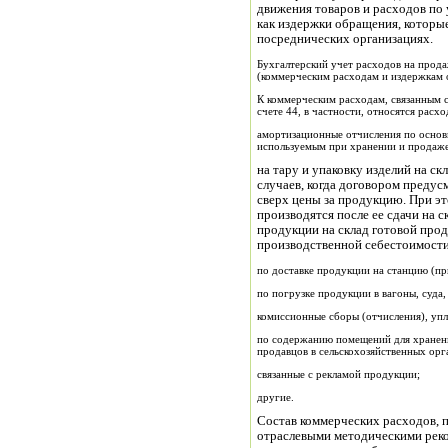
движения товаров и расходов по
как издержки обращения, которы
посреднических организациях.
Бухгалтерский учет расходов на прода
(коммерческим расходам и издержкам 
К коммерческим расходам, связанным с
счете 44, в частности, относятся расхо
амортизационные отчисления по основ
используемым при хранении и продаж
на тару и упаковку изделий на с
случаев, когда договором предус
сверх цены за продукцию. При эт
производятся после ее сдачи на 
продукции на склад готовой прод
производственной себестоимост
по доставке продукции на станцию (пр
по погрузке продукции в вагоны, суда
комиссионные сборы (отчисления), уп
по содержанию помещений для хранения
продавцов в сельскохозяйственных орг
связанные с рекламой продукции;
другие.
Состав коммерческих расходов, 
отраслевыми методическими рек