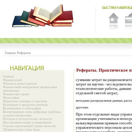
Главная:
Рефераты
Рефераты. Практиче
Главная
суммами затрат на рационализато
Французский
Финансы деньги кредит
затрат на научно - исследователь
Финансовый менеджмент финансовая
технологические работы, давшие
математика
отдельной сметой затрат;
Финансовое право
Философия
методами распределения данных расход
Маркетинг реклама и торговля
Кулинария и продукты питания
другими.
Краеведение и этнография
Коммуникации связь цифровые приборы
При этом отдельные виды управл
и радиоэлектроника
организации учитываться непоср
История и исторические личности
Иностранные языки и языкознание
калькулирования прямым способом
Охрана окружающей среды экология
управленческого персонала цехо
Общениеэтика семья брак