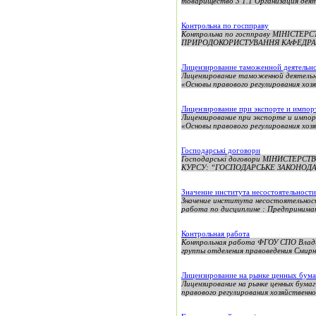
товарищество 3 1.1 Организация деят
Контрольна по госпправу
Контрольна по госпправу МІНІСТ
ПРИРОДОКОРИСТУВАННЯ КАФЕДРА ПОЛІ
Лицензирование таможенной деятельн
Лицензирование таможенной деятельн
«Основы правового регулирования хозя
Лицензирование при экспорте и импор
Лицензирование при экспорте и импо
«Основы правового регулирования хозя
Господарські договори
Господарські договори МIНИСТЕР
КУРСУ: “ГОСПОДАРСЬКЕ ЗАКОНОДАВ
Значение института несостоятельности
Значение института несостоятел
работа по дисциплине : Предпринимат
Контрольная работа
Контрольная работа ФГОУ СПО Владим
группы отделения правоведения Смирн
Лицензирование на рынке ценных бума
Лицензирование на рынке ценных бум
правового регулирования хозяйственно