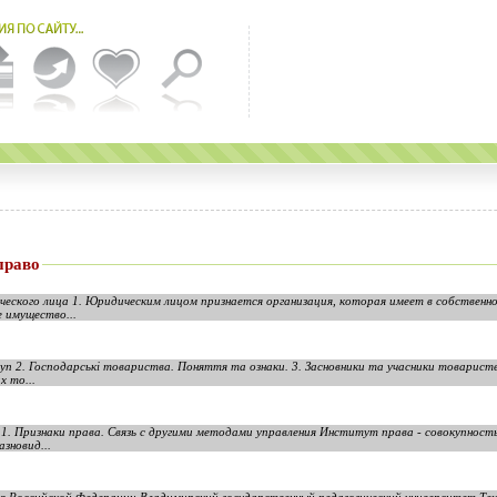
право
еского лица 1. Юридическим лицом признается организация, которая имеет в собственно
 имущество...
уп 2. Господарські товариства. Поняття та ознаки. 3. Засновники та учасники товарист
х то...
1. Признаки права. Связь с другими методами управления Институт права - совокупнос
зновид...