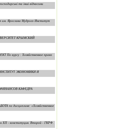
осподарські та інші відносини
т им. Ярослава Мудрого Институт
ИВЕРСИТЕТ КРЫМСКИЙ
КТ По курсу : Хозяйственное право
ике ИНСТИТУТ ЭКОНОМИКИ И
 И ФИНАНСОВ КАФЕДРА
А по дисциплине: «Хозяйственное
оч-к ХП - конституция. Второй - ГКРФ.