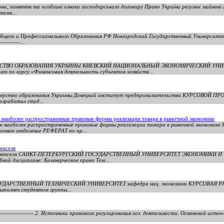
ова, поняття та особливі ознаки господарського договору Право України регулює майнові г
тами...
бщего и Профессионального Образования РФ Новгородский Государственный Университе
--------...
ТЕРСТВО ОБРАЗОВАНИЯ УКРАИНЫ КИЕВСКИЙ НАЦИОНАЛЬНЫЙ ЭКОНОМИЧЕСКИЙ УН
о курсу «Финансовая деятельность субъектов хозяйств...
терство образования Украины Донецкий институт предпринимательства КУРСОВОЙ ПРОЕ
азработал студ...
 наиболее распространенные правовые формы реализации товара в рыночной экономике
ак наиболее распространенные правовые формы реализации товара в рыночной эконом
ное отделение РЕФЕРАТ по пр...
векселя
 виды векселя САНКТ-ПЕТЕРБУРГСКИЙ ГОСУДАРСТВЕННЫЙ УНИВЕРСИТЕТ ЭКОНОМИКИ
бной дисциплине: Коммерческое право Тем...
ДАРСТВЕННЫЙ ТЕХНИЧЕСКИЙ УНИВЕРСИТЕТ кафедра нац. экономики КУРСОВАЯ РАБОТ
ыполнен студентом группы...
----------------- 2. Источники правового регулирования хоз. деятельности. Основеной ист