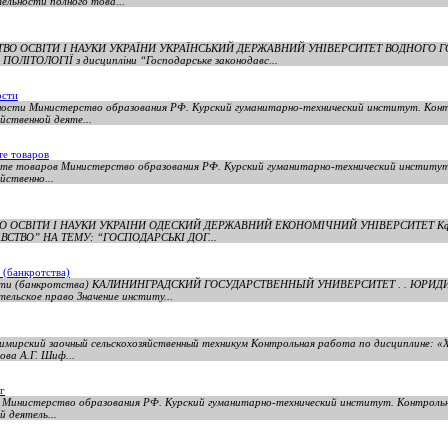
ельности полного това...
ЕРСТВО ОСВІТИ І НАУКИ УКРАЇНИ УКРАЇНСЬКИЙ ДЕРЖАВНИЙ УНІВЕРСИТЕТ ВОДНОГО 
ТОЛОГІЇ з дисципліни “Господарське законодавс...
ости
ости Министерство образования РФ. Курский гуманитарно-технический институт. Конт
йственной деяте...
те товаров
рте товаров Министерство образования РФ. Курский гуманитарно-технический институт
йственно...
СТВО ОСВIТИ I НАУКИ УКРАIНИ ОДЕСКИЙ ДЕРЖАВНИЙ ЕКОНОМIЧНИЙ УНIВЕРСИТЕТ Кфе
СТВО” НА ТЕМУ: “ГОСПОДАРСЬКІ ДОГ...
 (банкротства)
ьности (банкротства) КАЛИНИНГРАДСКИЙ ГОСУДАРСТВЕННЫЙ УНИВЕРСИТЕТ . . ЮРИД
ельское право Значение институ...
ирский заочный сельскохозяйственный техникум Контрольная работа по дисциплине: «
ова А.Г. Шиф...
г
аг Министерство образования РФ. Курский гуманитарно-технический институт. Контроль
й деятель...