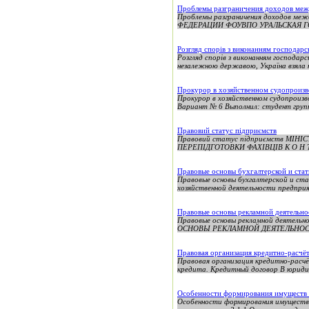
Проблемы разграничения доходов меж
Проблемы разграничения доходов 
ФЕДЕРАЦИИ ФОУВПО УРАЛЬСКАЯ Г
Розгляд спорів з виконанням господарс
Розгляд спорів з виконанням господар
незалежною державою, Україна взяла к
Прокурор в хозяйственном судопроизв
Прокурор в хозяйственном судопроиз
Вариант № 6 Выполнил: студент групп
Правовий статус підприємств
Правовий статус підприємств МІ
ПЕРЕПІДГОТОВКИ ФАХІВЦІВ К О Н Т Р 
Правовые основы бухгалтерской и стат
Правовые основы бухгалтерской и с
хозяйственной деятельности предприя
Правовые основы рекламной деятельно
Правовые основы рекламной деяте
ОСНОВЫ РЕКЛАМНОЙ ДЕЯТЕЛЬНОСТИ В
Правовая организация кредитно-расч
Правовая организация кредитно-расч
кредита. Кредитный договор В юридич
Особенности формирования имуществ х
Особенности формирования имуществ 