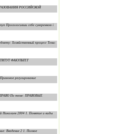
 ОБРАЗОВАНИЯ РОССИЙСКОЙ
ступ Проголосивши себе суверенною і
дмету: Хозяйственный процесс Тема:
СТИТУТ ФАКУЛЬТЕТ
Правовое регулирование
 ПРАВО По теме: ПРАВОВЫЕ
 Николаев 2004 1. Понятие и виды
е: Введение 2 1. Полное