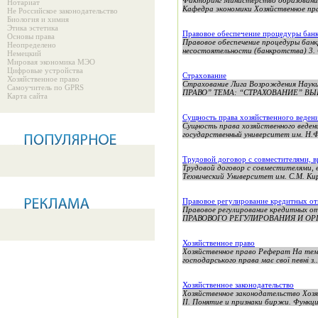
Факторинг Министерство образования
Нотариат
Кафедра экономики Хозяйственное пра
Не Российское законодательство
Биология и химия
Этика эстетика
Правовое обеспечение процедуры банк
Основы права
Правовое обеспечение процедуры бан
Неопределено
несостоятельности (банкротства) 3. 
Немецкий
Мировая экономика МЭО
Цифровые устройства
Страхование
Хозяйственное право
Страхование Лига Возрождения Н
Самоучитель по GPRS
ПРАВО” ТЕМА: “СТРАХОВАНИЕ” ВЫ
Карта сайта
Сущность права хозяйственного ведени
Сущность права хозяйственного веде
государственный университет им. Н.Ф
Трудовой договор с совместителями, 
Трудовой договор с совместителями,
Технический Университет им. С.М. Кир
Правовое регулирование кредитных о
Правовое регулирование кредитн
ПРАВОВОГО РЕГУЛИРОВАНИЯ И ОР
Хозяйственное право
Хозяйственное право Реферат На тему:
господарського права має свої певні з..
Хозяйственное законодательство
Хозяйственное законодательство Хозя
II. Понятие и признаки биржи. Функци