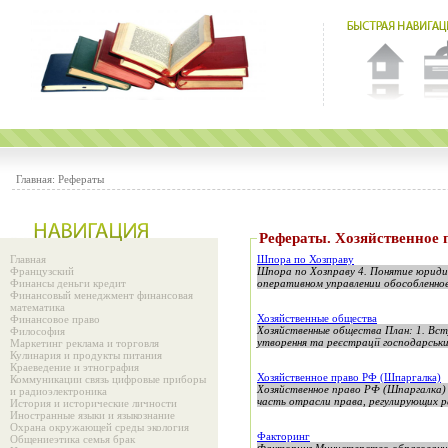
Главная:
Рефераты
Рефераты. Хозяйственное 
Главная
Шпора по Хозправу
Французский
Шпора по Хозправу 4. Понятие юридич
Финансы деньги кредит
оперативном управлении обособленное
Финансовый менеджмент финансовая
математика
Хозяйственные общества
Финансовое право
Хозяйственные общества План: 1. Вст
Философия
утворення та реєстрації господарськи
Маркетинг реклама и торговля
Кулинария и продукты питания
Краеведение и этнография
Хозяйственное право РФ (Шпаргалка)
Коммуникации связь цифровые приборы
Хозяйственное право РФ (Шпаргалка) 
и радиоэлектроника
часть отрасли права, регулирующих ра
История и исторические личности
Иностранные языки и языкознание
Охрана окружающей среды экология
Факторинг
Общениеэтика семья брак