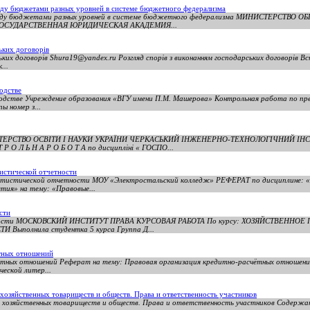
ду бюджетами разных уровней в системе бюджетного федерализма
между бюджетами разных уровней в системе бюджетного федерализма МИНИСТЕРСТВО
ОСУДАРСТВЕННАЯ ЮРИДИЧЕСКАЯ АКАДЕМИЯ...
ьких договорів
ських договорів Shura19@yandex.ru Розгляд спорів з виконанням господарських договорів В
...
одстве
водстве Учреждение образования «ВГУ имени П.М. Машерова» Контрольная работа по пре
ы номер з...
НІСТЕРСТВО ОСВІТИ І НАУКИ УКРАЇНИ ЧЕРКАСЬКИЙ ІНЖЕНЕРНО-ТЕХНОЛОГІЧНИЙ ІН
О Л Ь Н А Р О Б О Т А по дисципліні « ГОСПО...
истической отчетности
татистической отчетности МОУ «Электростальский колледж» РЕФЕРАТ по дисциплине: «
тия» на тему: «Правовые...
сти
льности МОСКОВСКИЙ ИНСТИТУТ ПРАВА КУРСОВАЯ РАБОТА По курсу: ХОЗЯЙСТВЕННОЕ
ыполнила студентка 5 курса Группа Д...
ётных отношений
ётных отношений Реферат на тему: Правовая организация кредитно-расчётных отношений
еской литер...
озяйственных товариществ и обществ. Права и ответственность участников
хозяйственных товариществ и обществ. Права и ответственность участников Содержани