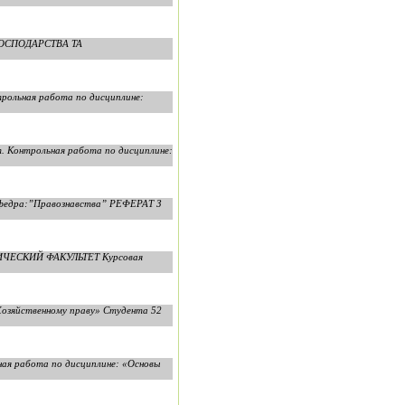
ГОСПОДАРСТВА ТА
рольная работа по дисциплине:
. Контрольная работа по дисциплине:
дра:”Правознавства” РЕФЕРАТ З
ИЧЕСКИЙ ФАКУЛЬТЕТ Курсовая
Хозяйственному праву» Студента 52
ная работа по дисциплине: «Основы