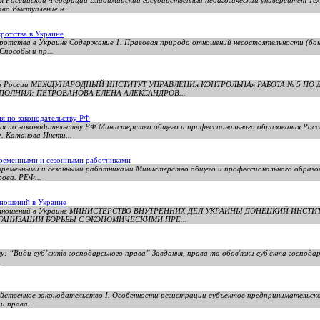
 Российской Федерации Владимирский государственный педагогический университет Те
во Выступление н...
ротства в Украине
кротства в Украине Содержание 1. Правовая природа отношений несостоятельности (ба
Способы и пр...
ауки России МЕЖДУНАРОДНЫЙ ИНСТИТУТ УПРАВЛЕНИя КОНТРОЛЬНАя РАБОТА № 5 П
ПОЛНИЛ: ПЕТРОВАНОВА ЕЛЕНА АЛЕКСАНДРОВ...
я по законодательству РФ
ния по законодательству РФ Министерство общего и профессионального образования Рос
. Катанова Инсти...
временными и сезонными работниками
 временными и сезонными работниками Министерство общего и профессионального образо
ова. РЕФ...
тношений в Украине
ых отношений в Украине МИНИСТЕРСТВО ВНУТРЕННИХ ДЕЛ УКРАИНЫ ДОНЕЦКИЙ ИНСТ
ГАНИЗАЦИИ БОРЬБЫ С ЭКОНОМИЧЕСКИМИ ПРЕ...
 “Види суб’єктів господарського права” Завдання, права та обов'язки суб'єкта господарс
.
йственное законодательство I. Особенности регистрации субъектов предпринимательско
и права...