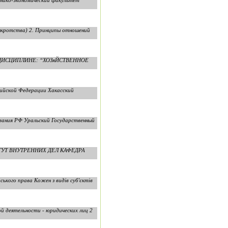
хнико-экономический факультет
нкротства) 2. Принципы отношений
О ДИСЦИПЛИНЕ: “ХОЗяЙСТВЕННОЕ
сийской Федерации Хакасский
вания РФ Уральский Государственный
ИТУТ ВНУТРЕННИХ ДЕЛ КАФЕДРА
ького права Кожен з видів суб'єктів
й деятельности - юридических лиц 2