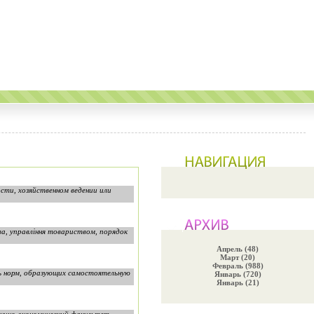
сти, хозяйственном ведении или
ва, управління товариством, порядок
Апрель (48)
Март (20)
Февраль (988)
ть норм, образующих самостоятельную
Январь (720)
Январь (21)