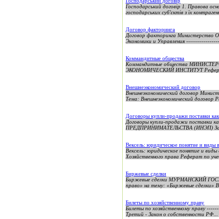
Господарський договір
Господарський договір 1. Правова осн
господарських суб'єктів з їх контраген
Договор факторинга
Договор факторинга Министерство О
Экономики и Управления -------------------
Коммандитные общества
Коммандитные общества МИНИС
ЭКОНОМИЧЕСКИЙ ИНСТИТУТ Реферат п
Внешнеэкономический договор
Внешнеэкономический договор Минис
Тема: Внешнеэкономический договор Р
Договоры купли-продажи поставки как
Договоры купли-продажи поставки к
ПРЕДПРИНИМАТЕЛЬСТВА (ИНЭП) Заоч
Вексель: юридическое понятие и виды 
Вексель: юридическое понятие и
Хозяйственного права Реферат по уче
Биржевые сделки
Биржевые сделки МУРМАНСКИЙ ГОСУ
право» на тему: «Биржевые сделки» В
Билеты по хозяйственному праву
Билеты по хозяйственному праву ------
Третий - Закон о собственности РФ...