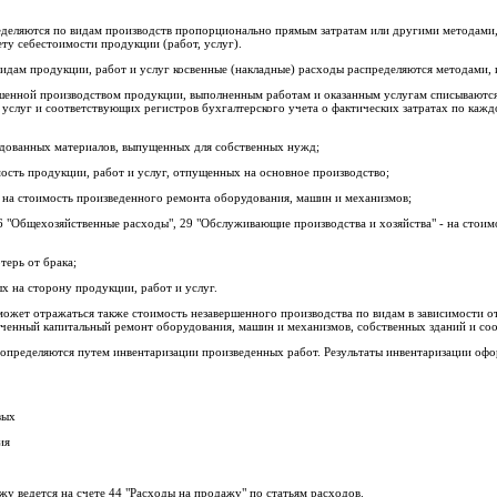
еделяются по видам производств пропорционально прямым затратам или другими методами
ту себестоимости продукции (работ, услуг).
идам продукции, работ и услуг косвенные (накладные) расходы распределяются методами,
ршенной производством продукции, выполненным работам и оказанным услугам списываютс
и услуг и соответствующих регистров бухгалтерского учета о фактических затратах по кажд
одованных материалов, выпущенных для собственных нужд;
мость продукции, работ и услуг, отпущенных на основное производство;
 на стоимость произведенного ремонта оборудования, машин и механизмов;
6 "Общехозяйственные расходы", 29 "Обслуживающие производства и хозяйства" - на стоимо
отерь от брака;
х на сторону продукции, работ и услуг.
 может отражаться также стоимость незавершенного производства по видам в зависимости о
онченный капитальный ремонт оборудования, машин и механизмов, собственных зданий и со
определяются путем инвентаризации произведенных работ. Результаты инвентаризации офо
вых
ия
жу ведется на счете 44 "Расходы на продажу" по статьям расходов.