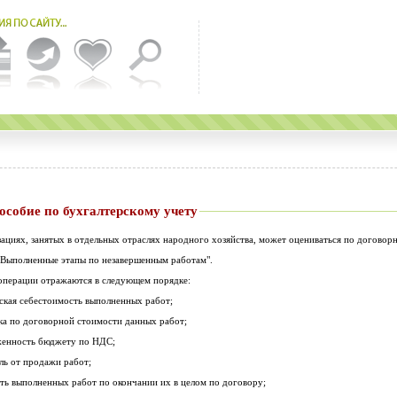
ское пособие по бухгалтерскому учету
ациях, занятых в отдельных отраслях народного хозяйства, может оцениваться по договор
 "Выполненные этапы по незавершенным работам".
 операции отражаются в следующем порядке:
ческая себестоимость выполненных работ;
чка по договорной стоимости данных работ;
олженность бюджету по НДС;
ыль от продажи работ;
ость выполненных работ по окончании их в целом по договору;