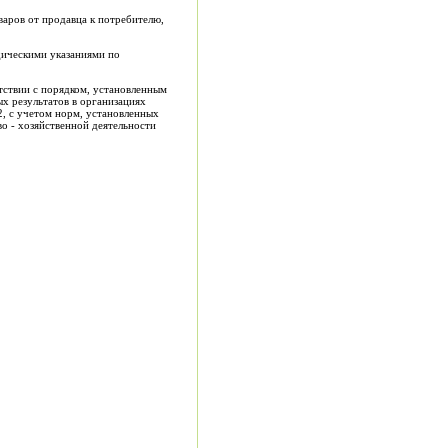
варов от продавца к потребителю,
дическими указаниями по
тствии с порядком, установленным
х результатов в организациях
2, с учетом норм, установленных
о - хозяйственной деятельности