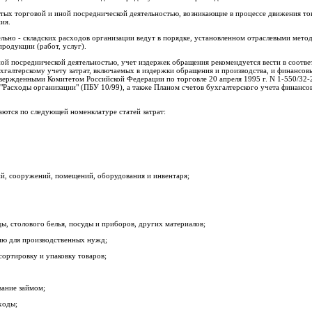
тых торговой и иной посреднической деятельностью, возникающие в процессе движения то
ия.
льно - складских расходов организации ведут в порядке, установленном отраслевыми мето
родукции (работ, услуг).
ной посреднической деятельностью, учет издержек обращения рекомендуется вести в соотве
алтерскому учету затрат, включаемых в издержки обращения и производства, и финансовы
вержденными Комитетом Российской Федерации по торговле 20 апреля 1995 г. N 1-550/32-
Расходы организации" (ПБУ 10/99), а также Планом счетов бухгалтерского учета финансов
ются по следующей номенклатуре статей затрат:
ий, сооружений, помещений, оборудования и инвентаря;
ы, столового белья, посуды и приборов, других материалов;
гию для производственных нужд;
сортировку и упаковку товаров;
вание займом;
ходы;