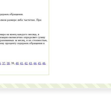
здержек обращения.
олном размере либо частично. При
вара на конец каждого месяца, в
низация ежемесячно определяет сумму
разованных за месяц, и их стоимостью,
нему проценту издержек обращения и
6
,
37
,
38
, 39,
40
,
41
,
42
,
43
,
44
,
45
,
46
,