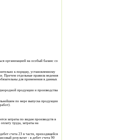
ься организацией на особый баланс со
нительно к порядку, установленному
ми. Причем отдельные правила ведения
обязательны для применения в данных
однородной продукции и производства
дальнейшем по мере выпуска продукции
работ).
ются затраты по видам производств в
оплату труда, затраты на
.
дебет счета 23 в части, приходящейся
совый результат - в дебет счета 90