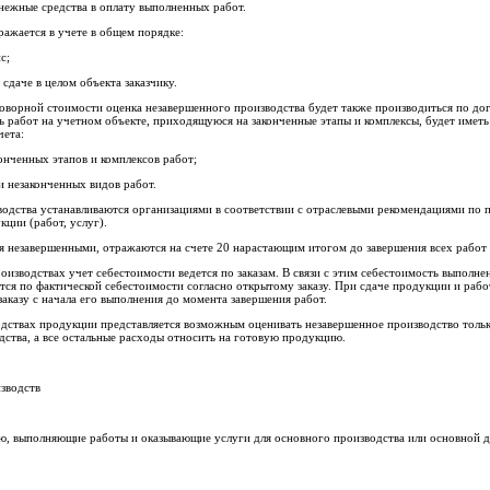
денежные средства в оплату выполненных работ.
тражается в учете в общем порядке:
с;
и сдаче в целом объекта заказчику.
оворной стоимости оценка незавершенного производства будет также производиться по до
 работ на учетном объекте, приходящуюся на законченные этапы и комплексы, будет иметь
чета:
онченных этапов и комплексов работ;
и незаконченных видов работ.
одства устанавливаются организациями в соответствии с отраслевыми рекомендациями по 
ции (работ, услуг).
я незавершенными, отражаются на счете 20 нарастающим итогом до завершения всех работ
изводствах учет себестоимости ведется по заказам. В связи с этим себестоимость выполне
ся по фактической себестоимости согласно открытому заказу. При сдаче продукции и рабо
аказу с начала его выполнения до момента завершения работ.
дствах продукции представляется возможным оценивать незавершенное производство тольк
ства, а все остальные расходы относить на готовую продукцию.
изводств
, выполняющие работы и оказывающие услуги для основного производства или основной де