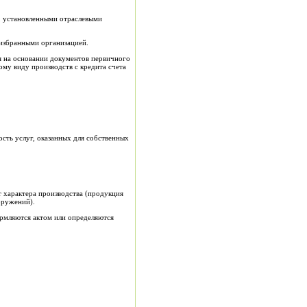
, установленными отраслевыми
 избранными организацией.
я на основании документов первичного
ому виду производств с кредита счета
сть услуг, оказанных для собственных
т характера производства (продукция
оружений).
рмляются актом или определяются