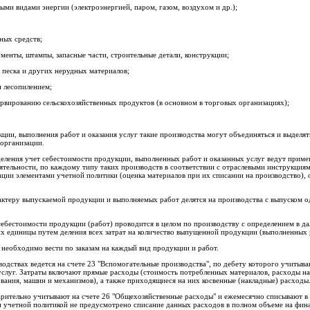
ми видами энергии (электроэнергией, паром, газом, воздухом и др.);
ных средств;
менты, штампы, запасные части, строительные детали, конструкции;
, песка и других нерудных материалов;
и лесопилением;
сервированию сельскохозяйственных продуктов (в основном в торговых организациях);
ции, выполнения работ и оказания услуг такие производства могут объединяться и выделят
 организации.
еления учет себестоимости продукции, выполненных работ и оказанных услуг ведут приме
еятельности, по каждому типу таких производств в соответствии с отраслевыми инструкция
ации элементами учетной политики (оценка материалов при их списании на производство), 
актеру выпускаемой продукции и выполняемых работ делятся на производства с выпуском 
себестоимости продукции (работ) проводится в целом по производству с определением в 
х единицы путем деления всех затрат на количество выпущенной продукции (выполненных 
 необходимо вести по заказам на каждый вид продукции и работ.
водствах ведется на счете 23 "Вспомогательные производства", по дебету которого учитыва
услуг. Затраты включают прямые расходы (стоимость потребленных материалов, расходы на 
ания, машин и механизмов), а также приходящиеся на них косвенные (накладные) расходы
рительно учитывают на счете 26 "Общехозяйственные расходы" и ежемесячно списывают в 
и учетной политикой не предусмотрено списание данных расходов в полном объеме на финан