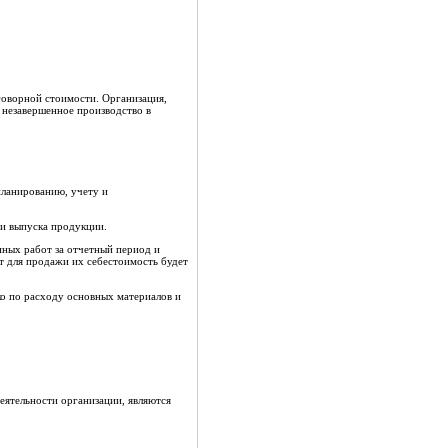
говорной стоимости. Организация,
 незавершенное производство в
планированию, учету и
 и выпуска продукции.
нных работ за отчетный период и
т для продажи их себестоимость будет
о по расходу основных материалов и
ятельности организации, являются