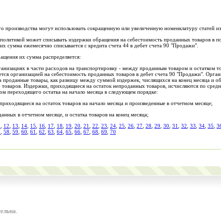
го производства могут использовать сокращенную или увеличенную номенклатуру статей и
 политикой может списывать издержки обращения на себестоимость проданных товаров в п
х сумма ежемесячно списывается с кредита счета 44 в дебет счета 90 "Продажи".
ащения их сумма распределяется:
анизациях в части расходов на транспортировку - между проданным товаром и остатком то
ется организацией на себестоимость проданных товаров в дебет счета 90 "Продажи". Орга
проданные товары, как разницу между суммой издержек, числящихся на конец месяца и об
 товаров. Издержки, приходящиеся на остаток непроданных товаров, исчисляются по сред
том переходящего остатка на начало месяца в следующем порядке:
риходящиеся на остаток товаров на начало месяца и произведенные в отчетном месяце;
анных в отчетном месяце, и остатка товаров на конец месяца;
1
,
12
,
13
,
14
,
15
,
16
,
17
,
18
,
19
,
20
,
21
,
22
,
23
,
24
,
25
,
26
,
27
,
28
,
29
,
30
,
31
,
32
,
33
,
34
,
35
,
3
7
,
58
,
59
,
60
,
61
,
62
,
63
,
64
,
65
,
66
,
67
,
68
,
69
,
70
ельна.