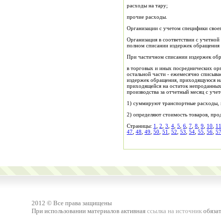
расходы на тару;
прочие расходы.
Организации с учетом специфики свое
Организация в соответствии с учетной
полном списании издержек обращения и
При частичном списании издержек обр
в торговых и иных посреднических орг
остальной части - ежемесячно списыва
издержек обращения, приходящуюся на 
приходящейся на остаток непроданных
производства за отчетный месяц с уче
1) суммируют транспортные расходы, п
2) определяют стоимость товаров, прод
Страницы:
1
,
2
,
3
,
4
,
5
,
6
,
7
,
8
,
9
,
10
,
1
47
,
48
,
49
,
50
,
51
,
52
,
53
,
54
,
55
,
56
,
5
2012 © Все права защищены
При использовании материалов активная
ссылка на источник
обязат