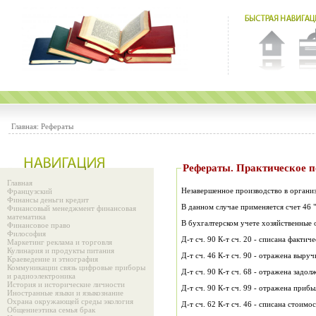
Главная:
Рефераты
Рефераты. Практиче
Главная
Незавершенное производство в организ
Французский
Финансы деньги кредит
В данном случае применяется счет 46
Финансовый менеджмент финансовая
математика
В бухгалтерском учете хозяйственные
Финансовое право
Философия
Д-т сч. 90 К-т сч. 20 - списана факти
Маркетинг реклама и торговля
Кулинария и продукты питания
Д-т сч. 46 К-т сч. 90 - отражена выру
Краеведение и этнография
Коммуникации связь цифровые приборы
Д-т сч. 90 К-т сч. 68 - отражена зад
и радиоэлектроника
История и исторические личности
Д-т сч. 90 К-т сч. 99 - отражена приб
Иностранные языки и языкознание
Охрана окружающей среды экология
Д-т сч. 62 К-т сч. 46 - списана стоим
Общениеэтика семья брак