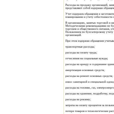
Расходы на продажу организаций, заня
представляют собой издержки обращен
Учет издержек обращения и заготовите
планированию и учету себестоимости п
В организациях, занятых торговой и и
Методическими рекомендациями по бухг
торговли и общественного питания, ут
Положением по бухгалтерскому учету "
организаций.
При этом издержки обращения учитыва
транспортные расходы;
расходы на оплату труда;
отчисления на социальные нужды;
расходы на аренду и содержание здан
амортизация основных средств;
расходы на ремонт основных средств;
износ санитарной и специальной одежд
расходы на топливо, газ, электроэнер
расходы на хранение, подработку, под
расходы на рекламу;
затраты на оплату процентов за пользо
потери товаров и технологические рас