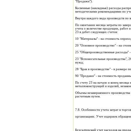
"Продажи").
Косвенные (накладные) расходы распр
методическими рекомендациями по уче
Внутри каждого вида производств по в
По окончании месяца затраты по заве
учета о количестве продукции, работ 
23 в дебет следующих счетов:
10 "Материалы" - на стоимость оприх
20 "Основное производство" - на стои
25 "Общепроизводственные расходы" -
23 "Вспомогательные производства", 2
нужд;
28 "Брак в производстве" - в размере п
90 "Продажи" - на стоимость проданны
По счету 23 на начало и конец месяца
металлоконструкций и изделий, незак
Объемы незавершенного производства 
расчетным путем.
7.8. Особенности учета затрат в торго
организациях. Учет издержек обращен
Бухгалтерский учет расходов на прода