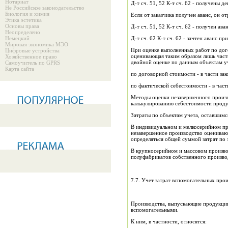
Нотариат
Д-т сч. 51, 52 К-т сч. 62 - получены 
Не Российское законодательство
Биология и химия
Если от заказчика получен аванс, он о
Этика эстетика
Основы права
Д-т сч. 51, 52 К-т сч. 62 - получен аван
Неопределено
Немецкий
Д-т сч. 62 К-т сч. 62 - зачтен аванс пр
Мировая экономика МЭО
При оценке выполненных работ по дог
Цифровые устройства
оценивающая таким образом лишь часть
Хозяйственное право
двойной оценке по данным объектам у
Самоучитель по GPRS
Карта сайта
по договорной стоимости - в части зак
по фактической себестоимости - в част
Методы оценки незавершенного произв
калькулированию себестоимости продук
Затраты по объектам учета, оставшимс
В индивидуальном и мелкосерийном про
незавершенное производство оценивают
определяться общей суммой затрат по з
В крупносерийном и массовом произво
полуфабрикатов собственного производ
7.7. Учет затрат вспомогательных про
Производства, выпускающие продукцию
вспомогательными.
К ним, в частности, относятся: