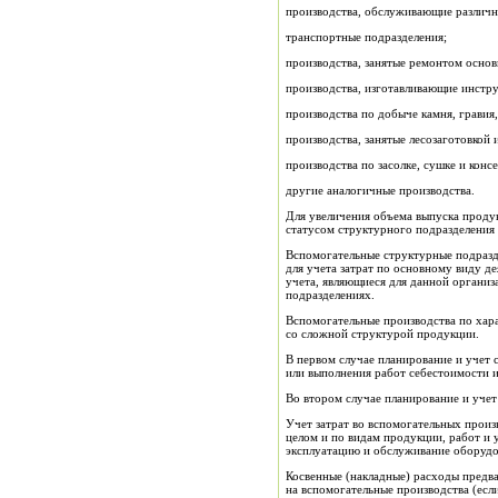
производства, обслуживающие различны
транспортные подразделения;
производства, занятые ремонтом основ
производства, изготавливающие инстру
производства по добыче камня, гравия
производства, занятые лесозаготовкой 
производства по засолке, сушке и кон
другие аналогичные производства.
Для увеличения объема выпуска продук
статусом структурного подразделения
Вспомогательные структурные подразд
для учета затрат по основному виду д
учета, являющиеся для данной организ
подразделениях.
Вспомогательные производства по хар
со сложной структурой продукции.
В первом случае планирование и учет 
или выполнения работ себестоимости и
Во втором случае планирование и учет
Учет затрат во вспомогательных произ
целом и по видам продукции, работ и 
эксплуатацию и обслуживание оборудов
Косвенные (накладные) расходы предва
на вспомогательные производства (есл