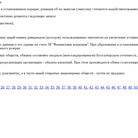
а.
и в установленном порядке, решения об их выпуске (эмиссии) считаются недействительными
участника делаются следующие записи:
ществом);
енных акций взамен дивидендов (доходов), использованных эмитентом на увеличение уставно
о данным о его оценке на счете 58 "Финансовые вложения". При образовании в установленн
нного резерва.
мых обществ, обязана составлять сводную (консолидированную) бухгалтерскую отчетность,
 реорганизации организации - объекта вложений. При этом производится обмен голосующи
х документах, а в части акций открытых акционерных обществ - путем их продажи.
,
26
,
27
,
28
,
29
,
30
,
31
,
32
,
33
,
34
,
35
,
36
,
37
,
38
,
39
,
40
,
41
,
42
,
43
,
44
,
45
,
46
,
47
,
48
,
49
,
50