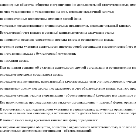
акционерные общества, общества с ограниченной и дополнительной ответственностью, име
полное товарищество и товарищество на вере, имеющие складочный капитал;
производственные кооперативы, имеющие паевой фонд;
унитарные государственные и муниципальные предприятия, имеющие уставный капитал.
Бухгалтерский учет вкладов в уставный капитал делится на следующие этапы:
при принятии решения, определении порядка взноса и осуществлении вклада;
в течение срока участия в деятельности инвестируемой организации с корректировкой его р
при отражении вклада в бухгалтерской отчетности;
при изъятии вклада.
При принятии решения об участии в деятельности другой организации и осуществлении вкл
определяет порядок и сроки взноса вклада;
определяет вид имущества, передаваемый в качестве вклада, если это предусмотрено учре
осуществляет оценку имущества, передаваемого в счет обязательств по вкладу, если это пр
определяет степень участия в организации - объекте инвестиций (дочернее или зависимое о
Все перечисленные процедуры зависят также от организационно - правовой формы организ
В соответствии с законодательством участники в учредительных документах организации -
оплачен не менее чем наполовину, а оставшаяся часть должна быть погашена в течение перв
В момент взноса вклад в уставный капитал или фонд определяется:
в закрытое акционерное общество, общество с ограниченной ответственностью, в полное т
аналогичными документами организации - объекта вложений;