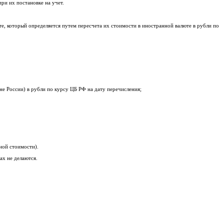
ри их постановке на учет.
е, который определяется путем пересчета их стоимости в иностранной валюте в рубли по
вне России) в рубли по курсу ЦБ РФ на дату перечисления;
чной стоимости).
ах не делаются.