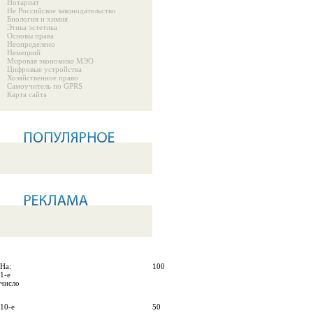
Нотариат
Не Российское законодательство
Биология и химия
Этика эстетика
Основы права
Неопределено
Немецкий
Мировая экономика МЭО
Цифровые устройства
Хозяйственное право
Самоучитель по GPRS
Карта сайта
На:
100
1-е
число
10-е
50