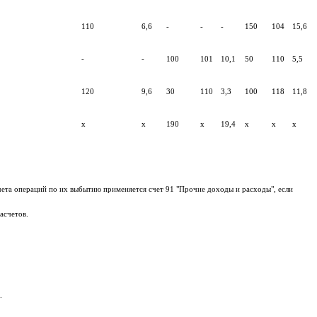
110
6,6
-
-
-
150
104
15,6
-
-
100
101
10,1
50
110
5,5
120
9,6
30
110
3,3
100
118
11,8
х
х
190
х
19,4
х
х
х
учета операций по их выбытию применяется счет 91 "Прочие доходы и расходы", если
асчетов.
.