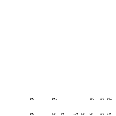
100
10,0
-
-
-
100
100
10,0
100
5,0
60
100
6,0
90
100
9,0