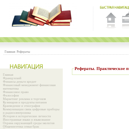
Главная:
Рефераты
Рефераты. Практиче
Главная
Французский
Финансы деньги кредит
Финансовый менеджмент финансовая
математика
Финансовое право
Философия
Маркетинг реклама и торговля
Кулинария и продукты питания
Краеведение и этнография
Коммуникации связь цифровые приборы
и радиоэлектроника
История и исторические личности
Иностранные языки и языкознание
Охрана окружающей среды экология
Общениеэтика семья брак