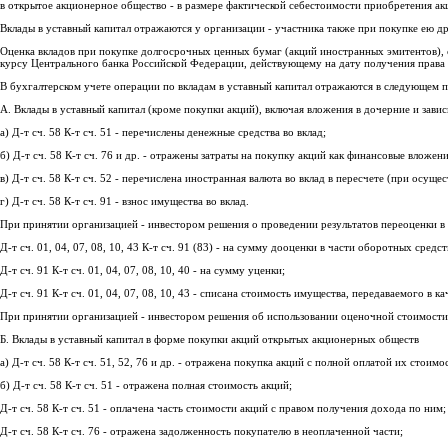
в открытое акционерное общество - в размере фактической себестоимости приобретения акц
Вклады в уставный капитал отражаются у организации - участника также при покупке ею д
Оценка вкладов при покупке долгосрочных ценных бумаг (акций иностранных эмитентов), с
курсу Центрального банка Российской Федерации, действующему на дату получения права 
В бухгалтерском учете операции по вкладам в уставный капитал отражаются в следующем п
А. Вклады в уставный капитал (кроме покупки акций), включая вложения в дочерние и зави
а) Д-т сч. 58 К-т сч. 51 - перечислены денежные средства во вклад;
б) Д-т сч. 58 К-т сч. 76 и др. - отражены затраты на покупку акций как финансовые вложе
в) Д-т сч. 58 К-т сч. 52 - перечислена иностранная валюта во вклад в пересчете (при осу
г) Д-т сч. 58 К-т сч. 91 - взнос имущества во вклад.
При принятии организацией - инвестором решения о проведении результатов переоценки в 
Д-т сч. 01, 04, 07, 08, 10, 43 К-т сч. 91 (83) - на сумму дооценки в части оборотных средс
Д-т сч. 91 К-т сч. 01, 04, 07, 08, 10, 40 - на сумму уценки;
Д-т сч. 91 К-т сч. 01, 04, 07, 08, 10, 43 - списана стоимость имущества, передаваемого в 
При принятии организацией - инвестором решения об использовании оценочной стоимости 
Б. Вклады в уставный капитал в форме покупки акций открытых акционерных обществ
а) Д-т сч. 58 К-т сч. 51, 52, 76 и др. - отражена покупка акций с полной оплатой их стоимо
б) Д-т сч. 58 К-т сч. 51 - отражена полная стоимость акций;
Д-т сч. 58 К-т сч. 51 - оплачена часть стоимости акций с правом получения дохода по ним;
Д-т сч. 58 К-т сч. 76 - отражена задолженность покупателю в неоплаченной части;