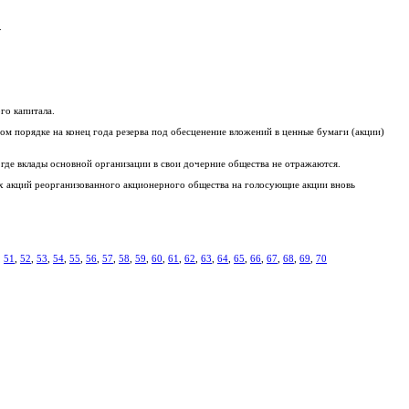
.
го капитала.
ом порядке на конец года резерва под обесценение вложений в ценные бумаги (акции)
 где вклады основной организации в свои дочерние общества не отражаются.
х акций реорганизованного акционерного общества на голосующие акции вновь
,
51
,
52
,
53
,
54
,
55
,
56
,
57
,
58
,
59
,
60
,
61
,
62
,
63
,
64
,
65
,
66
,
67
,
68
,
69
,
70