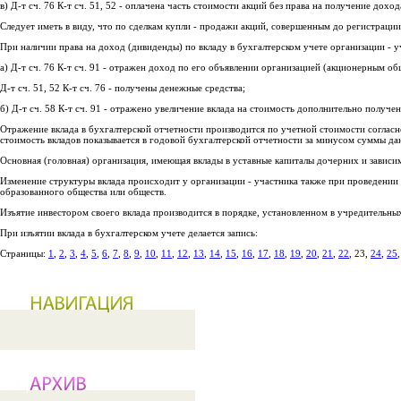
в) Д-т сч. 76 К-т сч. 51, 52 - оплачена часть стоимости акций без права на получение доход
Следует иметь в виду, что по сделкам купли - продажи акций, совершенным до регистраци
При наличии права на доход (дивиденды) по вкладу в бухгалтерском учете организации - 
а) Д-т сч. 76 К-т сч. 91 - отражен доход по его объявлении организацией (акционерным об
Д-т сч. 51, 52 К-т сч. 76 - получены денежные средства;
б) Д-т сч. 58 К-т сч. 91 - отражено увеличение вклада на стоимость дополнительно получ
Отражение вклада в бухгалтерской отчетности производится по учетной стоимости согласн
стоимость вкладов показывается в годовой бухгалтерской отчетности за минусом суммы да
Основная (головная) организация, имеющая вклады в уставные капиталы дочерних и зависи
Изменение структуры вклада происходит у организации - участника также при проведении
образованного общества или обществ.
Изъятие инвестором своего вклада производится в порядке, установленном в учредительны
При изъятии вклада в бухгалтерском учете делается запись:
Страницы:
1
,
2
,
3
,
4
,
5
,
6
,
7
,
8
,
9
,
10
,
11
,
12
,
13
,
14
,
15
,
16
,
17
,
18
,
19
,
20
,
21
,
22
, 23,
24
,
25