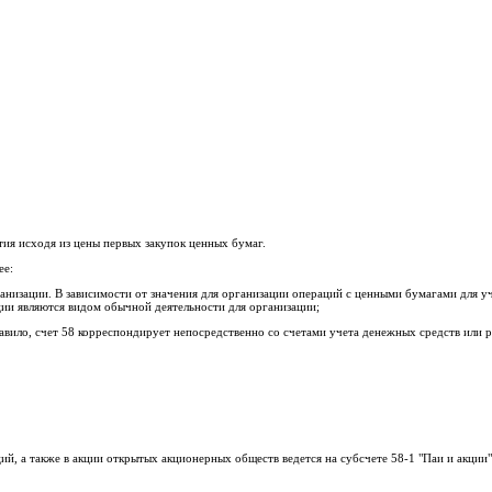
ия исходя из цены первых закупок ценных бумаг.
ее:
рганизации. В зависимости от значения для организации операций с ценными бумагами для 
ции являются видом обычной деятельности для организации;
вило, счет 58 корреспондирует непосредственно со счетами учета денежных средств или р
й, а также в акции открытых акционерных обществ ведется на субсчете 58-1 "Паи и акции"