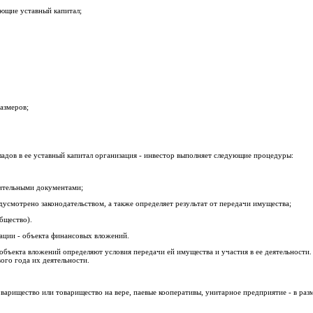
ющие уставный капитал;
азмеров;
адов в ее уставный капитал организация - инвестор выполняет следующие процедуры:
дительными документами;
едусмотрено законодательством, а также определяет результат от передачи имущества;
бщество).
ации - объекта финансовых вложений.
 объекта вложений определяют условия передачи ей имущества и участия в ее деятельности
ого года их деятельности.
оварищество или товарищество на вере, паевые кооперативы, унитарное предприятие - в ра