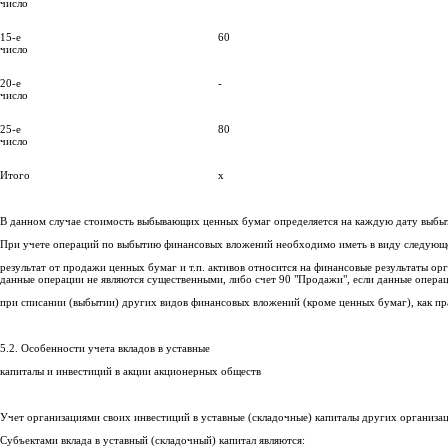
число
15-е
60
число
20-е
-
число
25-е
80
число
Итого
х
В данном случае стоимость выбывающих ценных бумаг определяется на каждую дату выбыт
При учете операций по выбытию финансовых вложений необходимо иметь в виду следующ
результат от продажи ценных бумаг и т.п. активов относится на финансовые результаты о
данные операции не являются существенными, либо счет 90 "Продажи", если данные опера
при списании (выбытии) других видов финансовых вложений (кроме ценных бумаг), как пра
5.2. Особенности учета вкладов в уставные
капиталы и инвестиций в акции акционерных обществ
Учет организациями своих инвестиций в уставные (складочные) капиталы других организаци
Субъектами вклада в уставный (складочный) капитал являются: