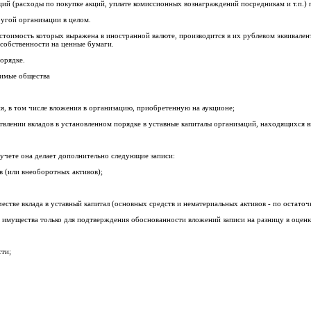
ий (расходы по покупке акций, уплате комиссионных вознаграждений посредникам и т.п.) п
ругой организации в целом.
тоимость которых выражена в иностранной валюте, производится в их рублевом эквивалент
собственности на ценные бумаги.
орядке.
симые общества
ния, в том числе вложения в организацию, приобретенную на аукционе;
ществлении вкладов в установленном порядке в уставные капиталы организаций, находящихся 
учете она делает дополнительно следующие записи:
тв (или внеоборотных активов);
качестве вклада в уставный капитал (основных средств и нематериальных активов - по остато
имущества только для подтверждения обоснованности вложений записи на разницу в оценк
сти;