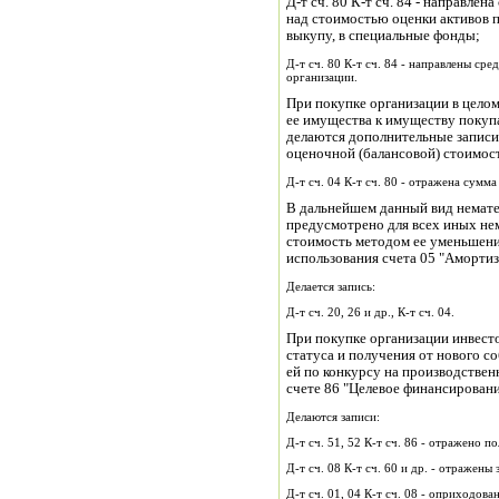
Д-т сч. 80 К-т сч. 84 - направле
над стоимостью оценки активов 
выкупу, в специальные фонды;
Д-т сч. 80 К-т сч. 84 - направлены ср
организации.
При покупке организации в целом
ее имущества к имуществу покупа
делаются дополнительные записи
оценочной (балансовой) стоимос
Д-т сч. 04 К-т сч. 80 - отражена сумм
В дальнейшем данный вид немате
предусмотрено для всех иных не
стоимость методом ее уменьшения 
использования счета 05 "Амортиз
Делается запись:
Д-т сч. 20, 26 и др., К-т сч. 04.
При покупке организации инвест
статуса и получения от нового 
ей по конкурсу на производствен
счете 86 "Целевое финансировани
Делаются записи:
Д-т сч. 51, 52 К-т сч. 86 - отражено 
Д-т сч. 08 К-т сч. 60 и др. - отражен
Д-т сч. 01, 04 К-т сч. 08 - оприходов