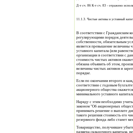
Д-т сч. 86 К-т сч. 83 - отражено испол
11.1.3. Чистые активы и уставный капи
В соответствии с Гражданским к
регулирующими порядок деятель
собственности, обязательным ус
является превышение величины ч
уставного капитала (или равенств
организации в соответствии с да
стоимость чистых активов окажет
обязана объявить об этом, произ
величины чистых активов и заре
порядке.
Если по окончании второго и ка
соответствии с годовым бухгалт
акционерного общества окажется
минимального уставного капитала
Наряду с этим необходимо учиты
законом "Об акционерных общест
принимать решение о выплате див
такого решения стоимость его чи
резервного фонда либо станет м
Товарищество, получившее убытк
размера складочного капитала, н