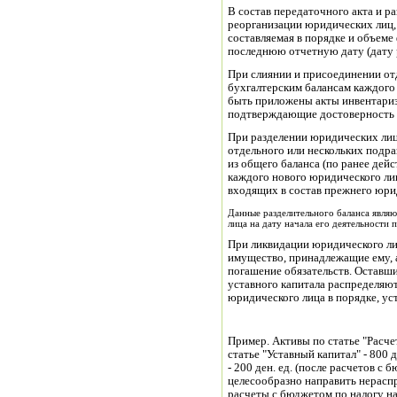
В состав передаточного акта и р
реорганизации юридических лиц, 
составляемая в порядке и объеме
последнюю отчетную дату (дату 
При слиянии и присоединении от
бухгалтерским балансам каждого
быть приложены акты инвентариз
подтверждающие достоверность о
При разделении юридических лиц
отдельного или нескольких подра
из общего баланса (по ранее дей
каждого нового юридического лиц
входящих в состав прежнего юри
Данные разделительного баланса явля
лица на дату начала его деятельности 
При ликвидации юридического ли
имущество, принадлежащие ему, 
погашение обязательств. Оставш
уставного капитала распределяю
юридического лица в порядке, у
Пример. Активы по статье "Расчет
статье "Уставный капитал" - 800 
- 200 ден. ед. (после расчетов с
целесообразно направить нерасп
расчеты с бюджетом по налогу на