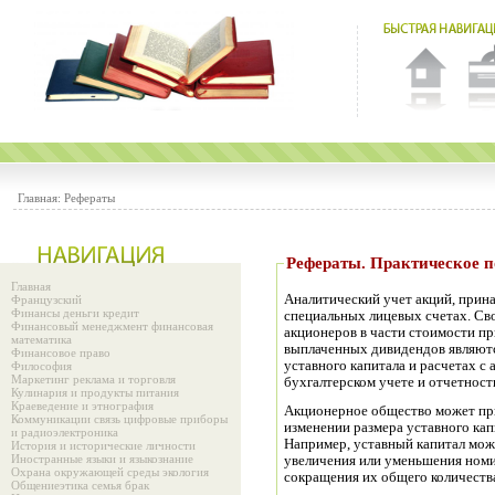
Главная:
Рефераты
Рефераты. Практиче
Главная
Аналитический учет акций, прин
Французский
Финансы деньги кредит
специальных лицевых счетах. Св
Финансовый менеджмент финансовая
акционеров в части стоимости п
математика
выплаченных дивидендов являютс
Финансовое право
уставного капитала и расчетах с
Философия
Маркетинг реклама и торговля
бухгалтерском учете и отчетност
Кулинария и продукты питания
Краеведение и этнография
Акционерное общество может пр
Коммуникации связь цифровые приборы
изменении размера уставного кап
и радиоэлектроника
Например, уставный капитал мож
История и исторические личности
Иностранные языки и языкознание
увеличения или уменьшения номи
Охрана окружающей среды экология
сокращения их общего количества
Общениеэтика семья брак