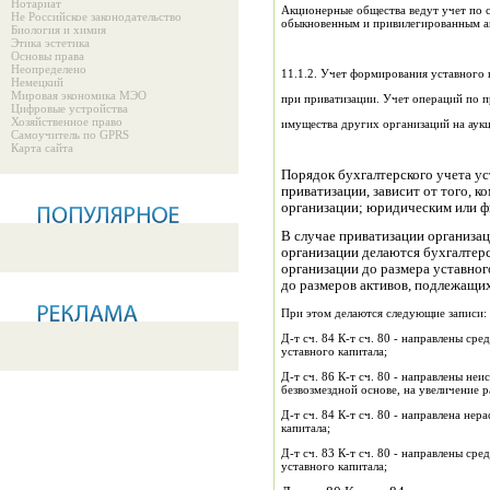
Нотариат
Акционерные общества ведут учет по с
Не Российское законодательство
обыкновенным и привилегированным а
Биология и химия
Этика эстетика
Основы права
Неопределено
11.1.2. Учет формирования уставного 
Немецкий
Мировая экономика МЭО
при приватизации. Учет операций по 
Цифровые устройства
Хозяйственное право
имущества других организаций на аукц
Самоучитель по GPRS
Карта сайта
Порядок бухгалтерского учета ус
приватизации, зависит от того, 
организации; юридическим или фи
В случае приватизации организа
организации делаются бухгалтер
организации до размера уставног
до размеров активов, подлежащи
При этом делаются следующие записи:
Д-т сч. 84 К-т сч. 80 - направлены ср
уставного капитала;
Д-т сч. 86 К-т сч. 80 - направлены н
безвозмездной основе, на увеличение р
Д-т сч. 84 К-т сч. 80 - направлена не
капитала;
Д-т сч. 83 К-т сч. 80 - направлены ср
уставного капитала;