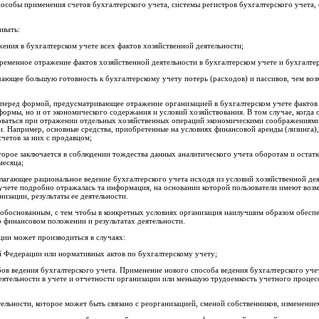
особы применения счетов бухгалтерского учета, системы регистров бухгалтерского учета
ивать:
жения в бухгалтерском учете всех фактов хозяйственной деятельности;
временное отражение фактов хозяйственной деятельности в бухгалтерском учете и бухгалте
чающее большую готовность к бухгалтерскому учету потерь (расходов) и пассивов, чем во
 перед формой, предусматривающее отражение организацией в бухгалтерском учете фактов 
формы, но и от экономического содержания и условий хозяйствования. В том случае, когда
оваться при отражении отдельных хозяйственных операций экономическими соображениями,
и. Например, основные средства, приобретенные на условиях финансовой аренды (лизинга),
счетов за них с продавцом;
торое заключается в соблюдении тождества данных аналитического учета оборотам и остатк
месяца;
лагающее рациональное ведение бухгалтерского учета исходя из условий хозяйственной де
 учете подробно отражалась та информация, на основании которой пользователи имеют воз
изации, результаты ее деятельности.
обоснованным, с тем чтобы в конкретных условиях организация наилучшим образом обеспе
о финансовом положении и результатах деятельности.
ции может производиться в случаях:
й Федерации или нормативных актов по бухгалтерскому учету;
ов ведения бухгалтерского учета. Применение нового способа ведения бухгалтерского уче
еятельности в учете и отчетности организации или меньшую трудоемкость учетного процес
льности, которое может быть связано с реорганизацией, сменой собственников, изменением