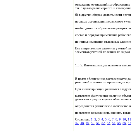
отражение отчислений на образование 
т.п. с целью равномерного и своевреме
6) в других сферах деятельности орга
порядок организации первичного учета
необходимость образования резерва с
состав и порядок применения рабочего 
причины изменения отдельных элемент
Все существенные элементы учетной по
элементов учетной политики по видам
1.3.5. Инвентаризация активов и пасси
В целях обеспечения достоверности да
рыночной) стоимости организации пров
При инвентаризации решаются следующ
выявляется фактическое наличие объек
денежных средств в целях обеспечения
определяется фактическое количество 
появляется возможность оценить товар
Страницы:
1
,
2
, 3,
4
,
5
,
6
,
7
,
8
,
9
,
10
,
1
47
,
48
,
49
,
50
,
51
,
52
,
53
,
54
,
55
,
56
,
5