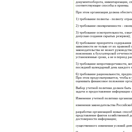
документооборота, инвентаризации, сп
соответствующие способы и приемы.
При этом организация должна обеспеч
1) требование полноты - полноту отра
2) требование своевременности - свое
3) требование осмотрительности, озна
допуская создания скрытых резервов);
4) требование приоритета содержания
зависимости не только от их правовой 
законодательства не может руководств
пояснениях к бухгалтерской отчетност
установленные сроки, а не в период ра
5) требование непротиворечивости, ко
последний календарный день каждого 
6) требование рациональности, предпо
При этом предусматривается, чтобы в
оценивать финансовое положение орган
Выбор учетной политики должен быть 
задачи и предоставление информации 
Изменение учетной политики организа
изменения законодательства Российско
разработки организацией новых способ
представление фактов хозяйственной д
достоверности информации;
существенного изменения условий деяте