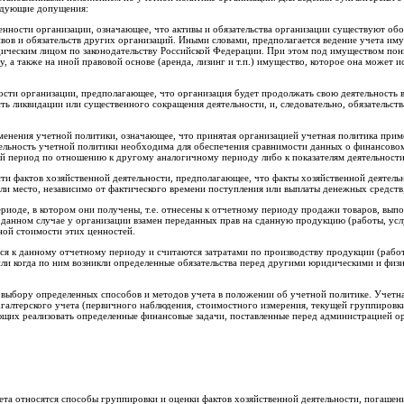
едующие допущения:
ности организации, означающее, что активы и обязательства организации существуют обос
ивов и обязательств других организаций. Иными словами, предполагается ведение учета иму
ическим лицом по законодательству Российской Федерации. При этом под имуществом по
, а также на иной правовой основе (аренда, лизинг и т.п.) имущество, которое она может и
ости организации, предполагающее, что организация будет продолжать свою деятельность 
ь ликвидации или существенного сокращения деятельности, и, следовательно, обязательств
енения учетной политики, означающее, что принятая организацией учетная политика прим
ельность учетной политики необходима для обеспечения сравнимости данных о финансовом
ый период по отношению к другому аналогичному периоду либо к показателям деятельности
и фактов хозяйственной деятельности, предполагающее, что факты хозяйственной деятельн
ли место, независимо от фактического времени поступления или выплаты денежных средств,
иоде, в котором они получены, т.е. отнесены к отчетному периоду продажи товаров, выпол
 данном случае у организации взамен переданных прав на сданную продукцию (работы, усл
ной стоимости этих ценностей.
я к данному отчетному периоду и считаются затратами по производству продукции (работ
 или когда по ним возникли определенные обязательства перед другими юридическими и физи
 выбору определенных способов и методов учета в положении об учетной политике. Учетна
хгалтерского учета (первичного наблюдения, стоимостного измерения, текущей группировк
ющих реализовать определенные финансовые задачи, поставленные перед администрацией о
ета относятся способы группировки и оценки фактов хозяйственной деятельности, погашен