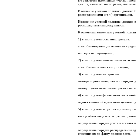
Не считается изменением учетной поли
фактов, имевших место ранее, или возн
Изменение учетной политики должно б
распоряжениями и т.п.) организации.
Изменение учетной политики должно вв
распорядительным документом.
К основным элементам учетной политик
1) в части учета основных средств:
способы амортизации основных средст
порядок их переоценки;
2) в части учета нематериальных актив
способы начисления амортизации;
3) в части учета материалов:
методы оценки материалов и порядок у
метод оценки материалов при их списа
4) в части учета финансовых вложений
оценка вложений в долговые ценные б
5) в части учета затрат на производств
выбор объектов учета затрат на произв
определение порядка учета и состава з
определение порядка распределения ед
списания их по факту производства;