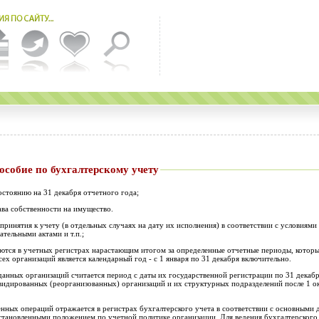
ское пособие по бухгалтерскому учету
остоянию на 31 декабря отчетного года;
ава собственности на имущество.
принятия к учету (в отдельных случаях на дату их исполнения) в соответствии с условиями
тельными актами и т.п.;
ются в учетных регистрах нарастающим итогом за определенные отчетные периоды, которым
ех организаций является календарный год - с 1 января по 31 декабря включительно.
анных организаций считается период с даты их государственной регистрации по 31 декабр
квидированных (реорганизованных) организаций и их структурных подразделений после 1 ок
енных операций отражается в регистрах бухгалтерского учета в соответствии с основным
становленными положением по учетной политике организации. Для ведения бухгалтерского