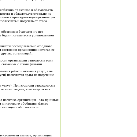
обленно от активов и обязательств
щества и обязательств отдельно по
нимается принадлежащее организации
спользовать и получать от этого
в обозримом будущем и у нее
а будут погашаться в установленном
еняется последовательно от одного
 состоянии организации и итогах ее
 других организаций;
ости организации относятся к тому
 связанных с этими фактами.
нения работ и оказания услуг, а не
уги) появляются права на получение
, услуг). При этом они отражаются в
ческими лицами, а не когда за них
я политика организации - это принятая
и и итогового обобщения фактов
рганизации собственником:
ия стоимости активов, организации