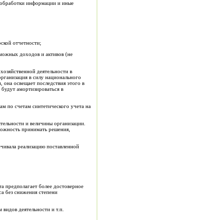
, обработки информации и иные
рской отчетности;
зможных доходов и активов (не
хозяйственной деятельности в
 организация в силу национального
 она освещает последствия этого в
 будут амортизироваться в
ам по счетам синтетического учета на
ятельности и величины организации.
можность принимать решения,
чивала реализацию поставленной
та предполагает более достоверное
са без снижения степени
 видов деятельности и т.п.