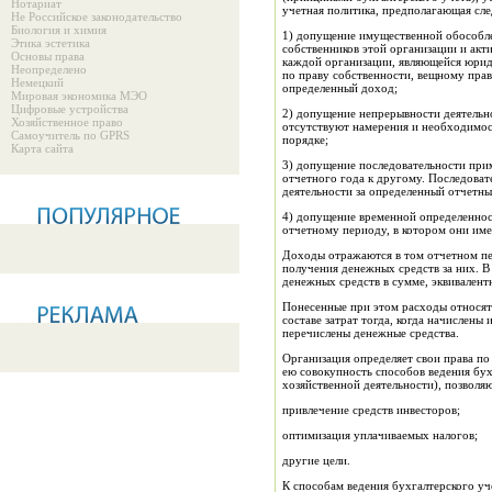
Нотариат
учетная политика, предполагающая сл
Не Российское законодательство
Биология и химия
1) допущение имущественной обособлен
Этика эстетика
собственников этой организации и акт
Основы права
каждой организации, являющейся юрид
Неопределено
по праву собственности, вещному праву
Немецкий
определенный доход;
Мировая экономика МЭО
Цифровые устройства
2) допущение непрерывности деятельн
Хозяйственное право
отсутствуют намерения и необходимост
Самоучитель по GPRS
порядке;
Карта сайта
3) допущение последовательности прим
отчетного года к другому. Последоват
деятельности за определенный отчетн
4) допущение временной определенност
отчетному периоду, в котором они име
Доходы отражаются в том отчетном пер
получения денежных средств за них. В
денежных средств в сумме, эквивалент
Понесенные при этом расходы относятс
составе затрат тогда, когда начислены
перечислены денежные средства.
Организация определяет свои права по
ею совокупность способов ведения бу
хозяйственной деятельности), позволя
привлечение средств инвесторов;
оптимизация уплачиваемых налогов;
другие цели.
К способам ведения бухгалтерского уч