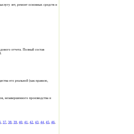
ыслугу лет, ремонт основных средств и
одового отчета. Полный состав
).
ства его реальной (как правило,
ов, незавершенного производства и
6
,
37
,
38
,
39
,
40
,
41
,
42
,
43
,
44
,
45
,
46
,