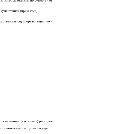
ти, которые отличны по существу от
кументацией (приказами,
 соответствующим организационно -
ния косвенных (накладных) расходов;
е изготовления или путем текущего