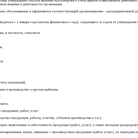
тики утверждение способа ведения бухгалтерского учета фактов хозяйственной деятельнос
икли впервые в деятельности организации.
ыть обоснованным и оформляется соответствующей организационно - распорядительной до
одиться с 1 января года (начала финансового года), следующего за годом ее утверждения
и, в частности, относятся:
в;
ов:
чета отклонений;
нии в производство и прочем выбытии;
:
умаги;
о продукции, работ, услуг:
одство (продукция, работы, участки, субъекты производства и т.п.);
атрат, включаемых в себестоимость продукции (работ, услуг), а также методики распределе
иновременных затрат, связанных с производством продукции (работ, услуг), по периодам е