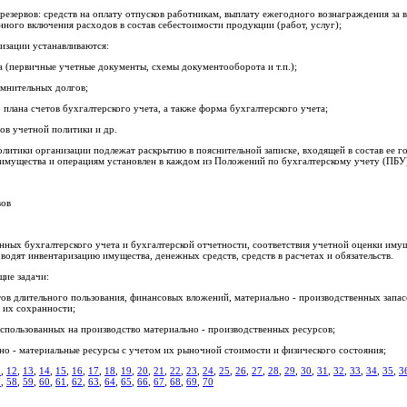
резервов: средств на оплату отпусков работникам, выплату ежегодного вознаграждения за в
нного включения расходов в состав себестоимости продукции (работ, услуг);
низации устанавливаются:
 (первичные учетные документы, схемы документооборота и т.п.);
омнительных долгов;
плана счетов бухгалтерского учета, а также форма бухгалтерского учета;
ов учетной политики и др.
литики организации подлежат раскрытию в пояснительной записке, входящей в состав ее г
 имущества и операциям установлен в каждом из Положений по бухгалтерскому учету (ПБУ
вов
нных бухгалтерского учета и бухгалтерской отчетности, соответствия учетной оценки имуще
одят инвентаризацию имущества, денежных средств, средств в расчетах и обязательств.
ие задачи:
тов длительного пользования, финансовых вложений, материально - производственных запас
 их сохранности;
использованных на производство материально - производственных ресурсов;
но - материальные ресурсы с учетом их рыночной стоимости и физического состояния;
1
,
12
,
13
,
14
,
15
,
16
,
17
,
18
,
19
,
20
,
21
,
22
,
23
,
24
,
25
,
26
,
27
,
28
,
29
,
30
,
31
,
32
,
33
,
34
,
35
,
3
7
,
58
,
59
,
60
,
61
,
62
,
63
,
64
,
65
,
66
,
67
,
68
,
69
,
70