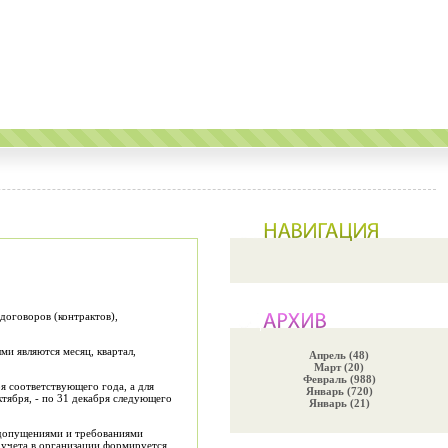
 договоров (контрактов),
и являются месяц, квартал,
Апрель (48)
Март (20)
Февраль (988)
я соответствующего года, а для
Январь (720)
тября, - по 31 декабря следующего
Январь (21)
и допущениями и требованиями
 учета в организации формируется