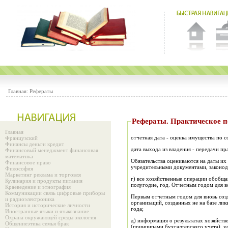
Главная:
Рефераты
Рефераты. Практиче
Главная
отчетная дата - оценка имущества по с
Французский
Финансы деньги кредит
дата выхода из владения - передачи пр
Финансовый менеджмент финансовая
математика
Обязательства оцениваются на даты их 
Финансовое право
учредительными документами, законода
Философия
Маркетинг реклама и торговля
г) все хозяйственные операции обобща
Кулинария и продукты питания
полугодие, год. Отчетным годом для вс
Краеведение и этнография
Коммуникации связь цифровые приборы
Первым отчетным годом для вновь созд
и радиоэлектроника
организаций, созданных не на базе ли
История и исторические личности
года;
Иностранные языки и языкознание
Охрана окружающей среды экология
д) информация о результатах хозяйств
Общениеэтика семья брак
(принципами бухгалтерского учета), у