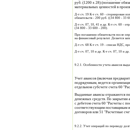
руб. (1200 х 28) (погашение обя
материальных ценностей в произ
Д-т сч. 19 К-т сч. 60 - сторнирован и
обязательств - 200 руб. ((34 800 - 33 6
Д-т сч. 07, 10, 41 и др. К-т сч. 60 - 
(34 800 - 33 600 - 200).
При погашении обязательств после оп
на финансовый результат. Делается запис
Д-т сч. 68 К-т сч. 19 - списан НДС, пр
Д-т сч. 07, 10 и др. К-т сч. 07, 10 и 
9.2.1. Особенности учета авансов выд
Учет авансов (включая предвари
подрядчикам, ведется организац
отдельном субсчете счета 60 "Ра
Выданные авансы отражаются по 
денежных средств. По закрытии а
с дебетом счета 60 "Расчеты с п
соответствующим поставщикам и
договоров или 51 "Расчетные счета
9.2.2. Учет операций по переводу долг