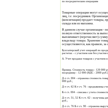
по посредническим операциям
Товарные операции могут осущес
лиц, т.е. посредников. Организац
(консигнации) продает товары, п
склада или из магазина.
В данном случае организация - п
полную ответственность за выпо
выплачивает (перечисляет) сумму
владельцу товара. Хранение това
осуществляются, как правило, за 
Бухгалтерский учет операций по прода
расчетах - с участием или без участия в
А. Учет продажи товаров с участием в
Пример. Стоимость товара - 120 000 р
посреднику - 12 000 (НДС - 2000 руб.
Д-т сч. 004 - отражена стоимость тов
000 руб.;
Д-т сч. 62 К-т сч. 76 - предъявлены сч
К-т сч. 004 - списана с учета стоимос
Д-т сч. 51, 52 К-т сч. 62 - получены 
руб.;
Д-т сч. 76 К-т сч. 90 - отражена выру