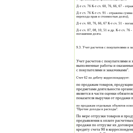
Д-т сч. 76 К-т сч. 60, 76, 66, 67 - о
Д-т сч. 76 К-т сч. 91 - отражена сумм
перехода прав и стоимостью долга);
Д-т сч. 60, 76, 66, 67 К-т сч. 51 - пог
Д-т сч. 07, 08, 10, 51 и др. К-т сч. 7
погашения долга.
9.3. Учет расчетов с покупателями и з
Учет расчетов с покупателями и
выполненные работы и оказанные 
с покупателями и заказчиками".
Счет 62 по дебету корреспондирует:
по продажам товаров, продукции
предметами деятельности организ
является в части оценки обязате
показателя выручки от продажи п
по продажам отдельных объектов основ
"Прочие доходы и расходы".
По мере отгрузки товаров и прод
предъявления к оплате расчетны
продажи по отгрузке их договорн
кредиту счета 90 в корреспонден