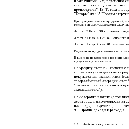
и заказчиками". Одновременно се
списывается с кредита счетов 20
производства", 43 "Готовая проду
"Товары" или 45 "Товары отгруже
При продаже товаров, продукции (рабо
векселя с процентом делаются следующ
Д-т сч. 62 К-т сч. 90 - отражена прод
Д-т сч. 51 и др. К-т сч. 62 - оплачена
Д-т сч. 51 и др. К-т сч. 91 - отражен 
Результат от продаж ежемесячно списы
В таком же порядке (но в корреспонде
продажам прочих активов.
По кредиту счета 62 "Расчеты с 
со счетами учета денежных сред
покупателями и заказчиками. Ес
товарообменной операции, счет 6
"Расчеты с поставщиками и подр
задолженностей).
При отсрочке платежа (в том чис
дебиторской задолженности на с
или подрядчик делает дополнител
91 "Прочие доходы и расходы".
9.3.1. Особенности учета расчетов