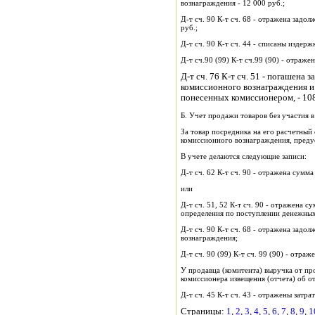
вознаграждения - 12 000 руб.;
Д-т сч. 90 К-т сч. 68 - отражена зад
руб.;
Д-т сч. 90 К-т сч. 44 - списаны издер
Д-т сч.90 (99) К-т сч.99 (90) - отраж
Д-т сч. 76 К-т сч. 51 - погашена
комиссионного вознаграждения и 
понесенных комиссионером, - 108 
Б. Учет продажи товаров без участия в
За товар посредника на его расчетный
комиссионного вознаграждения, пред
В учете делаются следующие записи:
Д-т сч. 62 К-т сч. 90 - отражена сумм
или
Д-т сч. 51, 52 К-т сч. 90 - отражена 
определения по поступлении денежных
Д-т сч. 90 К-т сч. 68 - отражена зад
вознаграждения;
Д-т сч. 90 (99) К-т сч. 99 (90) - отр
У продавца (комитента) выручка от п
комиссионера извещения (отчета) об о
Д-т сч. 45 К-т сч. 43 - отражены затра
Страницы:
1
,
2
,
3
,
4
,
5
,
6
,
7
,
8
,
9
,
1