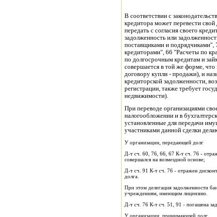
В соответствии с законодательств
кредитора может перевести свой д
передать с согласия своего кред
задолженность или задолженность
поставщиками и подрядчиками", 
кредиторами", 66 "Расчеты по кр
по долгосрочным кредитам и займ
совершается в той же форме, что 
договору купли - продажи), и наз
кредиторской задолженности, во
регистрации, также требует госу
недвижимости).
При переводе организациями свое
налогообложении и в бухгалтерс
установленные для передачи имущ
участниками данной сделки дела
У организации, передающей долг
Д-т сч. 60, 76, 66, 67 К-т сч. 76 - от
совершался на возмездной основе;
Д-т сч. 91 К-т сч. 76 - отражен диск
долга.
При этом делегация задолженности бан
учреждениям, имеющим лицензию.
Д-т сч. 76 К-т сч. 51, 91 - погашена з
У организации, принимающей долг