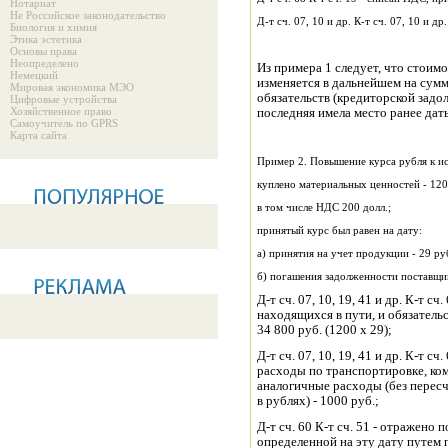
Нотариат
Не Российское законодательство
Д-т сч. 07, 10 и др. К-т сч. 07, 10 и 
Биология и химия
Этика эстетика
Основы права
Неопределено
Из примера 1 следует, что стои
Немецкий
изменяется в дальнейшем на сум
Мировая экономика МЭО
обязательств (кредиторской задо
Цифровые устройства
Хозяйственное право
последняя имела место ранее дат
Самоучитель по GPRS
Карта сайта
Пример 2. Повышение курса рубля к и
куплено материальных ценностей - 120
в том числе НДС 200 долл.;
принятый курс был равен на дату:
а) принятия на учет продукции - 29 руб
б) погашения задолженности поставщик
Д-т сч. 07, 10, 19, 41 и др. К-т с
находящихся в пути, и обязатель
34 800 руб. (1200 х 29);
Д-т сч. 07, 10, 19, 41 и др. К-т с
расходы по транспортировке, ко
аналогичные расходы (без пересч
в рублях) - 1000 руб.;
Д-т сч. 60 К-т сч. 51 - отражено 
определенной на эту дату путем 