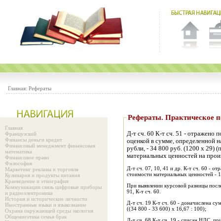
Главная:
Рефераты
Рефераты. Практиче
Главная
Д-т сч. 60 К-т сч. 51 - отражено
Французский
Финансы деньги кредит
оценкой в сумме, определенной н
Финансовый менеджмент финансовая
рубли, - 34 800 руб. (1200 х 29)
математика
материальных ценностей на прои
Финансовое право
Философия
Д-т сч. 07, 10, 41 и др. К-т сч. 60 - 
Маркетинг реклама и торговля
стоимости материальных ценностей - 10
Кулинария и продукты питания
Краеведение и этнография
При выявлении курсовой разницы после 
Коммуникации связь цифровые приборы
91, К-т сч. 60.
и радиоэлектроника
История и исторические личности
Д-т сч. 19 К-т сч. 60 - доначислена су
Иностранные языки и языкознание
((34 800 - 33 600) х 16,67 : 100);
Охрана окружающей среды экология
Общениеэтика семья брак
Д-т сч. 68 К-т сч. 19 - списан НДС, пр