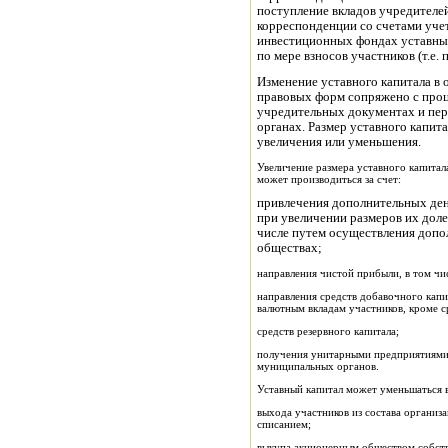
поступление вкладов учредителей
корреспонденции со счетами уче
инвестиционных фондах уставный
по мере взносов участников (т.е.
Изменение уставного капитала в 
правовых форм сопряжено с проц
учредительных документах и пе
органах. Размер уставного капит
увеличения или уменьшения.
Увеличение размера уставного капитал
может производиться за счет:
привлечения дополнительных ден
при увеличении размеров их доле
числе путем осуществления допо
обществах;
направления чистой прибыли, в том чи
направления средств добавочного капи
валютным вкладам участников, кроме с
средств резервного капитала;
получения унитарными предприятиями 
муниципальных органов.
Уставный капитал может уменьшаться 
выхода участников из состава организ
списанием;
выкупа акционерным обществом собст