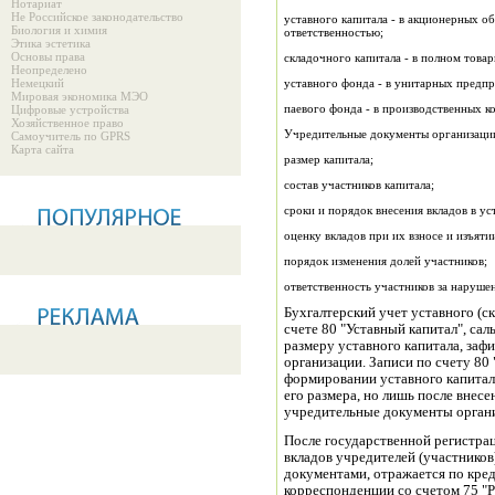
Нотариат
Не Российское законодательство
уставного капитала - в акционерных о
Биология и химия
ответственностью;
Этика эстетика
Основы права
складочного капитала - в полном товар
Неопределено
Немецкий
уставного фонда - в унитарных предпр
Мировая экономика МЭО
паевого фонда - в производственных к
Цифровые устройства
Хозяйственное право
Учредительные документы организации
Самоучитель по GPRS
Карта сайта
размер капитала;
состав участников капитала;
сроки и порядок внесения вкладов в ус
оценку вкладов при их взносе и изъяти
порядок изменения долей участников;
ответственность участников за нарушен
Бухгалтерский учет уставного (с
счете 80 "Уставный капитал", са
размеру уставного капитала, за
организации. Записи по счету 80
формировании уставного капитала
его размера, но лишь после внес
учредительные документы орган
После государственной регистрац
вкладов учредителей (участнико
документами, отражается по кред
корреспонденции со счетом 75 "Р