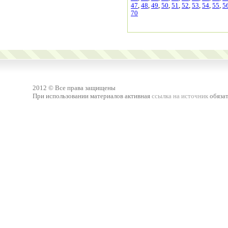
47
,
48
,
49
,
50
,
51
,
52
,
53
,
54
,
55
,
5
70
2012 © Все права защищены
При использовании материалов активная
ссылка на источник
обязат