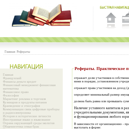
Главная:
Рефераты
Рефераты. Практиче
Главная
отражает долю участников в собственн
Французский
ними в порядке, установленном учред
Финансы деньги кредит
Финансовый менеджмент финансовая
отражает права участников на доход (д
математика
Финансовое право
определяет минимальный размер имуще
Философия
Маркетинг реклама и торговля
должна быть равна или превышать сум
Кулинария и продукты питания
Краеведение и этнография
Наличие уставного капитала в ра
Коммуникации связь цифровые приборы
учредительными документами, яв
и радиоэлектроника
История и исторические личности
и функционирования любого юрид
Иностранные языки и языкознание
Охрана окружающей среды экология
В зависимости от организационно - пр
Общениеэтика семья брак
выступать в форме: