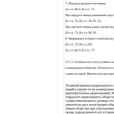
7. Передача вкладов участникам:
Д-т сч. 80-3, К-т сч. 75.
При передаче вклада денежными средст
Д-т сч. 75, К-т сч. 50, 51, 52.
При передаче вклада в виде имущества 
Д-т сч. 75, К-т сч. 90, 91.
8. Направление уставного капитала на 
Д-т сч. 75, К-т сч. 82;
Д-т сч. 80-3, К-т сч. 75.
11.1.1. Особенности учета уставного к
в акционерном обществе. Отчетность 
о выпуске акций. Ведение реестра акц
Уставный капитал акционерного 
акций в оценке по их номинальн
(приобретенных акционерами). М
открытого акционерного обществ
суммы минимального размера опл
законом на дату регистрации общ
Акции общества при учреждении
срока, определенного его уставо