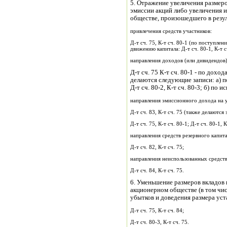
5. Отражение увеличения размеро
эмиссии акций либо увеличения 
обществе, произошедшего в резул
привлечения средств участников:
Д-т сч. 75, К-т сч. 80-1 (по поступлен
движению капитала: Д-т сч. 80-1, К-т сч
направления доходов (или дивидендов)
Д-т сч. 75 К-т сч. 80-1 - по дох
делаются следующие записи: а) по
Д-т сч. 80-2, К-т сч. 80-3; б) по 
направления эмиссионного дохода на у
Д-т сч. 83, К-т сч. 75 (также делаются
Д-т сч. 75, К-т сч. 80-1; Д-т сч. 80-1, К
направления средств резервного капита
Д-т сч. 82, К-т сч. 75;
направления неиспользованных средств
Д-т сч. 84, К-т сч. 75.
6. Уменьшение размеров вкладов
акционерном обществе (в том чи
убытков и доведения размера уст
Д-т сч. 75, К-т сч. 84;
Д-т сч. 80-3, К-т сч. 75.