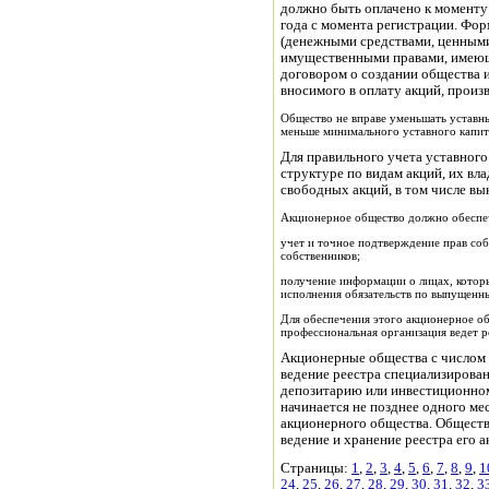
должно быть оплачено к моменту е
года с момента регистрации. Фо
(денежными средствами, ценным
имущественными правами, имеющ
договором о создании общества и
вносимого в оплату акций, прои
Общество не вправе уменьшать уставный
меньше минимального уставного капит
Для правильного учета уставног
структуре по видам акций, их вла
свободных акций, в том числе в
Акционерное общество должно обеспе
учет и точное подтверждение прав соб
собственников;
получение информации о лицах, которы
исполнения обязательств по выпущенн
Для обеспечения этого акционерное о
профессиональная организация ведет р
Акционерные общества с числом 
ведение реестра специализирован
депозитарию или инвестиционном
начинается не позднее одного ме
акционерного общества. Обществ
ведение и хранение реестра его 
Страницы:
1
,
2
,
3
,
4
,
5
,
6
,
7
,
8
,
9
,
1
24
,
25
,
26
,
27
,
28
,
29
,
30
,
31
,
32
,
3