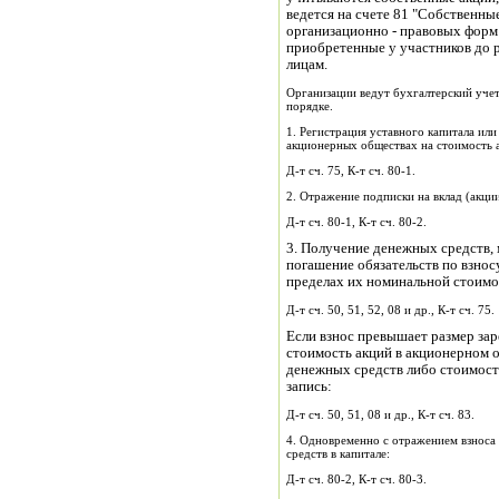
ведется на счете 81 "Собственные
организационно - правовых форм 
приобретенные у участников до 
лицам.
Организации ведут бухгалтерский учет
порядке.
1. Регистрация уставного капитала или
акционерных обществах на стоимость 
Д-т сч. 75, К-т сч. 80-1.
2. Отражение подписки на вклад (акции
Д-т сч. 80-1, К-т сч. 80-2.
3. Получение денежных средств,
погашение обязательств по взносу
пределах их номинальной стоимо
Д-т сч. 50, 51, 52, 08 и др., К-т сч. 75.
Если взнос превышает размер за
стоимость акций в акционерном 
денежных средств либо стоимост
запись:
Д-т сч. 50, 51, 08 и др., К-т сч. 83.
4. Одновременно с отражением взноса
средств в капитале:
Д-т сч. 80-2, К-т сч. 80-3.