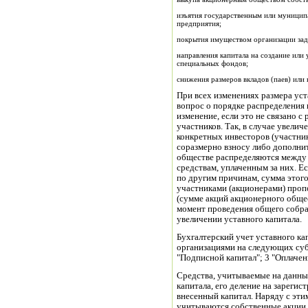
изъятия государственным или муницип
предприятия;
покрытия имуществом организации зад
направления капитала на создание или 
специальных фондов;
снижения размеров вкладов (паев) или
При всех изменениях размера уст
вопрос о порядке распределения 
изменение, если это не связано 
участников. Так, в случае увелич
конкретных инвесторов (участник
соразмерно взносу либо дополни
обществе распределяются между
средствам, уплаченным за них. Е
по другим причинам, сумма этог
участниками (акционерами) проп
(сумме акций акционерного общес
момент проведения общего собр
увеличении уставного капитала.
Бухгалтерский учет уставного кап
организациями на следующих суб
"Подписной капитал"; 3 "Оплачен
Средства, учитываемые на данны
капитала, его деление на зареги
внесенный капитал. Наряду с эти
учитываются собственные акции,