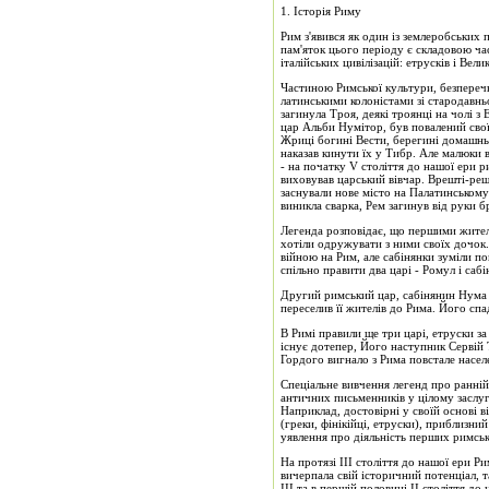
1. Історія Риму
Рим з'явився як один із землеробських п
пам'яток цього періоду є складовою час
італійських цивілізацій: етрусків і Вел
Частиною Римської культури, безперечн
латинськими колоністами зі стародавнь
загинула Троя, деякі троянці на чолі з
цар Альби Нумітор, був повалений сво
Жриці богині Вести, берегині домашньо
наказав кинути їх у Тибр. Але малюки в
- на початку V століття до нашої ери р
виховував царський вівчар. Врешті-реш
заснували нове місто на Палатинському 
виникла сварка, Рем загинув від руки б
Легенда розповідає, що першими жител
хотіли одружувати з ними своїх дочок. 
війною на Рим, але сабінянки зуміли по
спільно правити два царі - Ромул і саб
Другий римський цар, сабінянин Нума По
переселив її жителів до Рима. Його сп
В Римі правили ще три царі, етруски з
існує дотепер, Його наступник Сервій Т
Гордого вигнало з Рима повстале населе
Спеціальне вивчення легенд про ранній 
античних письменників у цілому заслуг
Наприклад, достовірні у своїй основі 
(греки, фінікійці, етруски), приблизни
уявлення про діяльність перших римськ
На протязі III століття до нашої ери Р
вичерпала свій історичний потенціал, 
ІІІ та в першій половині ІІ століття д