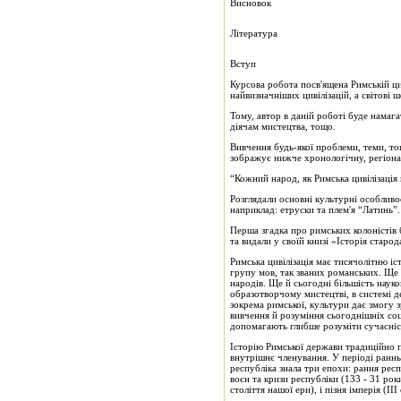
Висновок
Література
Вступ
Курсова робота посв'ящена Римській цив
найвизначніших цивілізацій, а світові 
Тому, автор в даній роботі буде намага
діячам мистецтва, тощо.
Вивчення будь-якої проблеми, теми, то
зображує нижче хронологічну, регіонал
“Кожний народ, як Римська цивілізація 
Розглядали основні культурні особливос
наприклад: етруски та плем'я “Латинь”.
Перша згадка про римських колоністів 
та видали у своїй книзі «Історія старо
Римська цивілізація має тисячолітню іст
групу мов, так званих романських. Ще 
народів. Ще й сьогодні більшість наук
образотворчому мистецтві, в системі де
зокрема римської, культури дає змогу 
вивчення й розуміння сьогоднішніх соці
допомагають глибше розуміти сучасніс
Історію Римської держави традиційно п
внутрішнє членування. У періоді раннь
республіка знала три епохи: рання респ
воєн та кризи республіки (133 - 31 роки
століття нашої ери), і пізня імперія (III