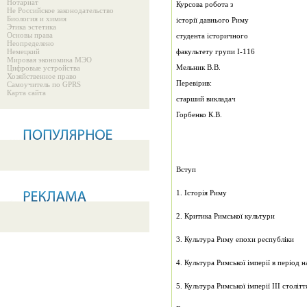
Нотариат
Курсова робота з
Не Российское законодательство
Биология и химия
історії давнього Риму
Этика эстетика
Основы права
студента історичного
Неопределено
Немецкий
факультету групи І-116
Мировая экономика МЭО
Мельник В.В.
Цифровые устройства
Хозяйственное право
Перевірив:
Самоучитель по GPRS
Карта сайта
старший викладач
Горбенко К.В.
Вступ
1. Історія Риму
2. Критика Римської культури
3. Культура Риму епохи республіки
4. Культура Римської імперії в період 
5. Культура Римської імперії III столітт