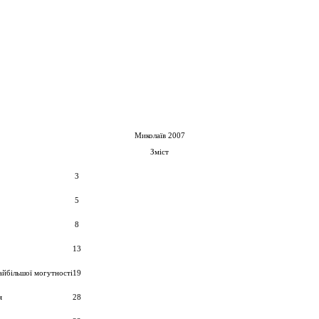
Миколаїв 2007
Зміст
3
5
8
13
найбільшої могутності
19
я
28