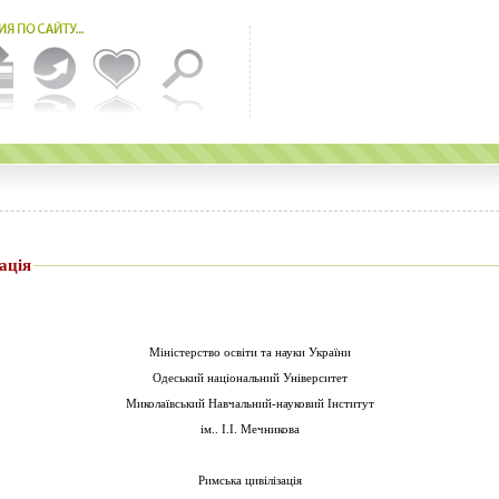
ація
Міністерство освіти та науки України
Одеський національний Університет
Миколаївський Навчальний-науковий Інститут
ім.. І.І. Мечникова
Римська цивілізація