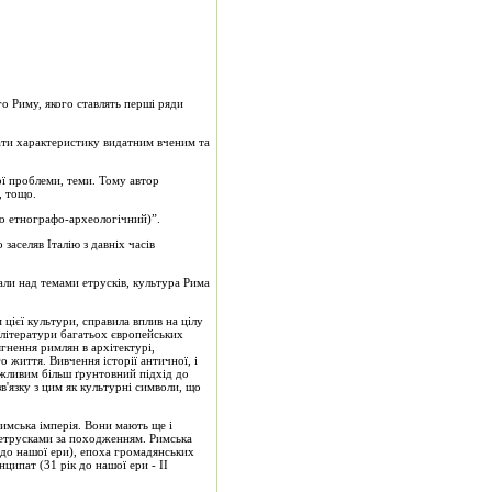
го Риму, якого ставлять перші ряди
 дати характеристику видатним вченим та
ої проблеми, теми. Тому автор
, тощо.
або етнографо-археологічний)”.
заселяв Італію з давніх часів
али над темами етрусків, культура Рима
м цієї культури, справила вплив на цілу
 літератури багатьох європейських
гнення римлян в архітектурі,
 життя. Вивчення історії античної, і
ожливим більш ґрунтовний підхід до
в'язку з цим як культурні символи, що
имська імперія. Вони мають ще і
и етрусками за походженням. Римська
и до нашої ери), епоха громадянських
нципат (31 рік до нашої ери - II