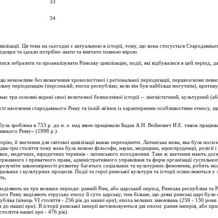
33
34
ілізації. Ця тема на сьогодні є актуальною в історії, тому, що вона стосується Стародавньо
шедеври та ідеали потрібно знати та вивчати повною мірою.
тися зобразити та проаналізувати Римську цивілізацію, події, які відбувалися в цей період,
що неможливе без визначення хронологічної і регіональної періодизації, першооснови певн
ьну періодизацію (персоналій; епохи республіки; коли він був найбільш могутнім), критику
має три основні корені своєї величезної безписемної історії -- лінгвістичний, культурний (
ті населення стародавнього Риму та їхній зв'язок із характерними особливостями етносу, що 
була зроблена в 753 p. до н. е. над якою працювали Бадак А.Н. Войнович И.Е. також працюв
давнього Риму» (1998 p.).
орію, її значення для світової цивілізації важко переоцінити. Латинська мова, яка була носіє
два-три століття тому вона була мовою філософи, науки, медицини, юриспруденції, релігії і
ових, медичних, юридичних термінів - латинського походження. Таке ж значення мають дося
ржавного і приватного права, адміністративного управління та форм організації суспільного
зрозуміти закономірності розвитку багатьох соціальних та культурних феноменів, робить м
альних і культурних процесів. Події та герої римської культури та історії осмислюються у з
ть,
оділяють на три великих періоди: ранній Рим, або царський період, Римська республіка та Р
ого Риму виділяють етруську епоху й суто царську, тим більше, що деякі римські царі бул
убліка (кінець VI століття - 256 рік до нашої ери), епоха великих завоювань (256 - 130 рок
 до нашої ери). В історії римської імперії вичленовуються дві епохи: рання імперія, або при
 століття нашої ери - 476 рік).