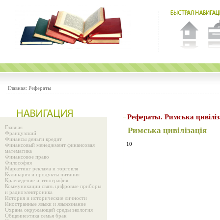
Главная:
Рефераты
Рефераты. Римська цивіліз
Главная
Римська цивілізація
Французский
Финансы деньги кредит
10
Финансовый менеджмент финансовая
математика
Финансовое право
Философия
Маркетинг реклама и торговля
Кулинария и продукты питания
Краеведение и этнография
Коммуникации связь цифровые приборы
и радиоэлектроника
История и исторические личности
Иностранные языки и языкознание
Охрана окружающей среды экология
Общениеэтика семья брак