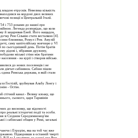
д владою етрусків. Невелика кількість
 знаходився на кордоні двох великих
ючові позиції в Центральній Італії.
754 і 753 роками до нашої ери
 війною. Легенда розповідає, що коли
кому й зацарював Еней. Його нащадок,
очку Рею Сільвію стати весталкою [4].
 сини-близнюки, Ромул і Рем. Амулій
 речі, саму капітолійську вовчицю у VI
й по сьогоднішній день. Потім братів
му дідові і, зібравши дружину,
 побудови міської стіни між братами
населення - на курії і створив військо.
вилися до нових поселенців і не
али дівчат-сабінянок. Сабіни пішли
ь єдина Римська держава, в якій стали
улл Гостілій, зруйнував Альбу Лонгу і
онію - Остію.
й стічний канал - Велику клоаку, що
аннього, сьомого, царя Тарквінія
ених до висновку, що відомості
ро реальні історичні події та особи.
ення зі Східним Середземномор'ям
ої і сабінської общин у Римі, загальні
ючаючи і Етрурію, яка на той час вже
державою. Підкоривши в останній чверті
. В ІІ та І століттях до нашої ери Рим