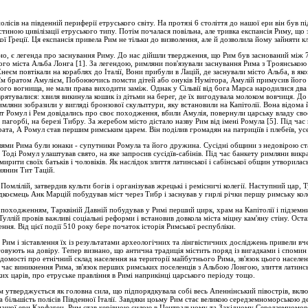
олісів на південній периферії етруського світу. На протязі 6 століття до нашої ери він був пі
тиною цивілізації етруського типу. Потім почалася повільна, але тривка експансія Риму, що
икої Греції. Ця експансія привела Рим не тільки до визволення, але й дозволила йому зайняти кл
о, є легенда про заснування Риму. До нас дійшли твердження, що Рим був заснований між 
ого міста Альба Лонга [1]. За легендою, римляни пов'язували заснування Рима з Троянською
 Енеєм повтікали на кораблях до Італії, Вони прибули в Лацій, де заснували місто Альба, в я
їм братом Амулієм, Побоюючись помсти дітей або онуків Нумітора, Амулій примусив його д
го вогнища, не мали права виходити заміж. Однак у Сільвії від бога Марса народилися два
рятувалися: хвиля викинула кошик із дітьми на берег, де їх вигодувала молоком вовчиця. До
имляни зобразили у вигляді бронзової скульптури, яку встановили на Капітолії. Вона відома 
т Ромул і Рем довідались про своє походження, вбили Амулія, повернули царську владу своє
пагорбі, на березі Тибру. За жеребом місто дістало назву Рим від імені Ромула [5]. Під час
рата, А Ромул став першим римським царем. Він поділив громадян на патриціїв і плебеїв, усе 
ями Рима були юнаки - супутники Ромула та його дружина. Сусідні общини з недовірою ста
Тоді Ромул улаштував свято, на яке запросив сусідїв-сабінів. Під час банкету римляни викр
мирити своїх батьків і чоловіків. Як наслідок злиття латинської і сабінської общин утворилас
інянин Тит Тацій.
млілій, затвердив культи богів і організував жрецькі і ремісничі колегії. Наступний цар, Т
адкоємець Анк Марцій побудував міст через Тибр і заснував у гирлі річки першу римську кол
а походженням, Тарквіній Давній побудував у Римі перший цирк, храм на Капітолії і підземни
уллій провів важливі соціальні реформи і встановив довкола міста міцну кам'яну стіну. Ост
ння. Від цієї події 510 року бере початок історія Римської республіки.
Рим і зіставлення їх із результатами археологічних та лінгвістичних досліджень привели вч
овують на довіру. Тепер визнано, що антична традиція містить поряд із вигадками і спомин п
відомості про етнічний склад населення на території майбутнього Рима, зв'язок цього насел
й час виникнення Рима, зв'язок перших римських поселенців з Альбою Лонгою, злиття латинськ
их царів, про етруське правління в Римі наприкінці царського періоду тощо.
им утверджується як головна сила, що підпорядкувала собі весь Апеннінський півострів, вкл
та більшість полісів Південної Італії. Завдяки цоьму Рим стає великою середземноморською 
о нашої ери Карфаген, Рим став керівною силою в Центральному та Західному Середземномор'ї