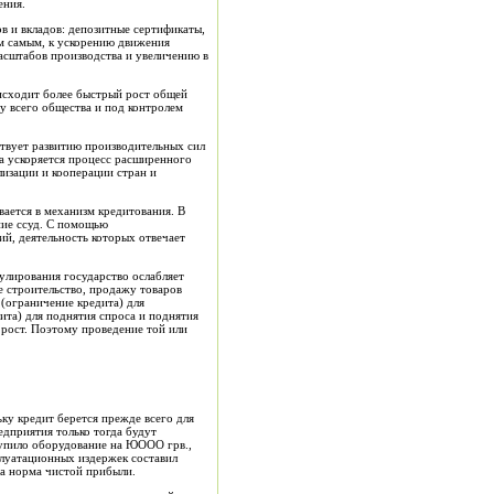
ения.
в и вкладов: депозитные сертификаты,
м са
мы
м, к ускорению движения
асштабов прои
з
водства и увеличению в
исходит более быстрый рост общей
у всего общества и под контролем
твует развитию производительных сил
а ускоряется процесс расширенного
лизации
и кооперации стран и
вается
в механи
з
м кредитования. В
ние ссуд. С помощью
ий, деяте
л
ьность которых отвечает
улирования государство ослабляет
 строительство, продажу товаров
 (ограничение кред
и
та) для
дита) для поднятия спроса и поднятия
рост. Поэтому проведение той или
ьку кредит берется пре
ж
де всего для
едприятия только тогда будут
упило оборудование на
ЮООО грв.,
плуатационных издержек составил
а норма чистой прибыли.