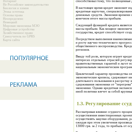
Нотариат
способствовал тому, что п
ол
ноценные 
Не Российское законодательство
В настоящее время кредит экономит из
Биология и химия
кредитные карточки,
специализирован
Этика эстетика
денежных средств. Экономия времени 
Основы права
конечном итоге массы прибыли.
Неопределено
Немецкий
Следующей функцией кредита является 
Мировая экономика МЭО
массы прибыли. Как мощное экономичес
Цифровые устройства
государства, кредит способствует соз
Хозяйственное право
Самоучитель по GPRS
Посредством выполнения в
з
аимосвязан
Карта сайта
и росту научно-технического прогрес
общественного воспроизводства. Кред
регионов.
Ввиду той роли, которую играет креди
интересах отдельных отра
сл
ей регулир
правительстве
н
ных гарантий и льгот п
н
ациональным экономическим програм
Циклический характер производства оп
экономические к
р
изисы, сдерживает и
длите
л
ьного пользования в рассрочку 
сдерживания экономики от “перегрева”
экономики. Однако кредитная экспанс
иной политики влечет
з
а собой крупны
1.3. Регулирование ссуд
Рассматривая влияние ссудного процен
осуществления инвестиционных проек
осущ
е
ствлять
з
акупки оборудования, 
ожидая при этом увеличения прои
з
вод
13
00
0 грв.
з
а 2 года, то прибыль от о