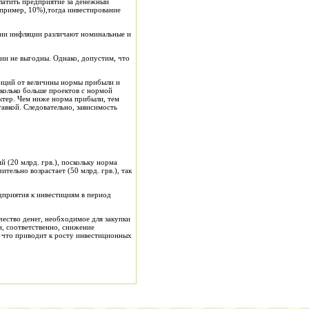
латить
предприятие за дене
ж
н
ы
й
апример, 10
%
),тогда инвестирование
ии инфляции различают номинальные и
ии не выгодны. Однако, допустим, что
тиций от величины нормы прибыли и
колько больше проектов с нормой
ктер. Чем ниже норма прибыли, тем
авкой. Следовательно, зависимост
ь
ций
(20 млрд.
грв
.),
поскольку норма
чительно возрастает
(
50 млрд. грв
.),
так
приятия к инвестициям в период
чество
денег, необходимое для зак
у
пки
и, соответственно, снижение
а, что приводит к росту инвестиционных