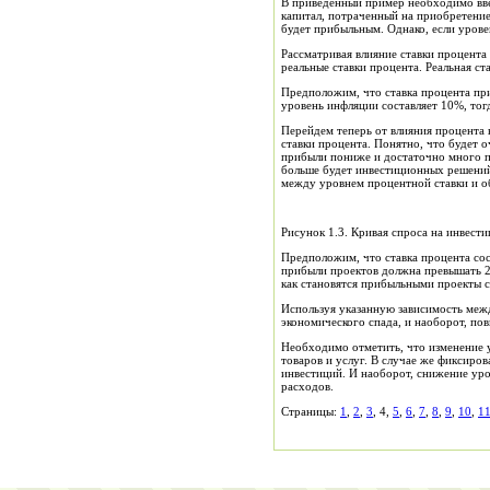
В приведенный пример необходимо вв
капитал, пот
рач
енный на приобретени
будет прибыльным. Однако, если урове
Рассматривая влияние ставки процента
реальные ставки процента. Реальная с
Предположим, что ставка процента п
уровень инфляции составляет 10
%
, то
Перейдем теперь от влияния процента
ставки процента. Понятно, что будет
прибыли пониже и достаточно много пр
больше будет инвестиционных ре
ш
ени
между уровнем процентной ставки и
о
Рисунок 1.3. Кривая спроса на инвест
Предположим
,
что ставка процента со
прибыли проектов должна
превышать
как становятся прибыльными проекты 
Используя указанную зависимост
ь
межд
экономического спада, и наоборот, пов
Необходимо отметить, что изменение 
товаров и услуг. В случае же фиксиро
инвестиций. И наоборот, снижение уро
расходов.
Страницы:
1
,
2
,
3
, 4,
5
,
6
,
7
,
8
,
9
,
10
,
1