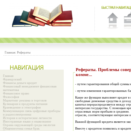
Главная:
Рефераты
Рефераты. Проблемы совершенствования порядка установления, начисления и взимания процентов по кредитам в
комме...
Главная
Французский
Финансы деньги кредит
- путем гарантирования общей суммы 
Финансовый менеджмент финансовая
математика
- путем изменения гарантированных ба
Финансовое право
Философия
Какие же функции выполняет кредит в
Маркетинг реклама и торговля
свободные денежные средства и доходы
Кулинария и продукты питания
ка
п
итал перераспределяется между отр
Краеведение и этнография
интереса
м
государс
т
ва. С помо
щь
ю кр
Коммуникации связь цифровые приборы
отраслевы
х
норм прибыли в среднюю. 
и радиоэлектроника
отрасли, соответствующие интересам 
История и исторические личности
Иностранные языки и языкознание
Важной функцией кредита является эк
Охрана окружающей среды экология
Общениеэтика семья брак
Вместе с кредитом появились и кредит