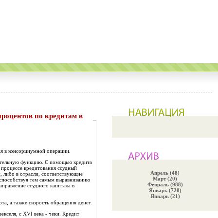
ия в
консорциумной
операции.
ительную функцию. С помощью кредита
В процессе кредитования
ссудный
Апрель (48)
и, либо в отрасли, соответствующие
Март (20)
способств
у
я тем самым выравниванию
Февраль (988)
аправление ссуд
н
ого капитала в
Январь (720)
Январь (21)
та, а также скорость обращения денег.
векселя, с
Х
VI века - чеки. Кредит