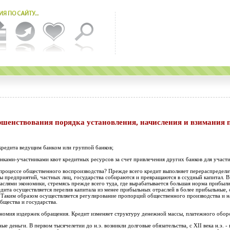
кредита ведущим банк
ом
или группой банков;
нками-участниками квот кредитных ресурсов за счет привлечения других банков для участ
 процессе общественного воспроизводства
?
Прежде всего кредит выполняет перераспредел
 предприятий, частных лиц, государства собираются и превращаются в ссудный капитал. 
аслями экономики, стремясь прежде всего туда, где выра
б
атывается большая норма приб
ыл
едита осуществляется п
е
р
е
лив капитал
а
из м
е
н
ее
приб
ыльных отрасле
й
в более прибыльные, 
Таким образом осуществляется
регулирование
пропорций общественного производства и н
общ
е
ства и государства.
ономия издержек обращения. Кредит и
з
меняет структуру денежной массы, платежного оборо
ные деньги. В первом тысячелетии
до н.э.
возникли долговые обязательства, с XII века н.э. - 