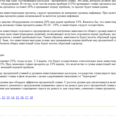
ести
ещ
е одну
составляющую
расходов - процентную ставку. Это цена, которую
должно
зап
е
оборудования.
В случае, если чистая
норм
а прибыли (15%)
превышает
ставку процента (н
нь процента составит 20
%
и
превышает
норму прибыли
,
то проект будет невыгодным.
 на инвестиционные проекты, следует принимать во внимание уровень ин
фл
яции. При на
л
ич
тавка процента равна номинальной за вычетом уровня инфляции.
ри
з
акупке оборудования составляла 20% при норме прибыли 15%. Казалось бы, что инвестиц
гда реальная ставка процента равна 20-10
-
10%, и инвестиции с
л
едует осуществить.
 на инвестиции отдельного предприятия к рассмотрению зависимости общего уровня инвес
 очень мало инвестиционных решений, позволяющих получить огр
омную
норму прибыли
,
нес
оектов с низкой прибыльностью. Таким обра­зом, зависимость будет носить обратный хара
й. Зная, что инвестиции выгодны только при превышении нормы прибыли над процентной ст
бъемом
общих инвестиций тоже будет носить обратный характер.
иции
ставляет
25%,
тогда из
рис. 1.З
видим, что будет осуществлено относительно мало инвести
25%. При снижении ставки процента до 15% видим, что количество и сумма инвестиций зна
с меньшей нормой прибыли.
у процентной ставкой и уровнем инвестиционных расходов, государство стимулирует пред
ышает ставку в фазе под
ъ
ема с целью сдерживания экономики от “перегрева”.
уровня цен обладает эффектом процентной ставки. С ростом уровня цен увеличивается
коли
ванного денежного предложения повышение спроса на деньги дает рост процентной ставки 
вня цен вы
з
ывает сокращение спроса на деньги и, как следствие, снижение ставки процент
1
,
12
,
13
,
14
,
15
,
16
,
17
,
18