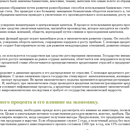
деньги были заменены банкнотами, векселями, чеками, вытеснив тем самым золото из обращ
держки обращения путем развития разнообразных способов использования банковских счето
ные
счета. Это приводит к все большему замещению
безналичным
оборотом на
л
ичного и, те
обращения капитала приводит к увеличению его прои
з
водительного
использования,
росту м
ускорение концентрации и централизации капитала. В процессе исполь
з
ования кредита про
кое средство увеличения капитала, масштабов производства, которое находится на службе 
данию новых компаний, обществ, корпораций путем слияния и присоединения капиталов.
ных функций кредит играет важнейшую роль в экономическом развитии страны. Он способс
са, ускорению оборота капитала, сокращению издержек и росту прибыли. С помощью кредит
ит создает благоприятную почву для развития международных отношений, развития
специа
т, он
используется
государством как средство регулирования экономи
к
и. Государство
вмеши
уется доступ заемщиков на рынок ссудных капиталов, облегчается или затрудняется получе
о процентной ставке обеспечивается преимущественное кредитование отраслей и предприят
мам.
ределяет и движение кредита и его распределение по отраслям. С помощью кредитного рег
нфляцию. С целью оживления спроса государство стимулирует капиталовложения, жилищное
и экспорт продукции. Во время экономического под
ъ
ема применяется кредитная рестрикция
. И, наоборот, при экономическом спаде проводится кредитная экспансия (расширен
и
е кре
ия усиливает инфляционные процессы, а кредитные ограничения сдерживают экономический 
е макроэкономические последствия и треб
у
ет от государства экономической
мудрости.
н
ого процента и
е
го влияние на экономику.
та на экономику, не
об
ходимо прежде всего рассмотреть его влияние на инвестиции, поскол
тов. Целью и
изначальным
мотивом осуществления расходов является, конечно, прибыль. Пр
расширять мощности, когда ожидают
получения
выгоды. Предположим, что предприятие
з
ак
ства продукции и выручки. Если оборудование служит 2 года, а полученный доход без экс
существления данного инвестиционного проекта составила
1
500 грв
.
в год, или 15
%
составил