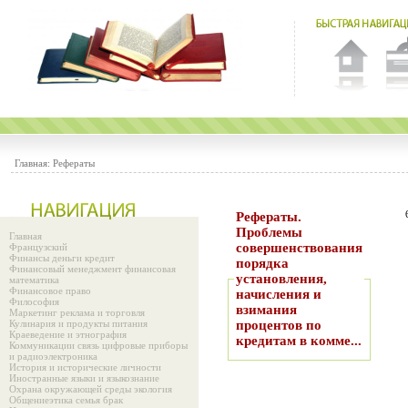
Главная:
Рефераты
Рефераты.
Проблемы
Главная
совершенствования
Французский
Финансы деньги кредит
порядка
Финансовый менеджмент финансовая
установления,
математика
Финансовое право
начисления и
Философия
взимания
Маркетинг реклама и торговля
Кулинария и продукты питания
процентов по
Краеведение и этнография
кредитам в комме...
Коммуникации связь цифровые приборы
и радиоэлектроника
История и исторические личности
Иностранные языки и языкознание
Охрана окружающей среды экология
Общениеэтика семья брак