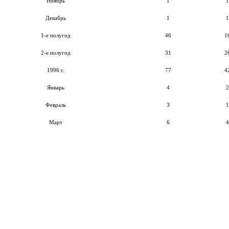
Ноябрь
1
1
Декабрь
1
1
1-е полугод
46
1
2-е полугод
31
2
1996 г.
77
4
Январь
4
2
Февраль
3
1
Март
6
4