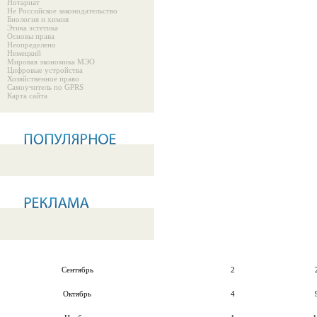
Нотариат
Не Российское законодательство
Биология и химия
Этика эстетика
Основы права
Неопределено
Немецкий
Мировая экономика МЭО
Цифровые устройства
Хозяйственное право
Самоучитель по GPRS
Карта сайта
Сентябрь
2
Октябрь
4