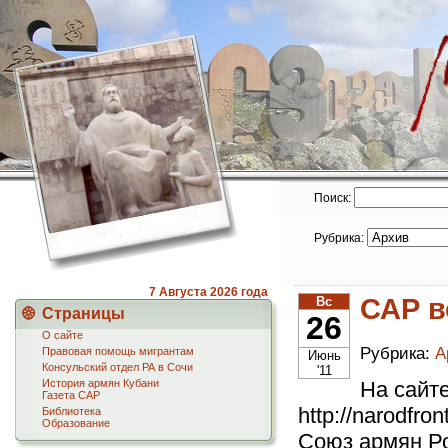
Поиск:
Рубрика:
7 Августа
2026 года
САР в
Вс
Страницы
26
О сайте
Рубрика:
А
Правовая помощь мигрантам
Июнь
Консульский отдел РА в Сочи
'11
История армян Кубани
На сайт
Газета САР
http://narodfro
Библиотека
Образование
Союз армян Ро