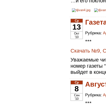
…и его поклон
Газет
Ср
13
Рубрика:
А
Окт
'10
***
Скачать №9, С
Уважаемые чи
номер газеты 
выйдет в конц
Авгус
Ср
8
Рубрика:
А
Сен
'10
***