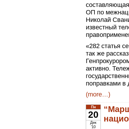
составляющая»
ОП по межнац
Николай Свани
известный тел
правопримене
«282 статья с
так же рассказ
Генпрокурором
активно. Теле
государственн
поправками в 
(more…)
“Марш
Пн
20
нацио
Дек
'10