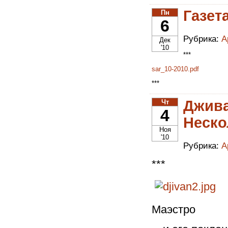
Газет
Пн
6
Рубрика:
А
Дек
'10
***
sar_10-2010.pdf
***
Джива
Чт
4
Неско
Ноя
'10
Рубрика:
А
***
Маэстро