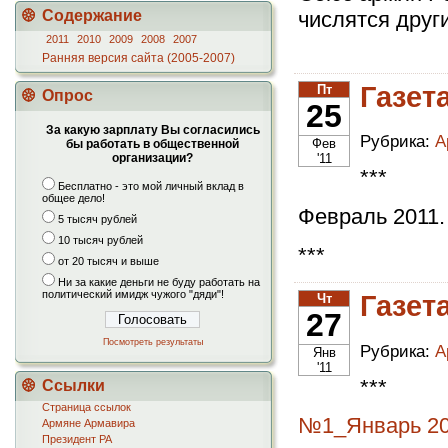
Содержание
числятся друг
2011
2010
2009
2008
2007
Ранняя версия сайта (2005-2007)
Газет
Пт
Опрос
25
За какую зарплату Вы согласились
Рубрика:
А
Фев
бы работать в общественной
'11
организации?
***
Бесплатно - это мой личный вклад в
общее дело!
Февраль 2011
5 тысяч рублей
10 тысяч рублей
***
от 20 тысяч и выше
Ни за какие деньги не буду работать на
политический имидж чужого "дяди"!
Газет
Чт
27
Посмотреть результаты
Рубрика:
А
Янв
'11
***
Ссылки
Страница ссылок
№1_Январь 20
Армяне Армавира
Президент РА