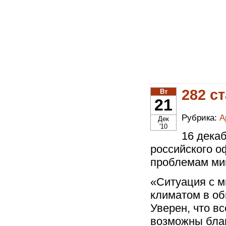
282 с
Вт
21
Рубрика:
А
Дек
'10
16 дека
российского 
проблемам ми
«Ситуация с 
климатом в об
Уверен, что в
возможны благ