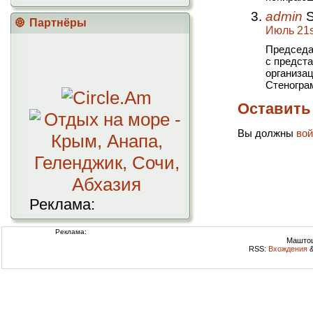
admin
S
Партнёры
Июль 21st
Председа
с предст
организац
Стеногра
Оставить
Вы должны
вой
Реклама:
Реклама:
Маштоц
RSS:
Вхождения