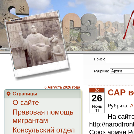
Поиск:
Рубрика:
6 Августа
2026 года
САР в
Вс
Страницы
26
О сайте
Рубрика:
А
Июнь
Правовая помощь
'11
На сайт
мигрантам
http://narodfro
Консульский отдел
Союз армян Ро