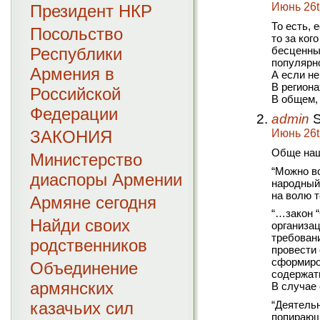
Июнь 26th
Президент НКР
То есть, 
Посольство
то за ког
Республики
бесценные
популярн
Армения в
А если не
В региона
Российской
В общем,
Федерации
admin
S
ЗАКОНИЯ
Июнь 26th
Обще на
Министерство
“Можно в
диаспоры Армении
народный,
на волю т
Армяне сегодня
“…закон 
Найди своих
организац
требован
родственников
провести 
сформиро
Объединение
содержать
армянских
В случае
казачьих сил
“Деятель
попирающ