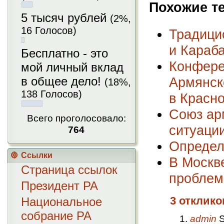
Похожие т
5 тысяч рублей
(2%,
16 Голосов)
Традици
и Караба
Бесплатно - это
Конфере
мой личный вклад
Армянск
в общее дело!
(18%,
138 Голосов)
в Красн
Союз ар
Всего проголосовало:
ситуации
764
Определ
Ссылки
В Москв
Страница ссылок
проблем
Президент РА
3 отклико
Национальное
собрание РА
admin
S