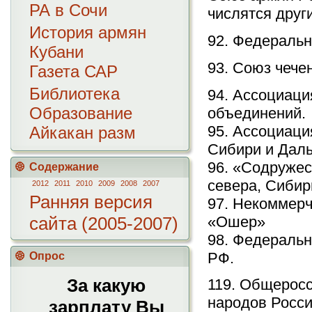
РА в Сочи
числятся друг
История армян
92. Федеральн
Кубани
93. Союз чече
Газета САР
Библиотека
94. Ассоциаци
Образование
объединений.
95. Ассоциаци
Айкакан разм
Сибири и Даль
96. «Содруже
Содержание
севера, Сибир
2012
2011
2010
2009
2008
2007
Ранняя версия
97. Некоммерч
«Ошер»
сайта (2005-2007)
98. Федеральн
РФ.
Опрос
За какую
119. Общерос
народов Росс
зарплату Вы