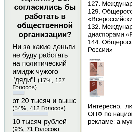
127. Междунар
согласились бы
129. Общерос
работать в
«Всероссийски
общественной
132. Междуна
организации?
диаспорами «
144. Общеросс
Ни за какие деньги
России»
не буду работать
на политический
имидж чужого
"дяди"!
(17%, 127
Голосов)
от 20 тысяч и выше
Интересно, лю
(54%, 412 Голосов)
ОНФ по национ
10 тысяч рублей
рекламе: а му
(9%, 71 Голосов)