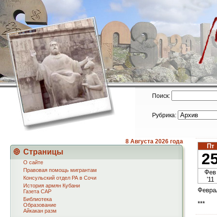
Поиск:
Рубрика:
8 Августа
2026 года
Пт
Страницы
2
О сайте
Правовая помощь мигрантам
Фев
Консульский отдел РА в Сочи
'11
История армян Кубани
Февра
Газета САР
Библиотека
***
Образование
Айкакан разм