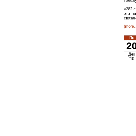
тележ
«282 с
эта т
связан
(more
Пн
2
Дек
'10