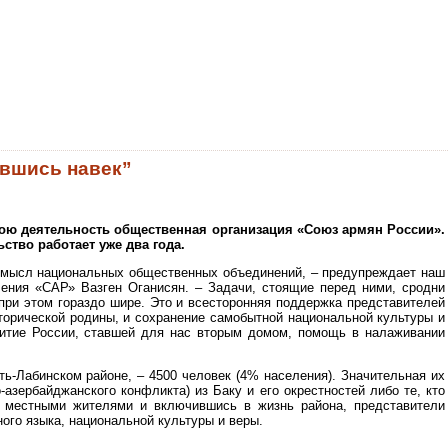
ившись навек”
свою деятельность общественная организация «Союз армян России».
ство работает уже два года.
смысл национальных общественных объединений, – предупреждает наш
ения «САР» Вазген Оганисян. – Задачи, стоящие перед ними, сродни
 при этом гораздо шире. Это и всесторонняя поддержка представителей
торической родины, и сохранение самобытной национальной культуры и
витие России, ставшей для нас вторым домом, помощь в налаживании
ть-Лабинском районе, – 4500 человек (4% населения). Значительная их
азербайджанского конфликта) из Баку и его окрестностей либо те, кто
с местными жителями и включившись в жизнь района, представители
ого языка, национальной культуры и веры.