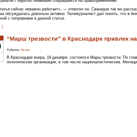
урналист обратил внимание собравшихся на правоприменение.
татья сейчас неважно работает», — отметил он. Сванидзе так же расска
ема обсуждалась довольно активно. Тележурналист дал понять, что в б
ной с поправками в данной статье.
…)
“Марш трезвости” в Краснодаре привлек н
0
Рубрика:
Архив
В Краснодаре вчера, 19 декабря, состоялся Марш трезвости. По гл
политические организации, в том числе националистические. Милици