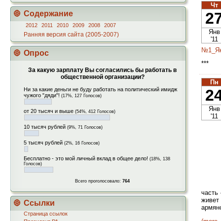
Чт
2
Содержание
2012
2011
2010
2009
2008
2007
Янв
Ранняя версия сайта (2005-2007)
'11
№1_Ян
Опрос
***
За какую зарплату Вы согласились бы работать в
общественной организации?
Пн
Ни за какие деньги не буду работать на политический имидж
2
чужого "дяди"!
(17%, 127 Голосов)
Янв
от 20 тысяч и выше
(54%, 412 Голосов)
'11
10 тысяч рублей
(9%, 71 Голосов)
5 тысяч рублей
(2%, 16 Голосов)
Бесплатно - это мой личный вклад в общее дело!
(18%, 138
Голосов)
Всего проголосовало:
764
часть
живет
Ссылки
армянс
Страница ссылок