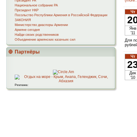
(more
Президент РА
Национальное собрание РА
Президент НКР
Чт
Посольство Республики Армения в Российской Федерации
2
ЗАКОНИЯ
Министерство диаспоры Армении
Янв
Армяне сегодня
'11
Найди своих родственников
Объединение армянских казачьих сил
Для п
рубле
Партнёры
Чт
2
Дек
'10
Реклама: