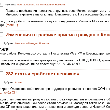
1
Рубрика:
Межнациональные отношения
,
Новости
Правила пребывания приезжих в крупных российских городах могут и
Минспорттуризме заявил глава Правительства. На заседание были 
ом для подобного заявления послужили недавние события в Москве: п
ди.
(more…)
Изменения в графике приема граждан в Ко
Рубрика:
Консульский отдел
,
Новости
АНИЕ!
фике работы Консульского отдела Посольства РА в РФ в Краснодаре пр
ь консультационный прием граждан осуществляется ЕЖЕДНЕВНО, кроме в
нительная информация по телефону: 8-918-246-48-99.
282 статья «работает неважно»
Рубрика:
Архив
кабря в Общественной палате при поддержке российского офиса ООН с
-служба ОП
.
ация с мигрантами напрямую связана с межнациональным климатом в общ
ния на межнациональной почве стали возможны благодаря такой базе, к
сии ОП по межнациональным отношениям и свободе совести Николай Сва