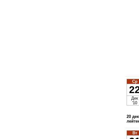
Ср
2
Дек
'10
20 де
лейте
Вт