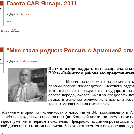
Газета САР. Январь 2011
7
Рубрика:
Архив
***
варь 2011
“Мне стала родною Россия, c Арменией сл
4
Рубрика:
Публикации
В эти дни одиннадцать лет назад начала 
В Усть-Лабинском районе его представитель
– Многие не совсем точно понимают 
первый вопрос председатель местного отдел
тем, что решают консульства государств, но
своего народа, оказавшихся за пределами ис
языка, и активное включение в жизнь и раз
тесных межнациональных связей.
Армяне – вторая по численности этногруппа из 84, проживающих в Ус
 – либо вынужденные переселенцы (по большей части, во время армяно-
 здесь уже не в первом поколении. Прекрасно ассимилировавшись 
кой диаспоры тем не менее очень бережно относятся к сохранению родн