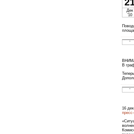
2
Дек
'10
Повод
площа
'
ВНИМ
В гра
Тепер
Допол
'
16 де
пресс
«Ситу
волне
Комис