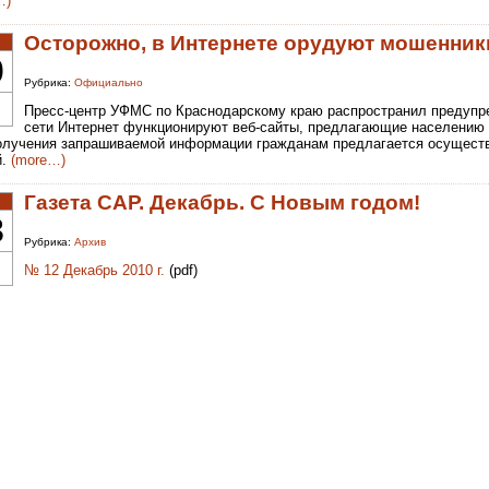
…)
Осторожно, в Интернете орудуют мошенник
0
Рубрика:
Официально
Пресс-центр УФМС по Краснодарскому краю распространил предупре
сети Интернет функционируют веб-сайты, предлагающие населению 
олучения запрашиваемой информации гражданам предлагается осуществи
й.
(more…)
Газета САР. Декабрь. С Новым годом!
3
Рубрика:
Архив
№ 12 Декабрь 2010 г.
(pdf)