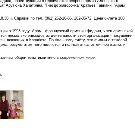
урадяна, повествующий о героической обороне армян Алеппского
ца” Арутюна Хачатряна, “Гнездо жаворонка” братьев Тавиани, “Арам”
8.30 ч. Справки по тел. (861) 262-10-86, 262-35-72. Цена билета 100
нции в 1993 году. Арам - французский армянин-фидаин, член армянской
ся несколько эпизодов из деятельности этой организации - покушения
рмян, воюющих в Карабахе. По большому счёту, это фильм о тяжёлой
ела, результатом чего являются и полный отказ от личной жизни, и
вязанных общей тематикой кино в современном мире.
в.