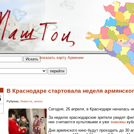
показать карту Армении
В Краснодаре стартовала неделя армянског
6
Рубрика:
Новости
,
анонс
Сегодня, 26 апреля, в Краснодаре началась н
За неделю краснодарские зрители увидят фил
них считаются культовыми и уже
знакомы
куба
Дни армянского кино будут проходить до 30 а