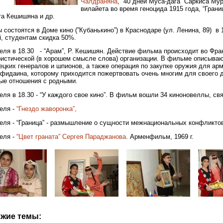
Чалдраняна
, “40 дней Муса-дага” Саркиса М
вилайета во время геноцида 1915 года, “Грани
та Кешишяна и др.
 состоятся в Доме кино (”Кубанькино”) в Краснодаре (ул. Ленина, 89) в 1
й, студентам скидка 50%.
еля в 18.30 - “Арам”, Р. Кешишян. Действие фильма происходит во Фра
ристической (в хорошем смысле слова) организации. В фильме описывают
ецких генералов и шпионов, а также операция по закупке оружия для а
фидаина, которому приходится пожертвовать очень многим для своего д
ые отношения с родными.
еля в 18.30 - “У каждого свое кино”. В фильм вошли 34 киноновеллы, с
еля -
“Гнездо жаворонка”,
реля - “Граница” - размышление о сущности межнациональных конфликто
еля -
“Цвет граната” Сергея Параджанова
. Арменфильм, 1969 г.
жие темы: