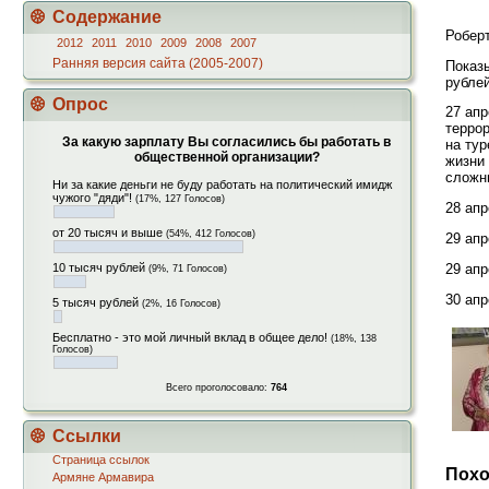
Содержание
Робер
2012
2011
2010
2009
2008
2007
Ранняя версия сайта (2005-2007)
Показы
рубле
Опрос
27 апр
терро
За какую зарплату Вы согласились бы работать в
на тур
общественной организации?
жизни 
сложн
Ни за какие деньги не буду работать на политический имидж
чужого "дяди"!
(17%, 127 Голосов)
28 апр
от 20 тысяч и выше
(54%, 412 Голосов)
29 апр
29 ап
10 тысяч рублей
(9%, 71 Голосов)
30 апр
5 тысяч рублей
(2%, 16 Голосов)
Бесплатно - это мой личный вклад в общее дело!
(18%, 138
Голосов)
Всего проголосовало:
764
Ссылки
Страница ссылок
Похо
Армяне Армавира