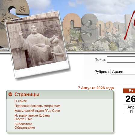
Поиск:
Рубрика:
7 Августа
2026 года
Вт
Страницы
2
О сайте
Правовая помощь мигрантам
Апр
Консульский отдел РА в Сочи
'11
История армян Кубани
Газета САР
Библиотека
Образование