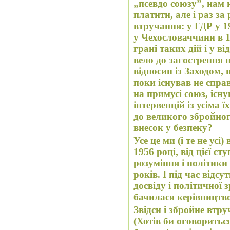
„псевдо союзу”, нам 
платити, але і раз за
втручання: у ГДР у 1
у Чехословаччини в 
грані таких дій і у в
вело до загострення
відносин із Заходом, 
поки існував не спра
на примусі союз, існ
інтервенцій із усіма
до великого збройног
внесок у безпеку?
Усе це ми (і те не усі)
1956 році, від цієї с
розуміння і політики
років. І під час відс
досвіду і політичної з
бачилася керівництв
Звідси і збройне втру
(Хотів би оговориться