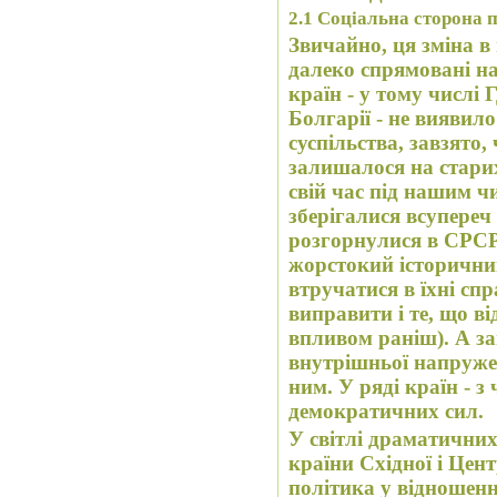
2.1
Соціальна сторона 
Звичайно, ця зміна в
далеко спрямовані на
країн - у тому числі 
Болгарії - не виявило
суспільства, завзято
залишалося на стари
свій час під нашим чи впливом тиском, але зараз
зберігалися всупереч
розгорнулися в СРСР
жорстокий історични
втручатися в їхні сп
виправити і те, що в
впливом раніш). А за
внутрішньої напруженості і вибуху, 
ним. У ряді країн - 
демократичних сил.
У світлі драматичних
країни Східної і Цен
політика у відношенні