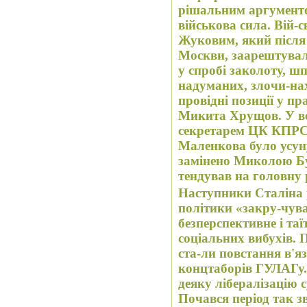
рішальним аргументо
військова сила. Вій-с
Жуковим, який після 
Москви, заарештувал
у спробі заколоту, шп
надуманих, злочи-нах
провідні позиції у пр
Микита Хрущов. У вер
секретарем ЦК КПРС.
Маленкова було усуну
замінено Миколою Бу
тендував на головну 
Наступники Сталіна 
політики «закру-чува
безперспективне і таї
соціальних вибухів.
ста-ли повстання в'я
концтаборів ГУЛАГу.
деяку лібералізацію 
Почався період так з