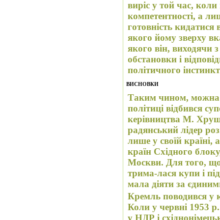
виріс у той час, коли не було потрібно ні знань, ні
компетентності, а ли
готовність кидатися 
якого йому зверху вкажуть (чи підк
якого він, виходячи 
обстановки і відповідним чином працюючого
політичного інстинкт
ВИСНОВКИ
Таким чином, можна 
політиці відбився су
керівництва М. Хрущ
радянський лідер ро
лише у своїй країні, 
країн Східного блоку
Москви. Для того, що
трима-лася купи і пі
мала діяти за єдини
Кремль поводився у к
Коли у червні 1953 р
у НДР і східнонімець