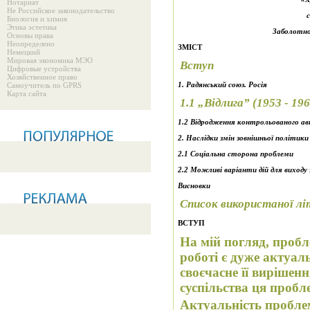
Нотариат
Не Российское законодательство
Биология и химия
Этика эстетика
Заболотно
Основы права
Неопределено
ЗМІСТ
Немецкий
Мировая экономика МЭО
Вступ
Цифровые устройства
Хозяйственное право
1. Радянський союз. Росія
Самоучитель по GPRS
Карта сайта
1.1 „Відлига”
(1953 - 196
1.2 Відродження контрольованого а
2. Наслідки змін зовнішньої політики
2.1 Соціальна сторона проблеми
2.2 Можливі варіанти дій для виходу 
Висновки
Спис
ок
використаної л
ВСТУП
На мій погляд, пробл
роботі є дуже актуал
своєчасне її вирішен
суспільства ця пробл
Актуальність проблем