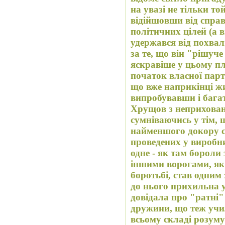
на увазі не тільки той факт, що і на схилі років, уже
відійшовши від справ
політичних цілей (а виходить, 
удержався від похвали Сталіну, у тому числі знову
за те, що він "рішуче боров" з ворогами. Ще
яскравіше у цьому п
початок власної парт
що вже наприкінці життя, дуже багато чого
випробувавши і багато про що передумавши, Н. С.
Хрущов з неприхованим захватом, нітрохи не
сумніваючись у тім, щ
найменшого докору со
проведених у виробни
одне - як там бороли
іншими ворогами, як 
боротьбі, став одним з
до нього прихильна у
довідала про "ратні"
дружини, що теж учи
всьому складі розуму і