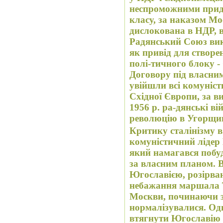
неспроможними прид
класу, за наказом Мо
дислокована в НДР, 
Радянський Союз ви
як привід для створен
полі-тичного блоку -
Договору під власним
увійшли всі комуніст
Східної Європи, за в
1956 р. ра-дянські ві
революцію в Угорщин
Критику сталінізму в
комуністичний лідер 
який намагався побуд
за власним планом. 
Югославією, розірван
небажання маршала Т
Москви, починаючи з
нормалізувалися. Од
втягнути Югославію 