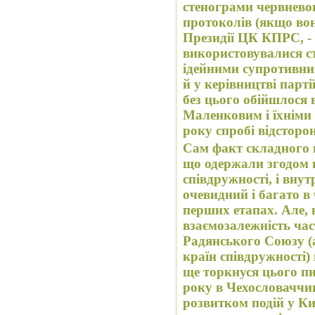
стенограми червневог
протоколів (якщо вон
Президії ЦК КПРС, - 
використовувалися ст
ідейними супротивник
й у керівництві парті
без цього обійшлося 
Маленковим і їхніми
року спробі відсторо
Сам факт складного в
що одержали згодом н
співдружності, і вн
очевидний і багато в 
перших етапах. Але, н
взаємозалежність час
Радянського Союзу (а тако
країн співдружності) негативні наслідки. Нижче я
ще торкнуся цього пи
року в Чехословаччини
розвитком подій у Кит