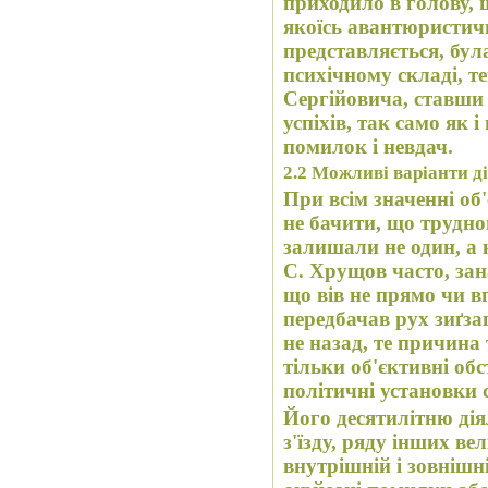
приходило в голову, 
якоїсь авантюристичн
представляється, бул
психічному складі, 
Сергійовича, ставши
успіхів, так само як
помилок і невдач.
2.2
Можливі варіанти ді
При всім значенні об
не бачити, що труднощі, що виникали, як правило,
залишали не один, а к
С. Хрущов часто, зан
що вів не прямо чи вперед зовсім не вперед, а
передбачав рух зиґза
не назад, те причина 
тільки об'єктивні обст
політичні установки 
Його десятилітню дія
з'їзду, ряду інших в
внутрішній і зовнішн