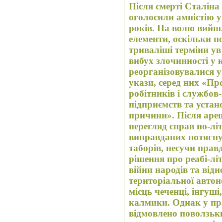
Після смерті Сталіна 
оголосили амністію у
років. На волю вийш
елементи, оскільки п
триваліші терміни ув
вибух злочинності у 
реорганізовувалися у 
укази, серед них «Пр
робітників і службов-
підприємств та устан
причини». Після ареш
перегляд справ по-літ
виправданих потягну
таборів, несучи пра
рішення про реабі-лі
війни народів та від
територіальної автон
місць чеченці, інгуші
калмики. Однак у пра
відмовлено поволзьк