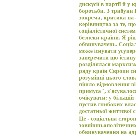
дискусії в партії й у к
боротьби. З трибуни
зокрема, критика на 
керівництва за те, щ
соціалістичної систе
безпеки країни. Я рішу
обвинувачень. Соціа
може існувати усупер
заперечити цю істину
розділялася марксиз
ряду країн Європи си
розумінні цього слов
пішло відмовлення ві
примуса", з'ясувалос
очікувати: у більшій 
пустив глибоких влас
достатньої життєвої 
Це - соціальна сторо
зовнішньополітичних 
обвинувачення на адр