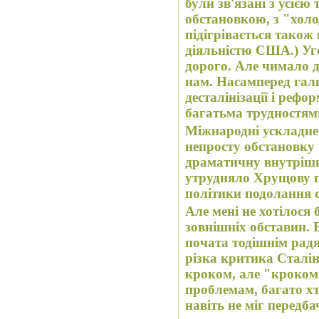
були зв'язані з усіє
обстановкою, з "хол
підігрівається також
діяльністю США.) Уг
дорого. Але чимало д
нам. Насамперед гальмуванням у політику
десталінізації і рефор
багатьма трудностям
Міжнародні ускладнен
непросту обстановку 
драматичну внутрішн
утрудняло Хрущову п
політики подолання с
Але мені не хотілося 
зовнішніх обставин. 
почата тодішнім радя
різка критика Сталі
кроком, але "кроком 
проблемам, багато хт
навіть не міг передба