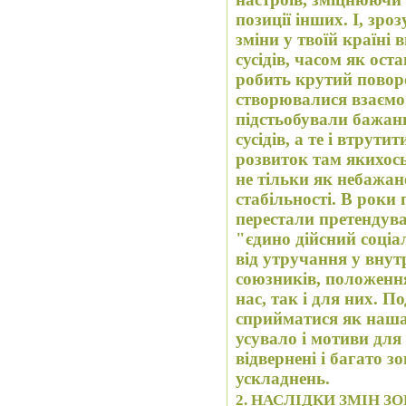
позиції інших. І, зроз
зміни у твоїй країні викликали 
сусідів, часом як ост
робить крутий поворо
створювалися взаємо 
підстьобували бажанн
сусідів, а те і втрути
розвиток там якихос
не тільки як небажане
стабільності. В роки
перестали претендува
"єдино дійсний соціа
від утручання у внутр
союзників, положенн
нас, так і для них. По
сприйматися як наша
усувало і мотиви для
відвернені і багато 
ускладнень.
2. Н
АСЛІДКИ ЗМІН З