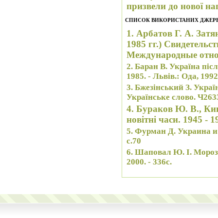
призвели до нової на
СПИСОК ВИКОРИСТАНИХ ДЖЕР
1. Арбатов Г. А. Зат
1985 гг.) Свидетельст
Международные отнош
2. Баран В. Україна післ
1985. - Львів.: Ода, 1992.
3. Бжезінський З. Украї
Українське слово. Ч2633
4. Бураков Ю. В., Кип
новітні часи. 1945 - 19
5. Фурман Д. Украина и
с.70
6. Шаповал Ю. І. Мороз п
2000. - 336с.