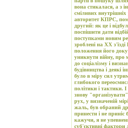
партії в пошуку шлях
вона стикалася, а з 
сміливих внутрішніх
авторитет КПРС, пом
другий: як це і відбу
поспішити дати відб
поступками новим ре
зроблені на XX з'їзд
положення його доку
уникнути війну, про
до соціалізму і визна
будівництва і деякі і
було в міру сил утри
глибокого переосмис
політики і тактики. 
знову "організувати
рух, у визначеній мі
жаль, був обраний др
принести і не приніс 
кажучи, я не упевнен
суб'єктивні фактори 