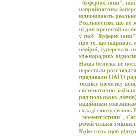
"буферної зони", на
неприйнятним імперс
відповідають реально
Реальностям, що не з
ні для претензій на 
у свої "буферні зони". А представлення критиків
про те, що підриває, 
невірні, суперечать 
міжнародних відноси
Наша безпека не пост
перестали розглядати як союзників лю
продавали НАТО радя
техніку (печатку пов
систематично займал
ряд польських діячів
надійними союзникам
складі союзу силою.
"момент істини", з'
речей тільки зміцнил
Крім того, щоб підтр