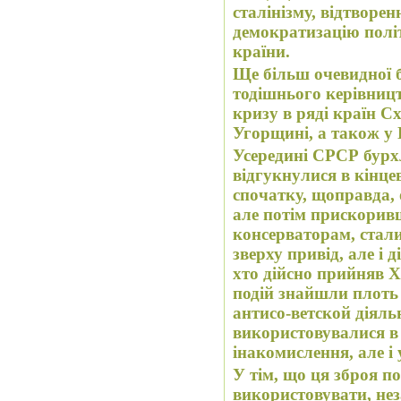
сталінізму, відтворе
демократизацію полі
країни.
Ще більш очевидної 
тодішнього керівницт
кризу в ряді країн Сх
Угорщині, а також у
Усередині СРСР бурхл
відгукнулися в кінце
спочатку, щоправда,
але потім прискоривш
консерваторам, стал
зверху привід, але і 
хто дійсно прийняв XX
подій знайшли плоть
антисо-ветской діяль
використовувалися в
інакомислення, але і 
У тім, що ця зброя почали
використовувати, не