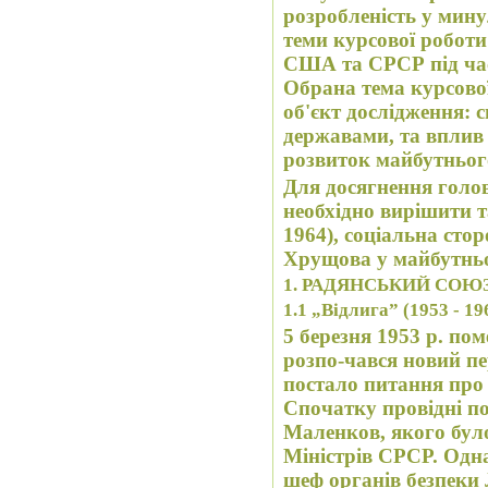
розробленість у мин
теми курсової роботи
США та СРСР під час
Обрана тема курсової
об'єкт дослідження: 
державами, та вплив відносин на подальший
розвиток майбутньог
Для досягнення голо
необхідно вирішити та
1964), соціальна сто
Хрущова у майбутньо
1. РАДЯНСЬКИЙ СОЮЗ
1.1
„
Відлига
” (1953 - 19
5 березня 1953 р. пом
розпо-чався новий пер
постало питання про 
Спочатку провідні по
Маленков, якого бул
Міністрів СРСР. Одна
шеф органів безпеки 