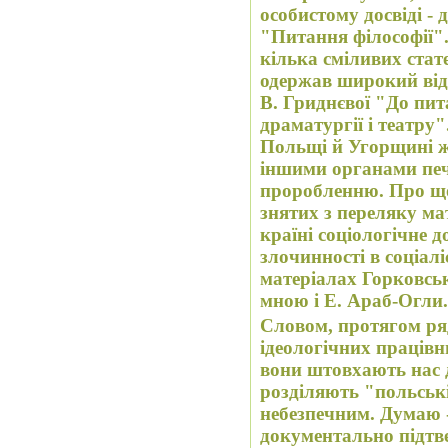
особистому досвіді - 
"Питання філософії".
кілька сміливих стате
одержав широкий відг
В. Гриднєвої "До пит
драматургії і театру".
Польщі й Угорщині ж
іншими органами печ
проробленню. Про що
знятих з переляку ма
країні соціологічне
злочинності в соціалі
матеріалах Горковськ
мною і Е. Араб-Огли.
Словом, протягом ряду років для політичних і
ідеологічних працівн
вони штовхають нас 
розділяють "польськ
небезпечним. Думаю -
документально підтв