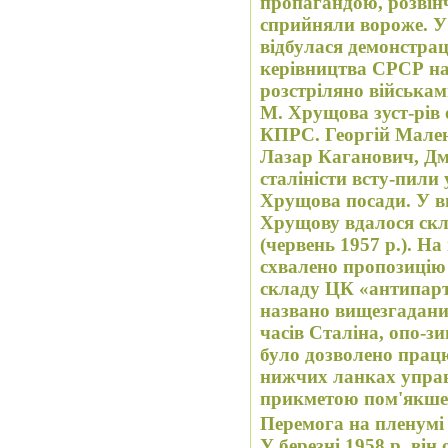
пропагандою, розвін
сприйняли вороже. У 
відбулася демонстрац
керівництва СРСР на 
розстріляно війська
М. Хрущова зуст-рів 
КПРС. Георгій Мален
Лазар Каганович, Дм
сталіністи всту-пили
Хрущова посади. У 
Хрущову вдалося скл
(червень 1957 р.). Н
схвалено пропозицію
складу ЦК «антипарт
названо вищезгаданих
часів Сталіна, опо-зи
було дозволено прац
нижчих ланках управ
прикметою пом'якше
Перемога на пленумі
У березні 1958 р. він