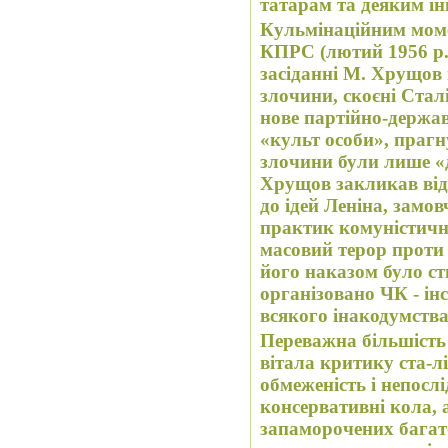
татарам та деяким і
Кульмінаційним моме
КПРС (лютий 1956 р.)
засіданні М. Хрущов 
злочини, скоєні Стал
нове партійно-держа
«культ особи», прагн
злочини були лише «
Хрущов закликав відк
до ідей Леніна, зам
практик комуністичн
масовий терор проти
його наказом було с
організовано ЧК - і
всякого інакодумства
Переважна більшість
вітала критику ста-лі
обмеженість і непослі
консервативні кола,
запаморочених бага