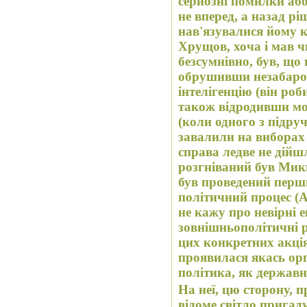
серйозні помилки або
не вперед, а назад рі
нав'язувалися йому к
Хрущов, хоча і мав 
безсумнівно, був, що
обрушивши незабаром
інтелігенцію (він роби
також відродивши мо
(коли одного з підру
завалили на виборах
справа ледве не дійш
розгніваний був Мик
був проведений перш
політичний процес (А
не кажу про невірні е
зовнішньополітичні р
цих конкретних акція
проявилася якась ор
політика, як державн
На неї, цю сторону, п
відоме світло прига