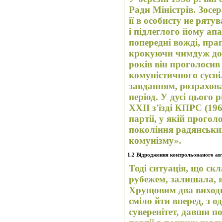
Ради Міністрів. Зосе
її в особисту не ряту
і підлеглого йому апа
попередні вожді, пра
крокуючи чимдуж до 
років він проголосив
комуністичного сусп
завданням, розрахов
період. У дусі цього 
XXII з'їзді КПРС (19
партії, у якій прого
покоління радянськи
комунізму».
1.2 Відродження контрольованого ав
Тоді ситуація, що скл
рубежем, залишала, я
Хрущовим два виходи
сміло йти вперед, з 
суверенітет, давши п