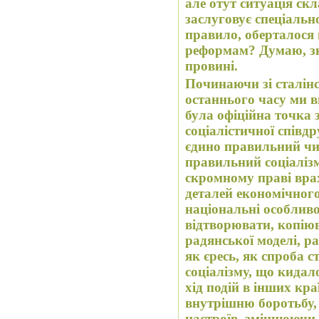
але отут ситуація ск
заслуговує спеціальн
правило, оберталося
реформам? Думаю, значною 
провині.
Починаючи зі сталінс
останнього часу ми в
була офіційна точка з
соціалістичної співдр
єдино правильний чи,
правильний соціаліз
скромному праві вра
деталей економічного
національні особливо
відтворювати, копіюв
радянської моделі, р
як єресь, як спроба 
соціалізму, що кидал
хід подій в інших кр
внутрішню боротьбу, діючи на поля
настроїв, зміцнюючи 