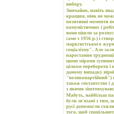
вибору.
Звичайно, навіть вв
кращим, ніяк не можн
позитивні моменти п
комуністичних і робі
вони пішли за розпу
саме з 1956 р.) і створення в 1958 році міжнародного
марксистського журн
соціалізму". Але за
наростання труднощі
цими мірами зупинити
цілком перебороти і
даному випадку вірні
"великопартійний") п
також сектантство і 
з якими зіштовхувавс
Мабуть, найбільш па
були зв'язані з тим,
русі допомогли схил
того, щоб сповільнит