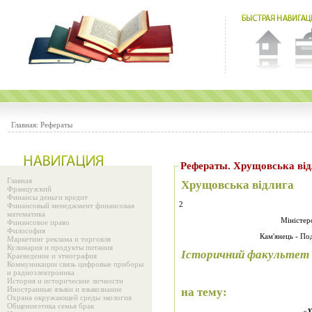
Главная:
Рефераты
Рефераты. Хрущовська від
Главная
Хрущовська відлига
Французский
Финансы деньги кредит
2
Финансовый менеджмент финансовая
математика
Міністерс
Финансовое право
Философия
Кам'янець - По
Маркетинг реклама и торговля
Кулинария и продукты питания
Історичний факультет
Краеведение и этнография
Коммуникации связь цифровые приборы
и радиоэлектроника
История и исторические личности
Иностранные языки и языкознание
на
тему
:
Охрана окружающей среды экология
Общениеэтика семья брак
«Х