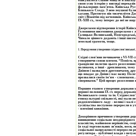
описувалось славне минуле й аналіз
свою усну історію у вигляді переказів
фольклорних пам'яток. Київська Рус
Близького Сходу. З нею змушені були 
хагани. Протягом пів тисячоліття Д
світ і Візантію від кочовиків. Київськ
ІХ-ХІІІ ст., тому інтерес до неї не вщ
Джерелами відтворення історії Київськ
Головними писемними джерелами є лі
Галицько-Волинський, Новгородські,
Чимало цінного додають і інші писемн
земельні грамоти, тощо.
1. Передумови утворення східнослов'янської
Східні слов'яни починаючи з VI-VII с
утворюючи союзи племен. “Повість временних літ” складена п'
грандіозне полотно цього розселення:
полянами, а інші - древлянами, тому 
Двіною і назвалися дреговичами, друг
що впадає до Двіни і має назву Полот
прозвалися своїм ім'ям - словенами… А
сіверянами.” Цей процес розселення в
Першим етапом утворення держави у 
першої половини ІХ ст. перед держав
Волинського союзу та ін. Східнослов
етнокультурні спільності, які мали п
родоплемінного ладу - великі і малі 
суспільства поступово переросли в у
- племінні княжіння.
Докорінною причиною утворення держа
виникнення соціально неоднорідного 
власністю, майновою нерівністю, со
(в ході торговельних зв'язків, воєн,
соціальної напруженості переросли регулюючі функції роду і
регулятора - публічної влади з поту