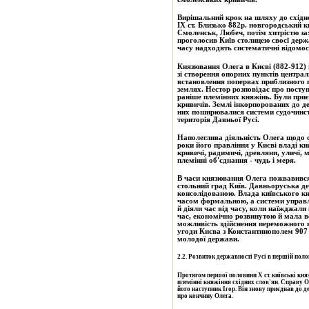
Вирішальний крок на шляху до східно
ІХ ст. Близько 882р. новгородський 
Смоленськ, Любеч, потім хитрістю зах
проголосив Київ столицею своєї держ
часу надходять систематичні відомост
Князювання Олега в Києві (882-912) п
зі створення опорних пунктів центральної влади у племінних княжіннях міст, зі
встановлення попервах приблизного п
землях. Нестор розповідає про посту
раніше племінних княжінь. Були приє
кривичів. Землі інкорпорованих до д
них поширювалися системи судочинст
територія Давньої Русі.
Наполеглива діяльність Олега щодо с
роки його правління у Києві владі кн
кривичі, радимичі, древляни, уличі, 
племінні об'єднання - чудь і меря.
В часи князювання Олега пожвавився
стольний град Київ. Давньоруська де
консолідованою. Влада київського кн
часом формальною, а системи управл
й діяли час від часу, коли наїжджали
час, економічно розвинутою й мала в
можливість здійснення переможного в
угоди Києва з Константинополем 907
молодої держави.
2.2. Розвиток державності Русі в першій полов
Протягом першої половини Х ст. київські кня
племінні княжіння східних слов'ян. Справу О
його наступник Ігор. Він знову приєднав до д
про кончину Олега.