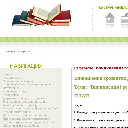
Главная:
Рефераты
Рефераты. Виникнення і р
Главная
Виникнення і розвиток
Французский
Финансы деньги кредит
Финансовый менеджмент финансовая
Тема: “Виникнення і р
математика
Финансовое право
Философия
ПЛАН
Маркетинг реклама и торговля
Кулинария и продукты питания
Вступ
Краеведение и этнография
Коммуникации связь цифровые приборы
и радиоэлектроника
1. Передумови утворення східнослов'
История и исторические личности
Иностранные языки и языкознание
2. Виникнення, становлення і розквіт 
Охрана окружающей среды экология
Общениеэтика семья брак
2.1. Об'єднання земель і племен східн