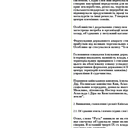
системою. Східні слов'яни перебували
створює внутрішні передумови для в
орне землеробство, ремесла, торгівля
сільськогосподарські та переробні з
підвищувало продуктивність праці т
металургія та інші ремесла. Утворили
центри племінних союзів.
Особливістю і додатковим стимулом г
загострена потреба в організації захи
хозар, об'єднаних у потужний каганат,
Формування державного апарату сти
прибутків від великих торговельних 
Особливо це стосувалося шляху “Із в
Головними ознаками існування держав
історики вважають наявність влади, 
територіальним принципом і стяганн
цього як обов'язкову ознаку успадку
конкретними формами державності бу
центру територій племінних княжінь) 
управління й судочинства.
Першими київськими князями, існува
Дір. Полянське князівство Кия, Аско
соціальним осереддям, довкола якого
Можливо, літописець Нестор мав підс
Аскольда і Діра на Константинополь, відзначити, щ
земля”.
2. Виникнення, становлення і розквіт Київсько
2.1. Об'єднання земель і племен східних слов'
Отже, слово “Русь” виникло не як ет
яке спочатку об'єднувало лише полян,
сіверян. В останній чверті ІХ ст. вла
смоленських кривичів.