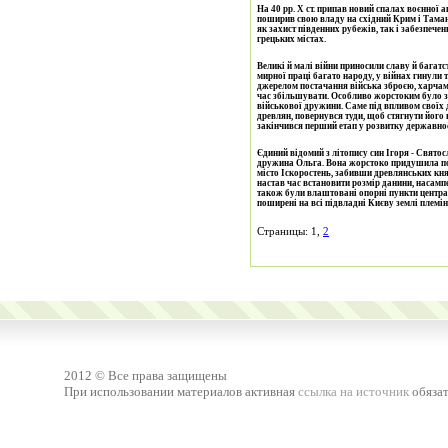
На 40 рр. Х ст. припав новий спалах воєнної 
поширив свою владу на східний Крим і Тамань
як захист південних рубежів, так і забезпеч
грецьких містах.
Великі й малі війни приносили славу й багат
мирної праці багато народу, у війнах гинул
джерелом постачання війська зброєю, харчам
час збільшувати. Особливо жорстоким було з
військової дружини. Саме під впливом своїх 
древлян, повернувся туди, щоб стягнути його 
закінчився перший етап у розвитку державнос
Єдиний відомий з літопису син Ігоря - Святос
дружина Ольга. Вона жорстоко придушила по
місто Іскоростень, забивши древлянських княз
настав час встановити розмір данини, насамп
також були влаштовані опорні пункти центральної влади на місцях, адміністративна ж і судова системи
поширені на всі підвладні Києву землі племі
Страницы: 1,
2
2012 © Все права защищены
При использовании материалов активная
ссылка на источник
обязат