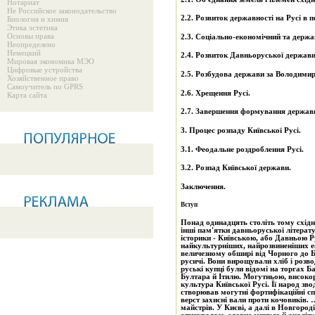
Нотариат
Не Российское законодательство
2.2. Розвиток державності на Русі в п
Биология и химия
Этика эстетика
Основы права
2.3. Соціально-економічний та держа
Неопределено
Немецкий
2.4. Розвиток Давньоруської держави
Мировая экономика МЭО
Цифровые устройства
2.5. Розбудова держави за Володими
Хозяйственное право
Самоучитель по GPRS
2.6. Хрещення Русі.
Карта сайта
2.7. Завершення формування держав
3. Процес розпаду Київської Русі.
3.1. Феодальне роздроблення Русі.
3.2. Розпад Київської держави.
Заключення.
Вступ
Понад одинадцять століть тому східн
інші пам'ятки давньоруської літерату
історики - Київською, або Давньою 
найкультурніших, найрозвиненіших е
величезному обширі від Чорного до Б
русичі. Вони вирощували хліб і розв
руські купці були відомі на торгах 
Бултара й Ітилю. Могутньою, високо
культура Київської Русі. Її народ зв
створював могутні фортифікаційні спо
верст захисні вали проти кочовиків.
майстрів. У Києві, а далі в Новгород