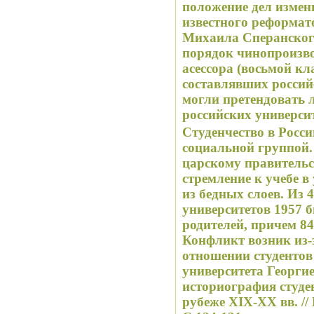
положение дел измен
известного реформат
Михаила Сперанского
порядок чинопроизво
асессора (восьмой кл
составлявших россий
могли претендовать 
российских университ
Студенчество в Росс
социальной группой.
царскому правительс
стремление к учебе 
из бедных слоев. Из 
университетов 1957 
родителей, причем 8
Конфликт возник из-
отношении студентов
университета Георгие
историография студе
рубеже XIX-XX вв. // Вопросы истор