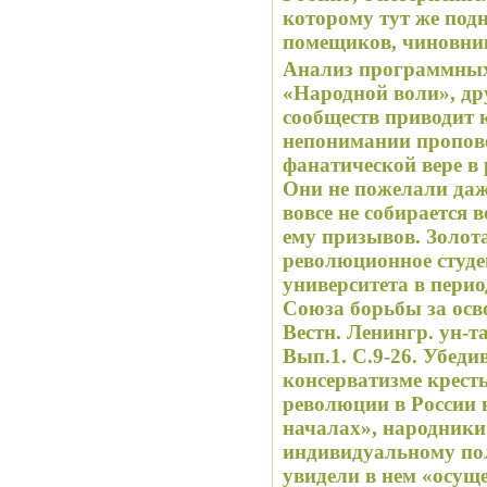
которому тут же под
помещиков, чиновни
Анализ программных
«Народной воли», д
сообществ приводит 
непонимании пропов
фанатической вере в 
Они не пожелали даж
вовсе не собирается 
ему призывов. Золотарев Б.Н
революционное студе
университета в перио
Союза борьбы за осво
Вестн. Ленингр. ун-та.
Вып.1. С.9-26. Убеди
консерватизме крест
революции в России 
началах», народники
индивидуальному по
увидели в нем «осущ