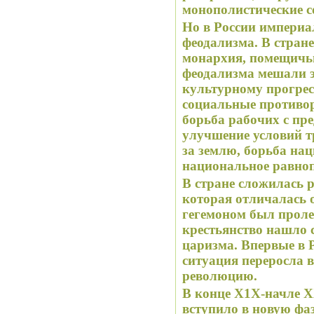
монополистические 
Но в России империа
феодализма. В стран
монархия, помещичь
феодализма мешали 
культурному прогрес
социальные противор
борьба рабочих с пр
улучшение условий т
за землю, борьба на
национальное равноп
В стране сложилась 
которая отличалась 
гегемоном был проле
крестьянство нашло 
царизма. Впервые в 
ситуация переросла
революцию.
В конце Х1Х-начле Х
вступило в новую фаз