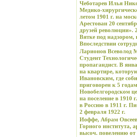
Чеботарев Илья Никол
Медико-хирургической академии. Вел пропа
летом 1901 г. на мос
Арестован 20 сентябр
друзей революции». 2
Вятке под надзором, 
Впоследствии сотруд
Ларионов Всеволод М
Студент Технологического института. Народник-
пропагандист. В янва
на квартире, которую
Ивановским, где соби
приговорен к 5 года
Новобелгородском це
на поселение в 1910 
в Россию в 1911 г. П
2 февраля 1922 г.
Иоффе, Абрам Овсееви
Горного института, а
высоч. повелению от 