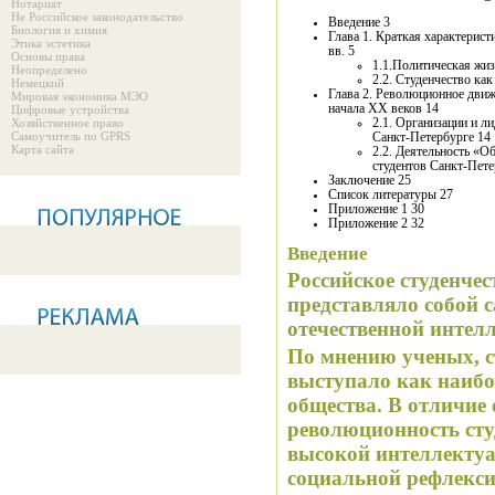
Нотариат
Не Российское законодательство
Введение 3
Биология и химия
Глава 1. Краткая характеристика политической жизни в России на рубеже Х1Х-ХХ
Этика эстетика
вв. 5
Основы права
1.1.Политическая жи
Неопределено
2.2. Студенчество как
Немецкий
Глава 2. Революционное движение в студенческой среде Петербурга конца Х1Х -
Мировая экономика МЭО
начала ХХ веков 14
Цифровые устройства
Хозяйственное право
2.1. Организации и л
Самоучитель по GPRS
Санкт-Петербурге 14
Карта сайта
2.2. Деятельность «О
студентов Санкт-Пете
Заключение 25
Список литературы 27
Приложение 1 30
Приложение 2 32
Введение
Российское студенче
представляло собой с
отечественной интел
По мнению ученых, с
выступало как наиб
общества. В отличие 
революционность сту
высокой интеллектуа
социальной рефлекси