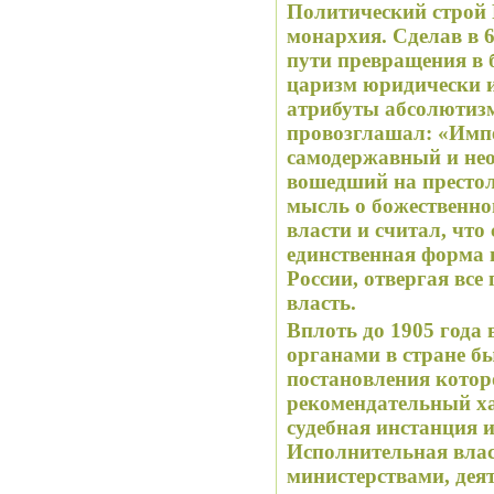
Политический строй 
монархия. Сделав в 6
пути превращения в
царизм юридически и
атрибуты абсолютизм
провозглашал: «Импе
самодержавный и нео
вошедший на престол 
мысль о божественн
власти и считал, что
единственная форма 
России, отвергая вс
власть.
Вплоть до 1905 года
органами в стране б
постановления котор
рекомендательный ха
судебная инстанция и
Исполнительная влас
министерствами, дея