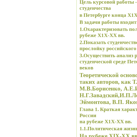
Цель курсовой работы
-
студенчества
в Петербурге конца Х1Х
В
задачи
работы входит
1.Охарактеризовать по
рубеже Х1Х-ХХ вв.
2.Показать студенчест
прослойку российского
3.Осуществить анализ 
студенческой среде Пет
веков
Теоретической основ
таких авторов, как Т
М.В.Борисенко, А.Е.
Н.Г.Завадский,И.П.Ле
Эймонтова, В.П. Яко
Глава 1. Краткая характеристика политической жизни в
России
на рубеже Х1Х-ХХ вв.
1.1.Политическая жизнь
На рубеже ХIХ-ХХ в