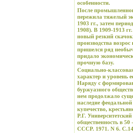
особенности.
После промышленного
пережила тяжелый эк
1903 гг., затем перио
1908). В 1909-1913 г
новый резкий скачо
производства возрос в
пришелся ряд необыч
придало экономичес
прочную базу.
Социально-классовая
характер и уровень е
Наряду с формирова
буржуазного обществ
нем продолжало суще
наследие феодальной 
купечество, крестья
Р.Г. Университетский
общественность в 50 -
СССР. 1971. N 6. С.14