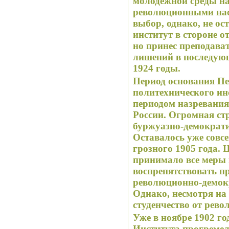
молодежной среды 
революционными наст
выбор, однако, не о
институт в стороне 
но принес преподава
лишений в последующ
1924 годы.
Период основания Пе
политехнического инс
периодом назревания
России. Огромная ст
буржуазно-демократ
Оставалось уже совс
грозного 1905 года. 
принимало все меры 
воспрепятствовать п
революционно-демок
Однако, несмотря на 
студенчество от рев
Уже в ноябре 1902 го
Института прогремел