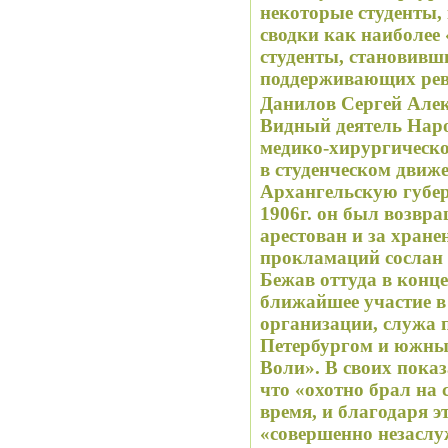
некоторые студенты,
сводки как наиболее
студенты, становивши
поддерживающих ре
Данилов Сергей Алек
Видный деятель Наро
медико-хирургическо
в студенческом движе
Архангельскую губер
1906г. он был возвращ
арестован и за хран
прокламаций сослан 
Бежав оттуда в конце
ближайшее участие в
организации, служа 
Петербургом и южны
Воли». В своих пока
что «охотно брал на 
время, и благодаря э
«совершенно незаслу