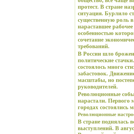
общество, все чаще 
протест. В стране н
ситуация. Бурлило ст
существенную роль в
нараставшее рабочее
особенностью которо
сочетание экономиче
требований.
В России шло брожен
политические стачки.
состоялось много ст
забастовок. Движени
масштабы, но постепе
руководителей.
Революционные собы
нарастали. Первого м
городах состоялись 
Революционные настрое
В стране поднялась 
выступлений. В авгус