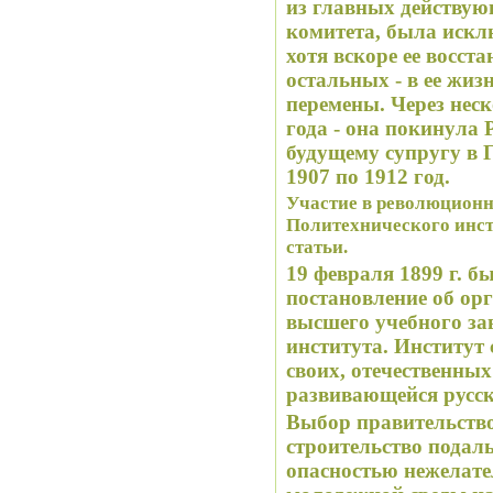
из главных действу
комитета, была исклю
хотя вскоре ее восст
остальных - в ее жиз
перемены. Через неск
года - она покинула 
будущему супругу в Г
1907 по 1912 год.
Участие в революционн
Политехнического инст
статьи.
19 февраля 1899 г. б
постановление об ор
высшего учебного за
института. Институт 
своих, отечественных
развивающейся русс
Выбор правительств
строительство подал
опасностью нежелате