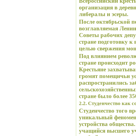
Всероссийский кресть
организация в дерев
либералы и эсеры.
После октябрьской п
возглавляемая Лени
Советы рабочих депу
стране подготовку к
целью свержения мо
Под влиянием револ
стране происходит ро
Крестьяне захватыва
громят помещичьи у
распространились за
сельскохозяйственных
стране было более 3
2.2. Студенчество как 
Студенчество того в
уникальный феномен
устройства общества.
учащийся высшего уче