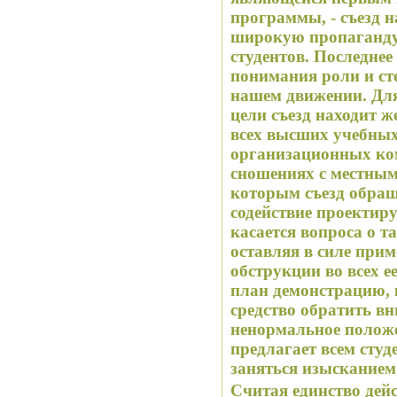
программы, - съезд 
широкую пропаганду 
студентов. Последнее
понимания роли и ст
нашем движении. Для
цели съезд находит 
всех высших учебных
организационных ком
сношениях с местны
которым съезд обращ
содействие проектир
касается вопроса о т
оставляя в силе прим
обструкции во всех е
план демонстрацию, 
средство обратить в
ненормальное положен
предлагает всем сту
заняться изысканием
Считая единство дейс