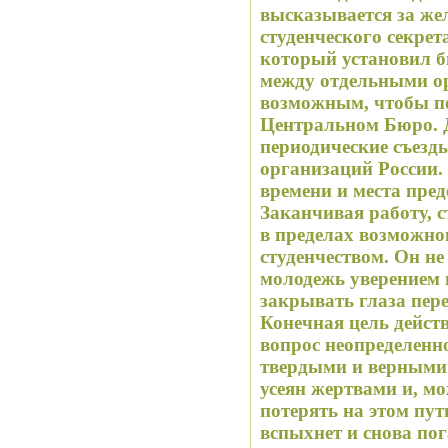
высказывается за же
студенческого секре
который установил 
между отдельными ор
возможным, чтобы п
Центральном Бюро. 
периодические съезд
организаций России.
времени и места пред
Заканчивая работу, с
в пределах возможног
студенчеством. Он н
молодежь уверением в
закрывать глаза пер
Конечная цель действ
вопрос неопределенно
твердыми и верными
усеян жертвами и, мо
потерять на этом пут
вспыхнет и снова пог