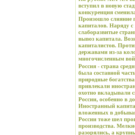
вступил в новую ста
конкуренция сменила
Произошло слияние 
капиталов. Наряду с
слаборазвитые стран
вывоз капитала. Во
капиталистов. Прот
державами из-за кол
многочисленным вой
Россия - страна сред
была составной част
природные богатства
привлекали иностра
охотно вкладывали с
России, особенно в д
Иностранный капитал
вложенных в добыв
России тоже шел про
производства. Мелки
разорялись, а крупн