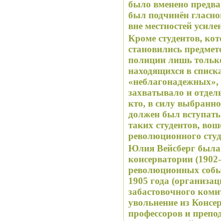
было вменено предва
был подчинён гласно
вне местностей усил
Кроме студентов, ко
становились предмет
полиции лишь только 
находящихся в списк
«неблагонадежных», революционное движение
захватывало и отдель
кто, в силу выбранно
должен был вступать в 
таких студентов, во
революционного студ
Юлия Вейсберг была 
консерватории (1902-
революционных собы
1905 года (организац
забастовочного коми
увольнение из Консе
профессоров и препод