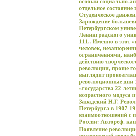
особый социально-ан
отдельное состояние 
Студенческое движен
Зарождение большеви
Петербургском универ
Ленинградского универ
111.. Именно в этот «период поиска идентичности»
человек, незашорен
ограничениями, наиб
действию творческог
революции, проще го
выглядит провозгла
революционные дни 1
«государства 22-лет
возрастного модуса 
Завадский Н.Г. Рево
Петербурга в 1907-19
взаимоотношений с 
России: Автореф. канд
Появление революци
студенческой среде б