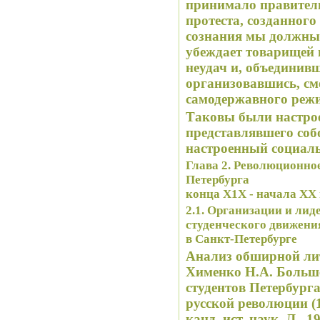
принимало правитель
протеста, созданного
сознания мы должны 
убеждает товарищей 
неудач и, объединив
организовавшись, см
самодержавного реж
Таковы были настрое
представлявшего соб
настроенный социал
Глава 2. Революционное движение в студенческой среде
Петербурга
конца Х1Х - начала ХХ
2.1. Организации и ли
студенческого движен
в Санкт-Петербурге
Анализ обширной ли
Хименко Н.А. Больш
студентов Петербурга
русской революции (19
канд. ист. наук. Л., 1