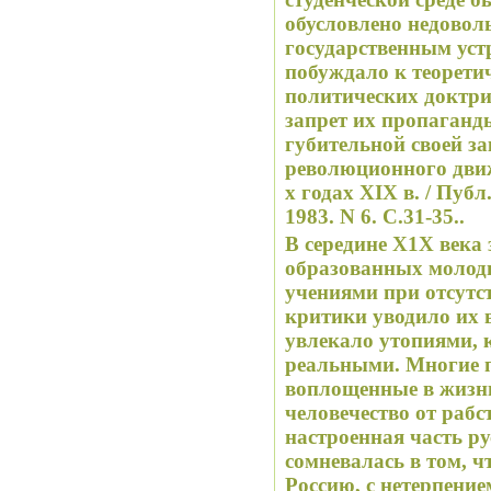
обусловлено недово
государственным уст
побуждало к теорети
политических доктри
запрет их пропаганд
губительной своей з
революционного движ
х годах XIX в. / Публ
1983. N 6. С.31-35..
В середине Х1Х века
образованных молод
учениями при отсутс
критики уводило их 
увлекало утопиями,
реальными. Многие п
воплощенные в жизнь
человечество от раб
настроенная часть ру
сомневалась в том, 
Россию, с нетерпени