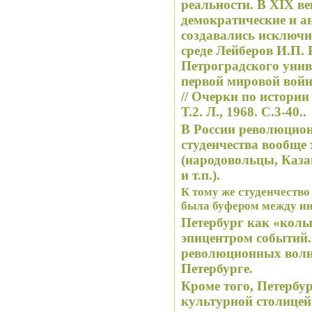
реальности. В XIX ве
демократические и а
создавались исключи
среде Лейберов И.П.
Петроградского унив
первой мировой войны
// Очерки по истории
Т.2. Л., 1968. С.3-40..
В России революцио
студенчества вообще
(народовольцы, Каза
и т.п.).
К тому же студенчество
была буфером между ин
Петербург как «колы
эпицентром событий. 
революционных волн
Петербурге.
Кроме того, Петербур
культурной столицей