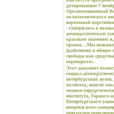
датированное 7 ноябр
Организационный Ко
политехнического инс
верховный царствен
- говорилось в воззва
демократическую так
красным знаменем и,
правах…Мы выкажем
(рабочими) в общем 
свободы как средств
переворота».
Этот документ возвес
социал-демократичес
петербургских вузов,
политеха, вошли также студен
медико-хирургическо
института, Горного и
Петербургского унив
вопреки всем самоде
преградам революци