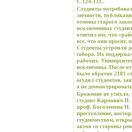
С.124-131..
Студенты потребова
личности, публикаци
отмены старого зако
исключенных студент
ответил им, что «ра
все, что они просят,
Студенты устроили д
собора. Их поддержал
рабочих. Университет
исключены. После от
было обратно 2181 ст
осудил студентов, за
а не демонстрировать
Брожение не утихло, 
студент Карпович П.
проф. Боголепова Н.
преступление, восто
студенчеством, откр
актов со стороны ре