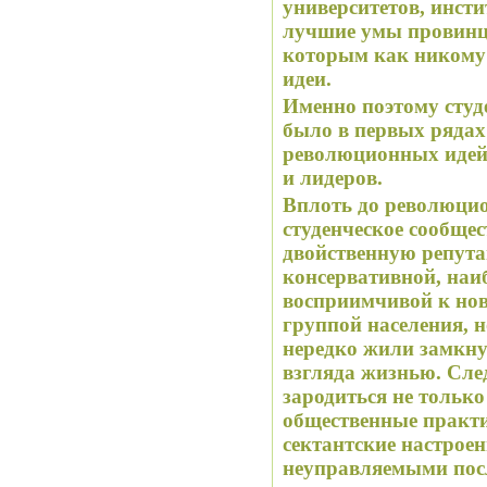
университетов, инсти
лучшие умы провинций и профессорского
которым как никому
идеи.
Именно поэтому студ
было в первых рядах
революционных идей, 
и лидеров.
Вплоть до революцио
студенческое сообще
двойственную репута
консервативной, наи
восприимчивой к но
группой населения, но
нередко жили замкну
взгляда жизнью. След
зародиться не тольк
общественные практ
сектантские настрое
неуправляемыми пос