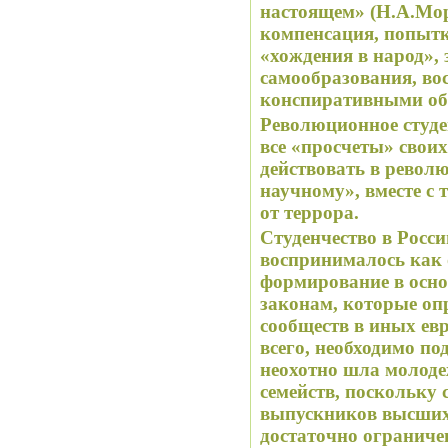
настоящем» (Н.А.Мор
компенсация, попытк
«хождения в народ», 
самообразования, в
конспиративными об
Революционное студе
все «просчеты» свои
действовать в револ
научному», вместе с 
от террора.
Студенчество в Росси
воспринималось как 
формирование в осно
законам, которые опр
сообществ в иных ев
всего, необходимо по
неохотно шла молоде
семейств, поскольку
выпускников высших
достаточно ограниче