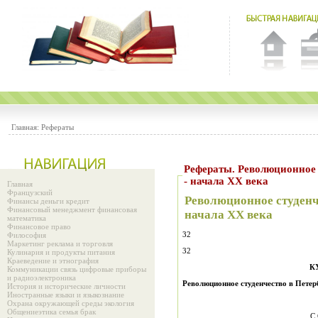
Главная:
Рефераты
Рефераты. Революционное 
- начала ХХ века
Главная
Французский
Революционное студенч
Финансы деньги кредит
Финансовый менеджмент финансовая
начала ХХ века
математика
Финансовое право
32
Философия
Маркетинг реклама и торговля
32
Кулинария и продукты питания
Краеведение и этнография
К
Коммуникации связь цифровые приборы
и радиоэлектроника
Революционное студенчество в Петер
История и исторические личности
Иностранные языки и языкознание
Охрана окружающей среды экология
Общениеэтика семья брак
С 