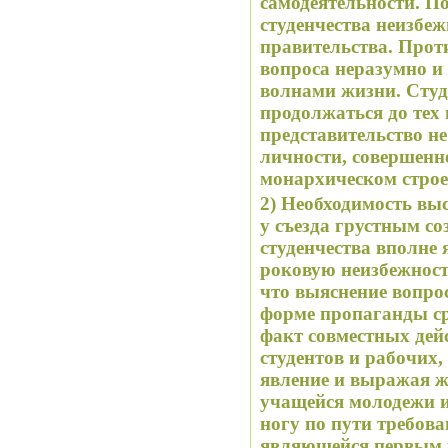
самодеятельности. П
студенчества неизбеж
правительства. Прот
вопроса неразумно и
волнами жизни. Студ
продолжаться до тех 
представительство не
личности, совершенн
монархическом строе
2) Необходимость вы
у съезда грустным со
студенчества вполне 
роковую неизбежност
что выяснение вопрос
форме пропаганды ср
факт совместных дейс
студентов и рабочих,
явление и выражая ж
учащейся молодежи и
ногу по пути требов
являющейся первым 