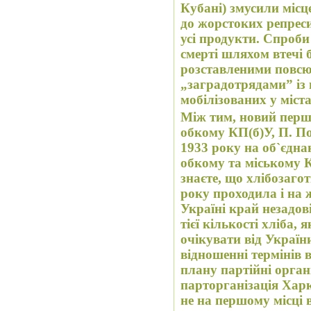
Кубані) змусили місце
до жорстоких репреси
усі продукти. Спроби
смерті шляхом втечі 
розставленими повсю
„заградотрядами” із
мобілізованих у міст
Між тим, новий перш
обкому КП(б)У, П. П
1933 року на об`єдн
обкому та міському К
знаєте, що хлібозаго
року проходила і на 
Україні край незадов
тієї кількості хліба,
очікувати від Україн
відношенні термінів 
плану партійні орган
парторганізація Харкі
не на першому місці 