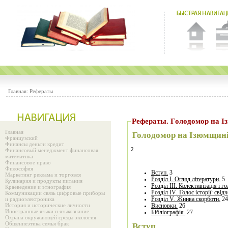
Главная:
Рефераты
Рефераты. Голодомор на І
Главная
Голодомор на Ізюмщин
Французский
Финансы деньги кредит
2
Финансовый менеджмент финансовая
математика
Финансовое право
Философия
Вступ.
3
Маркетинг реклама и торговля
Розділ І. Огляд літератури.
5
Кулинария и продукты питания
Розділ ІІІ. Колективізація і 
Краеведение и этнография
Розділ І
V
. Голос історії: сві
Коммуникации связь цифровые приборы
и радиоэлектроника
Розділ
V
.
Жнива скорботи.
24
История и исторические личности
Висновки.
26
Иностранные языки и языкознание
Бібліографія.
27
Охрана окружающей среды экология
Общениеэтика семья брак
Вступ