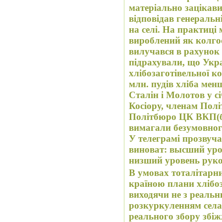
матеріально зацікави
відповідав генеральн
на селі. На практиці
вироблений як колгос
вилучався в рахунок 
підрахували, що Укр
хлібозаготівельної к
млн. пудів хліба мен
Сталін і Молотов у с
Косіору, членам Пол
Політбюро ЦК ВКП(б)
вимагали безумовног
У телеграмі прозвуч
виноват: высший уро
низший уровень руко
В умовах тоталітарни
країною плани хлібо
виходячи не з реаль
розкуркуленням села і
реального збору збіж