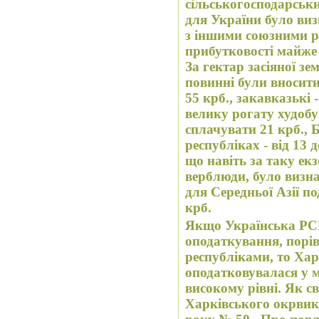
сільськогосподарськи
для України було виз
з іншими союзними р
прибутковості майже 
За гектар засіяної зе
повинні були вносити
55 крб., закавказькі -
велику рогату худобу
сплачувати 21 крб., Бі
республіках - від 13 
що навіть за таку ек
верблюди, було визна
для Середньої Азії по
крб.
Якщо Українська РС
оподаткування, порі
республіками, то Ха
оподатковувалася у 
високому рівні. Як с
Харківського окрвик