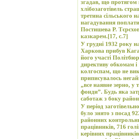
згадав, що протягом 
хлібозаготівель стр
третина сільського н
нагадування поплати
Постишева Р. Тєрєхов
казкарем.[17, c.7]
У грудні 1932 року 
Харкова прибув Кага
його участі Політбю
директиву обкомам і 
колгоспам, що не вик
приписувалось негайн
„все наявне зерно, у т
фонди”. Будь яка за
саботаж з боку район
У період заготівельно
було знято з посад 92
районних контрольних
працівників, 716 гол
керівних працівників