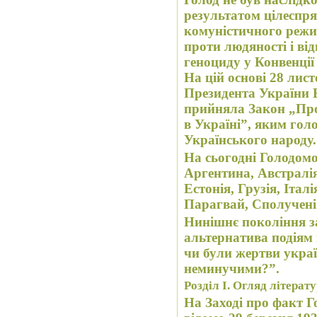
результатом цілеспр
комуністичного режим
проти людяності і ві
геноциду у Конвенції
На цій основі 28 лист
Президента України
прийняла Закон „Про
в Україні”, яким го
Українського народу.
На сьогодні Голодомо
Аргентина, Австралія
Естонія, Грузія, Італ
Парагвай, Сполучен
Нинішнє покоління з
альтернатива подіям в
чи були жертви укра
неминучими?”.
Розділ І. Огляд літерат
На Заході про факт 