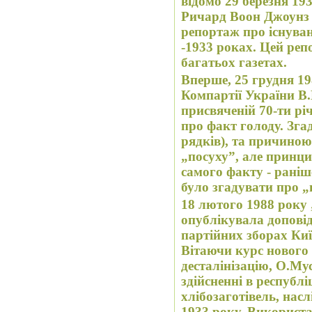
відомо 29 березня 19
Ричард Воон Дж
оунз
репортаж про існуван
-1933 роках. Цей ре
багатьох газетах.
Вперше, 25 грудня 1
Компартії України В
присвяченій 70-ти р
про факт голоду. Зга
рядків), та причино
„посуху”, але принц
самого факту - раніше
було згадувати про „
18 лютого 1988 року
опублікувала допові
партійних зборах Киї
Вітаючи курс нового
десталінізацію, О.Му
здійсненні в республі
хлібозаготівель, нас
1933 року. Використа