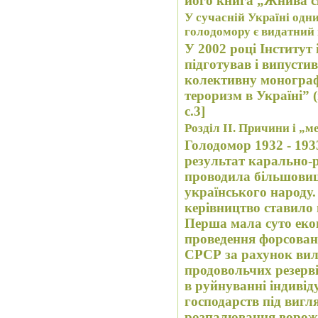
його книга „Жнива с
У сучасній Україні одн
голодомору є видатний
У 2002 році Інститут
підготував і випусти
колективну монограф
тероризм в Україні” (
c.3]
Розділ ІІ. Причини і „м
Голодомор 1932 - 193
результат карально-р
проводила більшовиц
українського народу.
керівництво ставило 
Перша мала суто еко
проведення форсовани
СРСР за рахунок вилу
продовольчих резерві
в руйнуванні індиві
господарств під виг
розпалювання ворожн