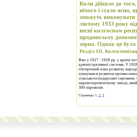
Коли дійшло до того
нічого і стало ясно,
зможуть виконувати 
лютому 1933 року від
весні колгоспам респ
продовольчу допомогу
зерна. Однак це була
Розділ ІІІ. Колективіза
Вже у 1927 - 1928 рр. у країні п
адміністративної системи. У 192
п'ятирічний план розвитку народн
планувався розвиток промисловос
сільськогосподарської сировини.
паровозоремонтному заводі, який
300 паровозів.
Страницы: 1,
2
,
3