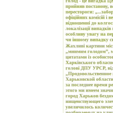
голод - це вигадка Ц
прийняв постанову, ве
перестороги: „...заб
офіційних комісій і в
відношенні до колгосп
локалізації випадків
особливу увагу на пе
чи іншому випадку си
Жахливі картини міс
„мнимим голодом”, 
цитатами із особисто
Харківського обласн
голові ДПУ УРСР, від
„Продовольственное
Харьковской области 
за последнее время р
этого ми имеем знач
город Харьков бездо
нищенствующего элем
увеличилось количе
подбираемых на улиц