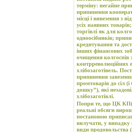
терміну: негайне при
припинення кооперати
місці і вивезення з 
усіх наявних товарів
торгівлі як для колго
одноосібників; припи
кредитування та дост
інших фінансових зоб
очищення колгоспів 
контрреволюційних ел
хлібозаготівель. По
припинення завезення
промтоварів до сіл (і
дошку”), які незадо
хлібозаготівлі.
Попри те, що ЦК КП(
реальні обсяги вирощ
постановою приписав
вилучати, у випадку п
види продовольства (