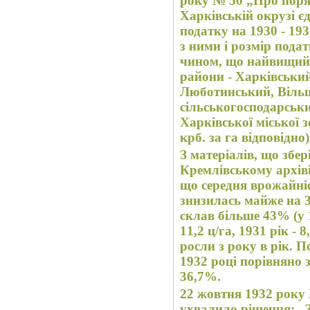
року № 50 „Про поря
Харківській окрузі є
податку на 1930 - 19
з ними і розмір пода
чином, що найвищий
райони - Харківськи
Люботинський, Вільш
сільськогосподарськ
Харківської міської з
крб. за га відповідно)
З матеріалів, що збе
Кремлівському архів
що середня врожайніс
знизилась майже на 
склав більше 43% (у 1
11,2 ц/га, 1931 рік - 
росли з року в рік. По
1932 році порівняно 
36,7%.
22 жовтня 1932 року
ухвалило рішення: „