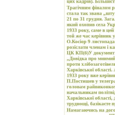
цих кадрів). Більшіст
Трагічним фіналом ро
стала так звана „шту
21 по 31 грудня. Зага
який охопив села Укра
1933 року, саме в це
той же час керівник 
О.Косіор 9 листопада
розіслати членам і 
ЦК КП(б)У документ
„Довідка про мнимий
проти хлібозаготівель
Харківської області. 
1933 року вже керівн
П.Постишев у телегр
головам райвиконком
начальникам політві
Харківської області, 
труднощі, базікаєте пр
Намагаючись на дого