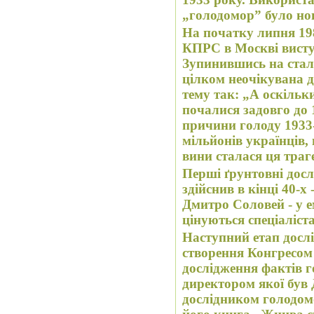
„голодомор” було но
На початку липня 19
КПРС в Москві висту
Зупинившись на сталі
цілком неочікувана 
тему так: „А оскільк
почалися задовго до 
причини голоду 1933
мільйонів українців, 
вини сталася ця траге
Перші ґрунтовні дос
здійснив в кінці 40-х 
Дмитро Соловей - у е
цінуються спеціаліст
Наступний етап дослі
створення Конгресом 
дослідження фактів г
директором якої був
дослідником голодомо