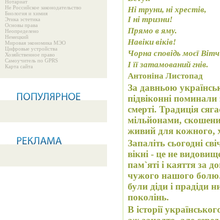
Нотариат
Не Российское законодательство
Ні труни, ні хрестів,
Биология и химия
І ні тризни!
Этика эстетика
Основы права
Прямо в яму.
Неопределено
Немецкий
Навіки віків!
Мировая экономика МЭО
Цифровые устройства
Чорна сповідь моєї Вітч
Хозяйственное право
Самоучитель по GPRS
І її затамований гнів.
Карта сайта
Антоніна Листопад
За давньою українсь
підвіконні поминали 
смерті. Традиція сягає
мільйонами, скошен
живий для кожного, х
Запаліть сьогодні сві
вікні - це не видовищ
пам`яті і каяття за д
чужого нашого болю.
були діди і прадіди 
поколінь.
В історії українсько