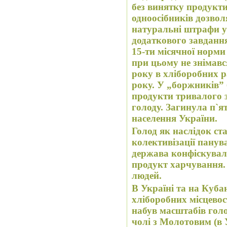
без винятку продукт
одноосібників дозвол
натуральні штрафи у
додаткового завдання
15-ти місячної норми
при цьому не знімавс
року в хліборобних р
року. У „боржників” 
продукти тривалого з
голоду. Загинула п`я
населення України.
Голод як наслідок ст
колективізації панува
держава конфіскувала
продукт харчування.
людей.
В Україні та на Кубан
хліборобних місцевос
набув масштабів
гол
чолі з Молотовим (в 