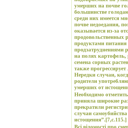
умерших на почве го
большинстве голодаю
среди них имеется м
почве недоедания, по
оказывается из-за от
продовольственных 
продуктами питания
продзатруднениями 
на полях картофель,
семена сорных растен
также прогрессирует 
Нередки случаи, ког
родители употребляю
умерших от истощени
Необходимо отметить
приняла широкие раз
прекратили регистр
случаи самоубийства
истощения”.[7,с.115.]
Всі відомості про сме