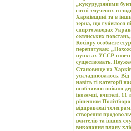
„кукурудзяними бунт
сотні змучених голод
Харківщині та в інши
зерна, що губилося п
спиртозаводах Укра
селянських повстань,
Косіору особисте сту
перепитував: „Похоже
пунктах УССР советс
существовать. Неужел
Становище на Харків
ускладнювалось. Від
навіть ті категорії н
особливою опікою дер
іноземці, вчителі. 11
рішенням Політбюро
відправлені телегра
створення продоволь
вчителів та інших сл
виконання плану хліб