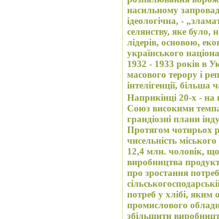
насильному запровадж
ідеологічна, - „зламати хребта” українському
селянству, яке було,
лідерів, основою, ек
українського націона
1932 - 1933 років в У
масового терору і ре
інтелігенції, більша 
Наприкінці 20-х - на
Союз високими темп
грандіозні плани інду
Протягом чотирьох р
чисельність міського
12,4 млн. чоловік, щ
виробництва продукт
про зростання потреб
сільськогосподарські
потреб у хлібі, яким
промислового обладн
збільшити виробництв