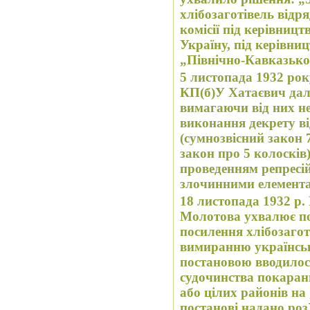
хлібозаготівель відр
комісії під керівниц
Україну, під керівни
„Північно-Кавказько
5 листопада 1932 ро
КП(б)У Хатаєвич дал
вимагаючи від них не
виконання декрету ві
(сумнозвісний закон 7/
закон про 5 колосків
проведенням репресій
злочинними елемента
18 листопада 1932 р.
Молотова ухвалює по
посилення хлібозагот
вимиранню українськ
постановою вводилося
судочинства покаранн
або цілих районів на
постанові надано роз