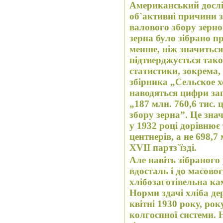
Американський дослі
об`активні причини 
валового збору зерн
зерна було зібрано п
менше, ніж значиться
підтверджується тако
статистики, зокрема,
збірника „Сельское х
наводяться цифри заг
„187 млн. 760,6 тис. 
збору зерна”. Це зна
у 1932 році дорівнює
центнерів, а не 698,7
XVII партз`їзді.
Але навіть зібраного 
вдосталь і до масово
хлібозаготівельна ка
Норми здачі хліба де
квітні 1930 року, ро
колгоспної системи.