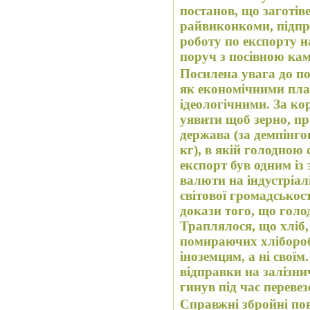
постанов, що заготіве
райвиконкоми, підпр
роботу по експорту 
поруч з посівною камп
Посилена увага до по
як економічними пла
ідеологічними. За ко
уявити щоб зерно, п
держава (за демпінгов
кг), в якій голодною
експорт був одним із
валюти на індустріалі
світової громадськост
докази того, що голоду в СРСР не було.
Траплялося, що хліб,
помираючих хліборобі
іноземцям, а ні свої
відправки на залізни
гинув під час перевез
Справжні збройні пов