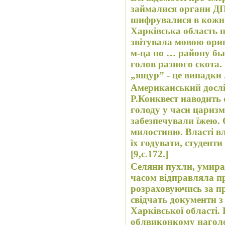
займалися органи ДП
шифрувалися в кожній
Харківська область п
звітувала мовою ори
м-ца по … району бы
голов разного скота.
„ящур” - це випадки 
Американський дослі
Р.Конквест наводить 
голоду у часи царизм
забезпечували їжею. 
милостиню. Власті в
їх годувати, студент
[9,с.172.]
Селяни пухли, умирал
часом відправляла пр
розраховуючись за пр
свідчать документи з
Харківської області.
облвиконкому наголош