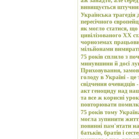
аж занадто, але сере
вивищується штучний
Українська трагедія 
пересічного європей
як могло статися, що 
цивілізованого ХХ ст.
чорноземах працьови
мільйонами вимирати 
75 років сплило з поч
минувшини й досі луна
Приховування, замов
голоду в Україні - це
свідчення очевидців 
акт геноциду над на
та все ж корисні уро
повторювати помилк
75 років тому Україн
могла зупинити житт
повинні пам`ятати на
батьків, братів і сес