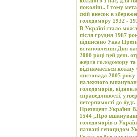
кожного з нас, для 
поколінь. І тому мет
свій внесок в збереже
голодомору 1932 - 19
В Україні стало мож
після грудня 1987 ро
підписано Указ През
встановлення Дня па
2000 році цей день о
жертв голодомору та 
відзначається кожну 
листопада 2005 року 
належного вшануванн
голодоморів, відновл
справедливості, утве
нетерпимості до будь
Президент України В
1544 „Про вшануванн
голодоморів в Україн
названі геноцидом Укр
Голод не був наслідк