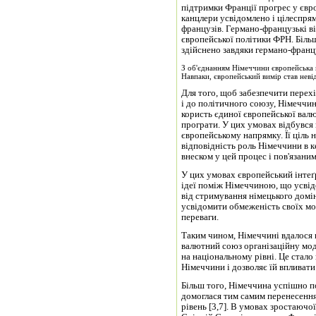
підтримки Франції прогрес у євр
канцлери усвідомлено і цілеспря
французів. Германо-французькі в
європейської політики ФРН. Біль
здійснено завдяки германо-францу
З об'єднанням Німеччини європейська п
Навпаки, європейський вимір став неві
Для того, щоб забезпечити перех
і до політичного союзу, Німечч
користь єдиної європейської валю
програти. У цих умовах відбувся
європейському напрямку. Її ціль 
відповідність роль Німеччини в 
внеском у цей процес і пов'язаним
У цих умовах європейський інтеґ
ідеї поміж Німеччиною, що усвід
від стримування німецького домін
усвідомити обмеженість своїх мо
переваги.
Таким чином, Німеччині вдалося 
валютний союз організаційну мод
на національному рівні. Це стал
Німеччини і дозволяє їй впливати
Більш того, Німеччина успішно п
домоглася тим самим перенесення
рівень [3,7]. В умовах зростаючо