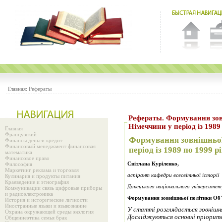
Главная:
Рефераты
Рефераты. Формування зов
Німеччини у період із 1989
Главная
Французский
Формування зовнішньої
Финансы деньги кредит
Финансовый менеджмент финансовая
період із 1989 по 1999 р
математика
Финансовое право
Світлана Куріленко,
Философия
Маркетинг реклама и торговля
аспірант кафедри всесвітньої історії
Кулинария и продукты питания
Краеведение и этнография
Донецького національного університет
Коммуникации связь цифровые приборы
и радиоэлектроника
Формування зовнішньої політики Об'єд
История и исторические личности
Иностранные языки и языкознание
У статті розглядається зовнішня
Охрана окружающей среды экология
Досліджуються основні пріорите
Общениеэтика семья брак