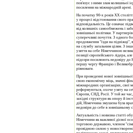
пов'язує з ними злам колишньої іє
посилення на міжнародній арені.
На початку 90-х років ХХ століт
у процесі відстоювання свого пр
відповідальність. Це означає під
від колишніх самообмежень і заб
зовнішньої політики. У партнері
суперечливі почуття. З одного б
продовження "їзди на підніжці", 
на службу загальним цілям. З ін
узяття на себе Німеччиною велики
позиції європейського лідера, але
підозри посилюють недовіру до Н
першу чергу Францію і Великобр
рівноваги.
При проведенні нової зовнішньої
свою економічну міць, значні фін
міжнародних організаціях, свої 
реформуються, охоче узяту на себ
Європи, СНД, Росії. У той же час,
західні структури як опору й інс
дій, Німеччина змушена була вра
недовіри до себе в зовнішньому св
Актуальність і новизна статті об
Німеччини як важливої дієвої осо
торговою державою, членом "сім
провідною силою у новостворено