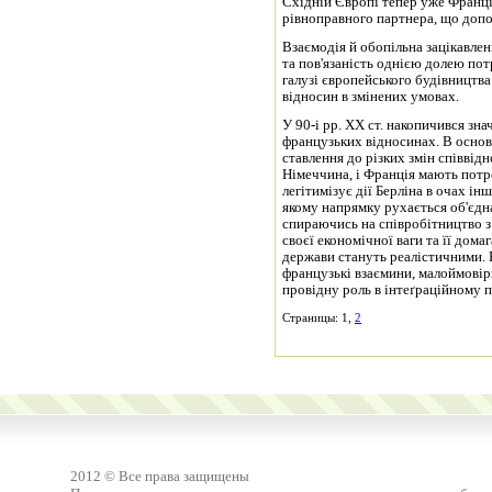
Східній Європі тепер уже Франці
рівноправного партнера, що доп
Взаємодія й обопільна зацікавлен
та пов'язаність однією долею пот
галузі європейського будівництва
відносин в змінених умовах.
У 90-і рр. ХХ ст. накопичився зн
французьких відносинах. В основ
ставлення до різких змін співвід
Німеччина, і Франція мають потр
легітимізує дії Берліна в очах ін
якому напрямку рухається об'єдн
спираючись на співробітництво 
своєї економічної ваги та її дома
держави стануть реалістичними. Р
французькі взаємини, малоймовір
провідну роль в інтеґраційному пр
Страницы: 1,
2
2012 © Все права защищены