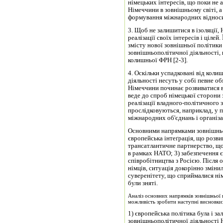
німецьких інтересів, що поки не 
Німеччини в зовнішньому світі, 
формування міжнародних віднос
3. Щоб не залишитися в ізоляції,
реалізації своїх інтересів і цілей
змісту нової зовнішньої політик
зовнішньополітичної діяльності,
колишньої ФРН [2-3].
4. Оскільки успадковані від кол
діяльності несуть у собі певне о
Німеччини починає розвиватися 
веде до спроб німецької сторони
реалізації владного-політичного з
прослідковуються, наприклад, у 
міжнародних об'єднань і організ
Основними напрямками зовнішньої
європейська інтеґрація, що розви
трансатлантичне партнерство, що
в рамках НАТО; 3) забезпечення 
співробітництва з Росією. Після
німців, ситуація докорінно зміни
суверенітету, що сприймалися нім
були зняті.
Аналіз основних напрямків зовнішньої 
можливість зробити наступні висновки
1) європейська політика була і 
зовнішньополітичної діяльності Н