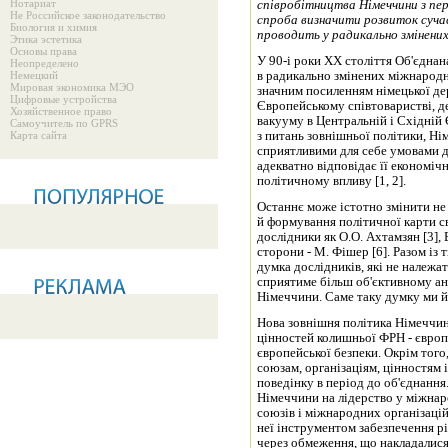
Нотариат
співробітництва Німеччини з пе
Не Российское законодательство
спроба визначити розвиток суча
Биология и химия
проводить у радикально змінени
Этика эстетика
Основы права
У 90-і роки ХХ століття Об'єдна
Неопределено
Немецкий
в радикально змінених міжнародн
Мировая экономика МЭО
значним посиленням німецької де
Цифровые устройства
Європейському співтоваристві, д
Хозяйственное право
вакууму в Центральній і Східній 
Самоучитель по GPRS
Карта сайта
з питань зовнішньої політики, Н
сприятливими для себе умовами д
адекватно відповідає її економі
політичному впливу [1, 2].
Останнє може істотно змінити не 
й формування політичної карти св
дослідники як О.О. Ахтамзян [3], 
сторони - М. Фішер [6]. Разом із
думка дослідників, які не належат
сприятиме більш об'єктивному ан
Німеччини. Саме таку думку ми й 
Нова зовнішня політика Німеччини
цінностей колишньої ФРН - європе
європейської безпеки. Окрім того
союзам, організаціям, цінностям 
поведінку в період до об'єднання
Німеччини на лідерство у міжнар
союзів і міжнародних організацій
неї інструментом забезпечення р
через обмеження, що накладалися