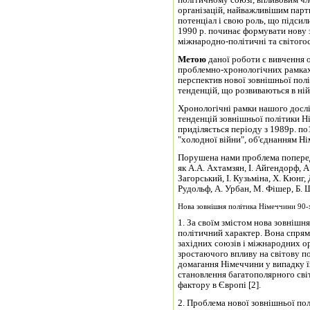
політичному союзі, впливовим ч
організацій, найважливішим па
потенціал і свою роль, що підсили
1990 р. починає формувати нову 
міжнародно-політичні та світого
Метою
даної роботи є вивчення 
проблемно-хронологічних рамках,
перспектив нової зовнішньої полі
тенденцій, що розвиваються в ній
Хронологічні рамки нашого дослі
тенденцій зовнішньої політики Н
приділяється періоду з 1989р. по
"холодної війни", об'єднанням Н
Порушена нами проблема попередн
як А.А. Ахтамзян, І. Айгендорф, А.
Загорський, І. Кузьміна, Х. Кюнг,
Рудольф, А. Урбан, М. Фішер, Б. 
Нова зовнішня політика Німеччини 90-х
1. За своїм змістом нова зовнішн
політичний характер. Вона спрям
західних союзів і міжнародних ор
зростаючого впливу на світову п
домагання Німеччини у випадку їх
становлення багатополярного сві
фактору в Європі [2].
2. Проблема нової зовнішньої пол