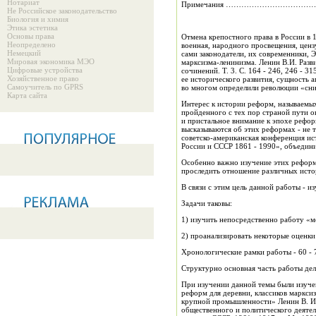
Нотариат
Примечания ……………………………
Не Российское законодательство
Биология и химия
Этика эстетика
Основы права
Отмена крепостного права в России в 1
Неопределено
военная, народного просвещения, ценз
Немецкий
сами законодатели, их современники, Э
Мировая экономика МЭО
марксизма-ленинизма. Ленин В.И. Разв
Цифровые устройства
сочинений. Т. 3. С. 164 - 246, 246 - 
Хозяйственное право
ее исторического развития, сущность 
Самоучитель по GPRS
во многом определили революции «сниз
Карта сайта
Интерес к истории реформ, называемых
пройденного с тех пор страной пути 
и пристальное внимание к эпохе рефор
высказываются об этих реформах - не т
советско-американская конференция ист
России и СССР 1861 - 1990», объедини
Особенно важно изучение этих реформ 
проследить отношение различных исто
В связи с этим цель данной работы - и
Задачи таковы:
1) изучить непосредственно работу «м
2) проанализировать некоторые оценки
Хронологические рамки работы - 60 - 7
Структурно основная часть работы дел
При изучении данной темы были изучен
реформ для деревни, классиков марксиз
крупной промышленности» Ленин В. И. Указ. соч. С. 164 - 246, 246 - 315. - хотя сейч
общественного и политического деятел