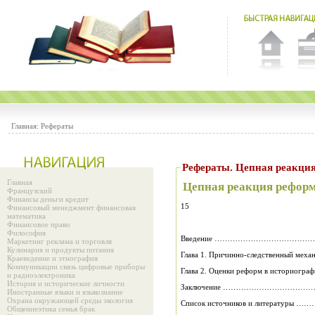
Главная:
Рефераты
Рефераты. Цепная реакция 
Главная
Цепная реакция реформ 
Французский
Финансы деньги кредит
15
Финансовый менеджмент финансовая
математика
Финансовое право
Философия
Введение ………………………………
Маркетинг реклама и торговля
Кулинария и продукты питания
Глава 1. Причинно-следственный 
Краеведение и этнография
Коммуникации связь цифровые приборы
Глава 2. Оценки реформ в историог
и радиоэлектроника
История и исторические личности
Заключение ………………………………
Иностранные языки и языкознание
Охрана окружающей среды экология
Список источников и литератур
Общениеэтика семья брак