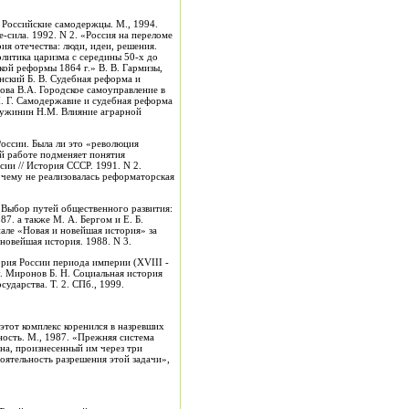
// Российские самодержцы. М., 1994.
-сила. 1992. N 2. «Россия на переломе
ия отечества: люди, идеи, решения.
олитика царизма с середины 50-х до
кой реформы 1864 г.» В. В. Гармизы,
дова В.А. Городское самоуправление в
России. Была ли это «революция
той работе подменяет понятия
ии // История СССР. 1991. N 2.
Почему не реализовалась реформаторская
«Выбор путей общественного развития:
Е. Б.
але «Новая и новейшая история» за
 новейшая история. 1988. N 3.
у. Миронов Б. Н. Социальная история
ударства. Т. 2. СПб., 1999.
этот комплекс коренился в назревших
 «Прежняя система
ина, произнесенный им через три
тоятельность разрешения этой задачи»,