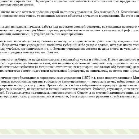
репостное право пало. Переворот в социально-экономических отношениях был предрешен. Т
зличных сферах жизни.
рянства не мог остаться прежним строй местного управления. Как замечал В. О. Ключевск
 призвание всех теперь уравненных классов общества к участию в управлении. На этом о
них дел исподволь началась работа над проектом земской реформы, возложенная на нового
лютина, созданная при Министерстве, разработала основные положения земской реформы, п
ионными комиссиями, и учреждались они одновременно.
лассы местного общества призывались совокупно содействовать правительству в ведении мес
. Ведомства этих учреждений: хозяйство губерний либо уезда с делами, которые имели тес
е, учебные, гигиенические и т. п. Земские учреждения состоят из двух слоев: из уездных 
ание и уездная земская управа. Там же.
ловного, выборного представительства в масштабах уезда и губернии. И хотя дворянство и
лютно подавляющим большинством, тем не менее крестьянство впервые получило место во в
яйственными заботами (о медицине, статистике, ветеринарии, начальном образовании); де
ких комитетов в пору подготовки крестьянской реформы, не занималось, не имело оно и реа
огичные преобразования в городском самоуправлении (1870 г.), тоже подготовленные в Ми
ь новые всесословные органы городского самоуправления -- городские думы, избираемые на
 органы -- городские управы. Право избирать и быть избранным в городскую думу имели 
родских налогов, не исключая и мелких налогоплательщиков. Рабочие, служащие, интеллиг
елей. Городская дума подчинялась непосредственно Сенату, а не местной администрации, од
в городского самоуправления, как и земского, была ограничена рамками хозяйственных во