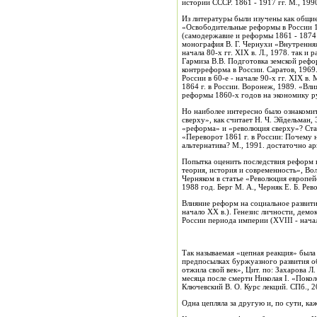
истории СССР. 1861 - 1917 гг. М., 1
Из литературы были изучены как общие 
«Освободительные реформы в России 186
(самодержавие и реформы 1861 - 1874 г
монография В. Г. Чернухи «Внутренняя 
начала 80-х гг. XIX в. Л., 1978. так 
Гармиза В.В. Подготовка земской реформы 1864 г. М., 1957. «Судебная реформа и контрреформа в Росси
контрреформа в России. Саратов, 1969.
России в 60-е - начале 90-х гг. XIX в. М., 1984. «Самодержавие и судебная реформа 1864 г. в России» М. Г. Коротких, Коротких М. Г. С
1864 г. в России. Воронеж, 1989. «Влияние аграрной реформы 1860-х годов на экономику русской деревни» Н. М. Дружинина Дружинин Н.М. Влияние аграрной
реформы 1860-х годов на экономику рус
Но наиболее интересно было ознакомит
сверху», как считает Н. Ч. Эйдельман, 
«реформа» и «революция сверху»? Стат
«Переворот 1861 г. в России: Почему н
альтернатива? М., 1991. достаточно а
Попытка оценить последствия реформ в
теория, история и современность», Волобуев В.
Черняком в статье «Революция европей
1988 год. Берг М. А., Черняк Е. Б. Ре
Влияние реформ на социальное развитие российского общ
начало XX в.). Генезис личности, дем
России периода империи (XVIII - начал
Так называемая «цепная реакция» была
предпосылках буржуазного развития общест
отжила свой век», Цит. по: Захарова Л
месяца после смерти Николая I. «Покол
Ключевский В. О. Курс лекций. СПб., 
Одна цепляла за другую и, по сути, 