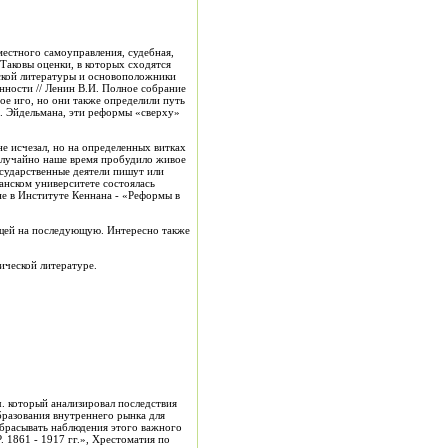
 местного самоуправления, судебная,
Таковы оценки, в которых сходятся
усской литературы и основоположники
нности // Ленин В.И. Полное собрание
ное иго, но они также определили путь
Ч. Эйдельмана, эти реформы «сверху»
е исчезал, но на определенных витках
случайно наше время пробудило живое
осударственные деятели пишут или
ванском университете состоялась
не в Институте Кеннана - «Реформы в
ущей на последующую. Интересно также
рической литературе.
ч. который анализировал последствия
образования внутреннего рынка для
 1861 - 1917 гг.», Хрестоматия по