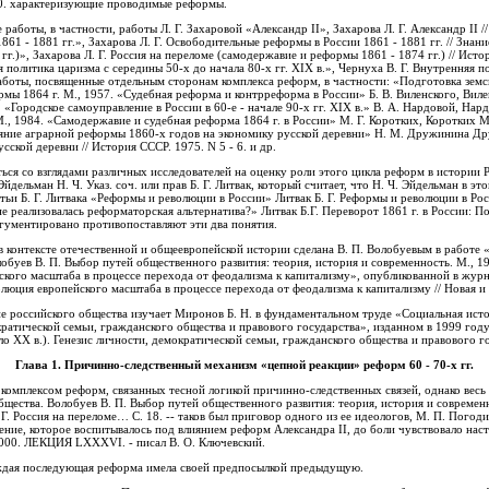
990. характеризующие проводимые реформы.
работы, в частности, работы Л. Г. Захаровой «Александр II», Захарова Л. Г. Александр II 
1 - 1881 гг.», Захарова Л. Г. Освободительные реформы в России 1861 - 1881 гг. // Знание
г.)», Захарова Л. Г. Россия на переломе (самодержавие и реформы 1861 - 1874 гг.) // Истор
политика царизма с середины 50-х до начала 80-х гг. XIX в.», Чернуха В. Г. Внутренняя п
и работы, посвященные отдельным сторонам комплекса реформ, в частности: «Подготовка земс
и» Б. В. Виленского, Виленский Б. В. Судебная реформа и
 «Городское самоуправление в России в 60-е - начале 90-х гг. XIX в.» В. А. Нардовой, Нар
амодержавие и судебная реформа
ской деревни // История СССР. 1975. N 5 - 6. и др.
ься со взглядами различных исследователей на оценку роли этого цикла реформ в истории 
Эйдельман Н. Ч. Указ. соч. или прав Б. Г. Литвак, который считает, что Н. Ч. Эйдельман в э
ьи Б. Г. Литвака «Реформы и революции в России» Литвак Б. Г. Реформы и революции в Росс
е реализовалась реформаторская альтернатива?» Литвак Б.Г. Переворот 1861 г. в России: 
ргументировано противопоставляют эти два понятия.
 контексте отечественной и общеевропейской истории сделана В. П. Волобуевым в работе 
 П. Выбор путей общественного развития: теория, история и современность. М., 1987. а также М. А. Бергом и 
ского масштаба в процессе перехода от феодализма к капитализму», опубликованной в журн
волюция европейского масштаба в процессе перехода от феодализма к капитализму // Новая и
ества изучает Миронов Б. Н. в фундаментальном труде «Социальная история России периода империи (XVIII -
ократической семьи, гражданского общества и правового государства», изданном в 1999 год
о XX в.). Генезис личности, демократической семьи, гражданского общества и правового гос
Глава 1.
Причинно-следственный м
еханизм
«цепной реакции» реформ 60 - 70-х гг.
 комплексом реформ, связанных тесной логикой причинно-следственных связей, однако весь 
ва. Волобуев В. П. Выбор путей общественного развития: теория, история и современность. М., 1987.
. Г. Россия на переломе… С. 18. -- таков был приговор одного из ее идеологов, М. П. Погод
ение, которое воспитывалось под влиянием реформ Александра II, до боли чувствовало нас
2000. ЛЕКЦИЯ LXXXVI. - писал В. О. Ключевский.
каждая последующая реформа имела своей предпосылкой предыдущую.