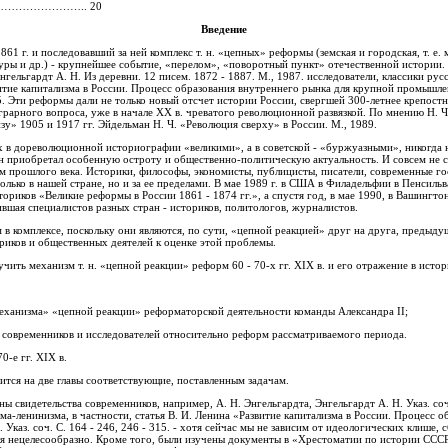
…………………….. 20
Введение
861 г. и последовавший за ней комплекс т. н. «цепных» реформы (земская и городская, т. е.
уры и др.) - крупнейшее событие, «перелом», «поворотный пункт» отечественной истории. 
нгельгардт А. Н. Из деревни. 12 писем. 1872 - 1887. М., 1987. исследователи, классики р
итие капитализма в России. Процесс образования внутреннего рынка для крупной промышле
315. Эти реформы дали не только новый отсчет истории России, свергшей 300-летнее крепост
аграрного вопроса, уже в начале XX в. чреватого революционной развязкой. По мнению Н. 
у» 1905 и 1917 гг. Эйдельман Н. Ч. «Революция сверху» в России. М., 1989.
 в дореволюционной историографии «великими», а в советской - «буржуазными», никогда н
он приобретал особенную остроту и общественно-политическую актуальность. И совсем не 
м прошлого века. Историки, философы, экономисты, публицисты, писатели, современные г
олько в нашей стране, но и за ее пределами. В мае 1989 г. в США в Филадельфии в Пенсиль
ориков «Великие реформы в России 1861 - 1874 гг.», а спустя год, в мае 1990, в Вашингто
вшая специалистов разных стран - историков, политологов, журналистов.
в комплексе, поскольку они являются, по сути, «цепной реакцией» друг на друга, предыд
риков и общественных деятелей к оценке этой проблемы.
зучить механизм т. н. «цепной реакции» реформ 60 - 70-х гг. XIX в. и его отражение в исто
еханизма» «цепной реакции» реформаторской деятельности команды Александра II;
 современников и исследователей относительно реформ рассматриваемого периода.
0-е гг. XIX в.
ится на две главы соответствующие, поставленным задачам.
ы свидетельства современников, например, А. Н. Энгельгардта, Энгельгардт А. Н. Указ. со
ма-ленинизма, в частности, статья В. И. Ленина «Развитие капитализма в России. Процесс 
ас мы не зависим от идеологических клише, сбрасывать наблюдения этого важного
я нецелесообразно. Кроме того, были изучены документы в «Хрестоматии по истории СССР.