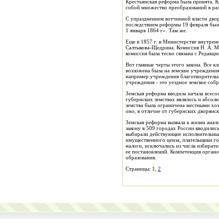
Крестьянская реформа была принята. К
собой множество преобразований в ра
С упразднением вотчинной власти дво
последствием реформы 19 февраля было
1 января 1864 г». Там же.
Еще в 1857 г. в Министерстве внутрен
Салтыкова-Щедрина. Комиссия Н. А. Ми
комиссия была тесно связана с Редакц
Вот главные черты этого закона. Все к
возложена была на земские учреждения
например учреждения благотворительны
учреждения - это уездное земское собр
Земская реформа вводила начала всесос
губернских земствах являлось и абсо
земства была ограничена местными хоз
оно, в отличие от губернских дворянс
Земская реформа вызвала к жизни анал
закону в 509 городах России вводилис
выбирали действующие исполнительные
имущественного ценза, плательщики го
налоги, исключались из числа избират
ее постановлений. Компетенция органо
образования.
Страницы: 1,
2