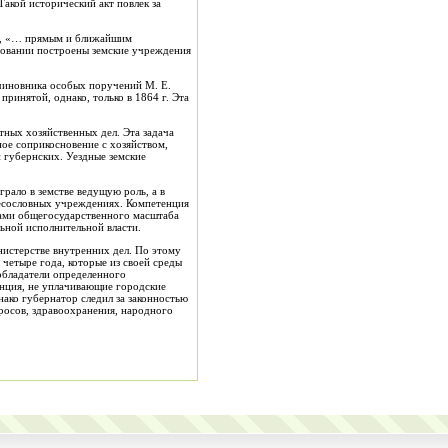
акой исторический акт повлек за
ий, «… прямым и ближайшим
сновании построены земские учреждения
 чиновника особых поручений М. Е.
ринятой, однако, только в 1864 г. Эта
тных хозяйственных дел. Эта задача
ное соприкосновение с хозяйством,
и губернских. Уездные земские
грало в земстве ведущую роль, а в
сесословных учреждениях. Компетенция
лами общегосударственного масштаба
льной исполнительной власти.
нистерстве внутренних дел. По этому
 четыре года, которые из своей среды
обладатели определенного
енция, не уплачивающие городские
нако губернатор следил за законностью
просов, здравоохранения, народного