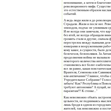
непонимание, а затем и благогов
революционного мифа. Существен
это естественным образом наслаи
событий.
А ведь люди жили и до революции
Страдали. Жили и после нее. Рев
эпизодом, подчас не уловимым ср
И не всегда они замечали, что ка
без ятей, не всегда обращали вни
громить стали и другие, сначала ф
перестрелок между пьяными дезе
юнкерами и вооруженными рабочи
кому какое, в сущности, было дел
белочехов, белополяков. За Анта
продолжения войны не вызывало 
некоторого количества интеллиге
становились все более озабочены 
все ли равно, какая повстанческая
Врангеля, Семенова или Савинков
или англичанин? Главное, чтобы 
Учредительное Собрание? Голосо
забыть! Как? Республика в Пово
требуют автономии? А пущай, не 
паразитам!!! К стенке..."
Как невозможно объять застроен
цельности, не поднимаясь мыслен
лишь бродя в одном из городских
жителей, так невозможно и пости