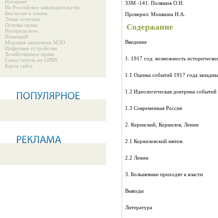
Нотариат
ЗЗМ -141: Поляшов О.Н.
Не Российское законодательство
Биология и химия
Проверил: Мошкина Н.А.
Этика эстетика
Основы права
Содержание
Неопределено
Немецкий
Введение
Мировая экономика МЭО
Цифровые устройства
Хозяйственное право
1. 1917 год: возможность историческо
Самоучитель по GPRS
Карта сайта
1.1 Оценка событий 1917 года западн
1.2 Идеологическая доктрина событий
1.3 Современная Россия
2. Керенский, Корнилов, Ленин
2.1 Корниловский мятеж
2.2 Ленин
3. Большевики приходят к власти
Выводы
Литература