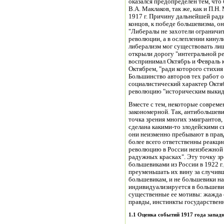
оказался предопределен тем, что
В.А. Маклаков, так же, как и П.
1917 г. Причину дальнейшей рад
концов, к победе большевизма, о
"Либералы не захотели ограничит
революции, а в ослеплении кинул
либерализм мог существовать лиш
открыли дорогу "интегральной ре
воспринимал Октябрь и Февраль 
Октябрем, "ради которого стихи
Большинство авторов тех работ 
социалистический характер Октя
революцию "историческим выки
Вместе с тем, некоторые соврем
закономерной. Так, антибольшеви
точка зрения многих эмигрантов,
сделана какими-то злодейскими с
они неизменно пребывают в правд
более всего ответственны реакци
революцию в России неизбежной и
радужных красках". Эту точку зр
большевиками из России в 1922 г
преуменьшать их вину за случив
большевикам, и не большевики н
индивидуализируется в большеви
существенные ее мотивы: жажда 
правды, инстинкты государственн
1.1 Оценка событий 1917 года запа