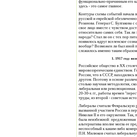
функционально-причинным его ка
здесь - это самое главное.
Контуры схемы событий начала в
русской и еврейской обезличенно
Розанова. Генерал С. Булгакова с
свое лицо вместе с чувством дос
относительно самих себя. Так ли 
народа? Стал ли он с тех пор пит
появилось вдруг вселенское созн
вообще? Возможен ли был иной п
сложилось именно таким образом,
1. 1917 год: во
Российское общество в XX столе
мировоззренческим единством. Г
России, что в СССР, находились 
другом. Поэтому в основе различ
столько научная методология, ск
либеральная или революционная. 
20-30-х гг., работы времен "пер
труды, из второй - советская ист
Либералы считали Февральскую 
вызванной участием России в пе
Николая II и его окружения. Так
была неизбежной: предложенная 
альтернатива вполне могла ее пре
неспособный к каким-либо комп
П.Н. Милюков считал либеральну