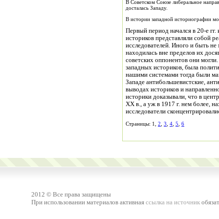
В Советском Союзе либеральное направл
досталась Западу.
В истории западной историографии мо
Первый период начался в 20-е гг.
историков представляли собой ре
исследователей. Иного и быть не 
находилась вне пределов их дося
советских оппонентов они могли
западных историков, была полит
нашими системами тогда были м
Западе антибольшевистские, анти
выводах историков и направленно
историки доказывали, что в цент
ХХ в., а уж в 1917 г. нем более,
исследователи сконцентрировалис
Страницы: 1,
2
,
3
,
4
,
5
,
6
2012 © Все права защищены
При использовании материалов активная
ссылка на источник
обязат