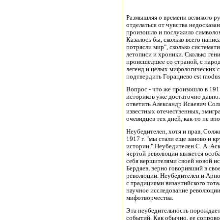
Размышляя о времени великого ру
отделаться от чувства недосказан
произошло и послужило символом 
Казалось бы, сколько всего напис
потрясли мир", сколько системат
летописи и хроники. Сколько ген
происшедшее со страной, с народ
легенд и целых мифологических с
подтвердить Горациево est modus 
Вопрос - что же произошло в 1917
историков уже достаточно давно.
ответить Александр Исаевич Сол
известных отечественных, эмигр
очевидцев тех дней, как-то не вп
Неубедителен, хотя и прав, Солж
1917 г. "мы стали еще заново и 
истории." Неубедителен С. А. Ас
чертой революции является особ
себя вершителями своей новой и
Бердяев, верно говоривший в сво
революции. Неубедителен и Арно
с традициями византийского тота
научное исследование революции
мифотворчества.
Эта неубедительность порождае
событий. Как обычно, ее сопрово