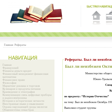
Главная:
Рефераты
Рефераты. Был ли неизбеж
Главная
Был ли неизбежен Октя
Французский
Финансы деньги кредит
Министерство общего
Финансовый менеджмент финансовая
математика
Южно-Уральски
Финансовое право
Философия
Спец
Маркетинг реклама и торговля
Кулинария и продукты питания
К
Краеведение и этнография
Коммуникации связь цифровые приборы
по предмету: “История Отечества”
и радиоэлектроника
История и исторические личности
на тему: Был ли неизбежен Октябрь 1
Иностранные языки и языкознание
Охрана окружающей среды экология
Выполнил студент группы
Общениеэтика семья брак