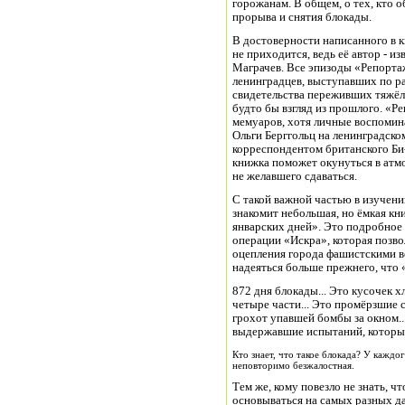
горожанам. В общем, о тех, кто 
прорыва и снятия блокады.
В достоверности написанного в к
не приходится, ведь её автор - 
Маграчев. Все эпизоды «Репортаж
ленинградцев, выступавших по ра
свидетельства переживших тяжёл
будто бы взгляд из прошлого. «Р
мемуаров, хотя личные воспомин
Ольги Берггольц на ленинградско
корреспондентом британского Би-
книжка поможет окунуться в атмо
не желавшего сдаваться.
С такой важной частью в изучен
знакомит небольшая, но ёмкая кн
январских дней». Это подробное
операции «Искра», которая позво
оцепления города фашистскими во
надеяться больше прежнего, что «
872 дня блокады... Это кусочек х
четыре части... Это промёрзшие с
грохот упавшей бомбы за окном...
выдержавшие испытаний, которых 
Кто знает, что такое блокада? У каждо
неповторимо безжалостная.
Тем же, кому повезло не знать, чт
основываться на самых разных д