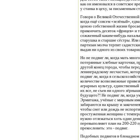
как он именовался в советское вр
у станка в цеху, за письменным 
Говоря о Великой Отечественной
когда ещё совсем «зелёный», едв
ценою собственной жизни бросает
прикончить десяток «фрицев» и т
сожженный каким-нибудь нахальн
старушка и старшие сёстры. Или к
партизан молча терпит садистски
выдав ни одного из своих товарищ
Но не подвиг ли, когда мать мног
потерянные хлебные карточки, пр
другой конец города, чтобы пер
ленинградскому несчастью, котор
подвиг ли, когда в сельскохозяй
количестве всевозможные привез
аграрных культур, единственный
их все, не съев ни одного зёрныш
будущего?! Не подвиг ли, когда
Эрмитажа, учёные с мировым име
забираются на крышу и закочене
чтобы снег или дождь не испорти
простуженная женщина с температ
нужно отлежаться хоть один день 
перевыполняет план на 200-220 п
прекословить: это - подвиг.
Подобных подвигов в блокадном 