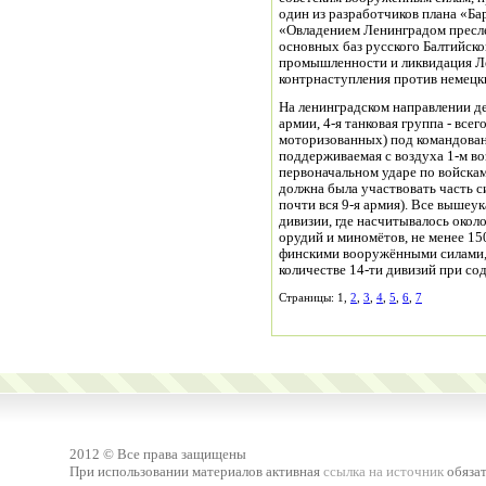
один из разработчиков плана «Б
«Овладением Ленинградом пресле
основных баз русского Балтийско
промышленности и ликвидация Ле
контрнаступления против немецк
На ленинградском направлении де
армии, 4-я танковая группа - всег
моторизованных) под командован
поддерживаемая с воздуха 1-м во
первоначальном ударе по войска
должна была участвовать часть с
почти вся 9-я армия). Все вышеу
дивизии, где насчитывалось около
орудий и миномётов, не менее 15
финскими вооружёнными силами,
количестве 14-ти дивизий при со
Страницы: 1,
2
,
3
,
4
,
5
,
6
,
7
2012 © Все права защищены
При использовании материалов активная
ссылка на источник
обязат