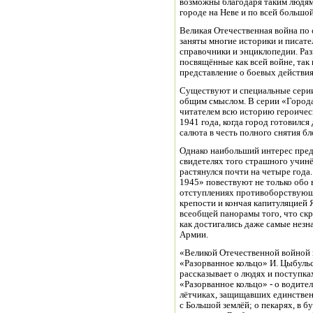
возможны благодаря таким людям 
городе на Неве и по всей большой
Великая Отечественная война по 
заняты многие историки и писат
справочники и энциклопедии. Ра
посвящённые как всей войне, так
представление о боевых действия
Существуют и специальные сери
общим смыслом. В серии «Города
читателем всю историю героическ
1941 года, когда город готовился
салюта в честь полного снятия б
Однако наибольший интерес пред
свидетелях того страшного учин
растянулся почти на четыре года
1945» повествуют не только обо 
отступлениях противоборствующи
крепости и кончая капитуляцией 
всеобщей панорамы того, что ск
как достигались даже самые незн
Армии.
«Великой Отечественной войной в
«Разорванное кольцо» И. Цыбульск
рассказывает о людях и поступка
«Разорванное кольцо» - о водите
лётчиках, защищавших единстве
с Большой землёй; о пекарях, в