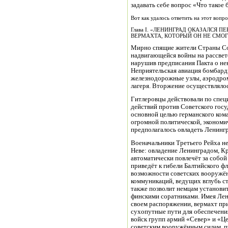
задавать себе вопрос «Что такое 
Вот как удалось ответить на этот вопро
Глава I. «ЛЕНИНГРАД ОКАЗАЛСЯ 
ВЕРМАХТА, КОТОРЫЙ ОН НЕ СМОГ
Мирно спящие жители Страны Со
надвигающейся войны на рассвете
нарушив предписания Пакта о нен
Неприятельская авиация бомбард
железнодорожные узлы, аэродром
лагеря. Вторжение осуществляло
Гитлеровцы действовали по спец
действий против Советского госу
основной целью германского кома
огромной политической, экономич
предполагалось овладеть Ленинг
Военачальники Третьего Рейха не
Неве: овладение Ленинградом, 
автоматически повлечёт за собо
приведёт к гибели Балтийского ф
возможности советских вооружён
коммуникаций, ведущих вглубь ст
также позволит немцам установи
финскими соратниками. Имея Лен
своем распоряжении, вермахт при
сухопутные пути для обеспечени
войск групп армий «Север» и «Це
советским вооружённым силам, п