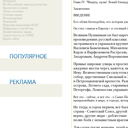
Нотариат
Глава IV. "Вперёд, орлы! Ломай блокаду
Не Российское законодательство
Биология и химия
Заключение
Этика эстетика
Основы права
ВВЕДЕНИЕ
Неопределено
Немецкий
Его облик бесподобен, его история ун
Мировая экономика МЭО
Цифровые устройства
Он стал «окном в Европу» и столицей 
Хозяйственное право
Великим Пушкиным он был наречё
Самоучитель по GPRS
Карта сайта
произведениях русской классики
застраивался и украшался крупн
Василием Баженовым, Михаилом 
Карло и Варфоломеем Растрелли,
Захаровым, Андреем Воронихины
Прямые широкие улицы и проспе
ажурные мосты через, кажется, н
Неву. Величественным силуэтом 
собор, царственные Смольный и 
и Петропавловской крепости. Раз
острова, Летнего сада, старинны
Петергофа, Ломоносова укрывают 
Всё это - сейчас, и всё это - о Санкт
прекраснейших в мире, и городе, кот
Но тогда, в сорок первом, всё бы
страна - Советский Союз, другой 
верно, другие люди - доблестны
полях боёв с ненавистным врагом
Для сотен тысяч женщин, детей и