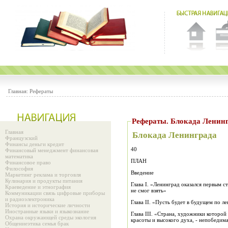
Главная:
Рефераты
Рефераты. Блокада Ленин
Главная
Блокада Ленинграда
Французский
Финансы деньги кредит
40
Финансовый менеджмент финансовая
математика
ПЛАН
Финансовое право
Философия
Введение
Маркетинг реклама и торговля
Кулинария и продукты питания
Глава I. «Ленинград оказался первым с
Краеведение и этнография
не смог взять»
Коммуникации связь цифровые приборы
и радиоэлектроника
Глава II. «Пусть будет в будущем по л
История и исторические личности
Иностранные языки и языкознание
Глава III. «Страна, художники которо
Охрана окружающей среды экология
красоты и высокого духа, - непобедима
Общениеэтика семья брак