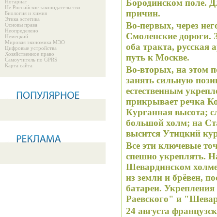
Бородинском поле. Д
Нотариат
Не Российское законодательство
причин.
Биология и химия
Этика эстетика
Во-первых, через нег
Основы права
Неопределено
Смоленские дороги. З
Немецкий
Мировая экономика МЭО
оба тракта, русская
Цифровые устройства
Хозяйственное право
путь к Москве.
Самоучитель по GPRS
Карта сайта
Во-вторых, на этом 
занять сильную пози
естественным укрепл
прикрывает речка Ко
Курганная высота; сл
большой холм; на Ст
высится Утицкий кур
Все эти ключевые то
спешно укреплять. Н
Шевардинском холме
из земли и брёвен, 
батареи. Укрепления
Раевского" и "Шевар
24 августа французс