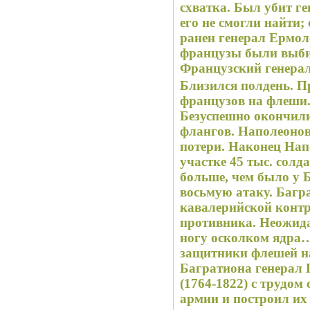
схватка. Был убит ге
его не смогли найти
ранен генерал Ермол
французы были выбит
Французский генерал
Близился полдень. 
французов на флеши.
Безуспешно окончили
флангов. Наполеонов
потери. Наконец Нап
участке 45 тыс. солда
больше, чем было у Б
восьмую атаку. Багр
кавалерийской конт
противника. Неожида
ногу осколком ядра
защитники флешей н
Багратиона генерал
(1764-1822) с трудом
армии и построил их 