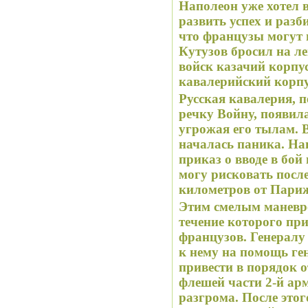
Наполеон уже хотел 
развить успех и разб
что французы могут 
Кутузов бросил на л
войск казачий корпу
кавалерийский корпу
Русская кавалерия, п
речку Войну, появил
угрожая его тылам. 
началась паника. На
приказ о вводе в бой
могу рисковать посл
километров от Париж
Этим смелым маневро
течение которого пр
французов. Генерал
к нему на помощь ге
привести в порядок 
флешей части 2-й ар
разгрома. После это