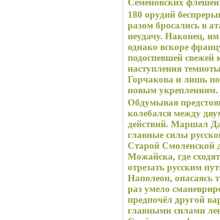
Семёновских флешей
180 орудий беспрерыв
разом бросались в ат
неудачу. Наконец, им
однако вскоре фран
подоспевшей свежей 
наступления темноты
Горчакова и лишь по
новым укреплениям.
Обдумывая предстоя
колебался между дву
действий. Маршал Да
главные силы русско
Старой Смоленской д
Можайска, где сходят
отрезать русским пут
Наполеон, опасаясь т
раз умело сманеврир
предпочёл другой ва
главными силами лев