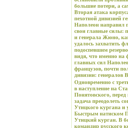
большие потери, а с
Вторая атака корпус
пехотной дивизией ге
Наполеон направил 
свои главные силы: 
и генерала Жюно, к
удалось захватить ф
подоспевшим резерво
видя, что именно на
главных сил Наполео
французов, почти по
дивизии: генералов 
Одновременно с трет
в наступление на Ст
Понятовского, перед
задача преодолеть со
Утицкого кургана и 
Быстрым натиском П
Утицкий курган. В б
командир русского к