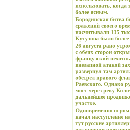
использовать, когда
более ясным.
Бородинская битва 
сражений своего вре
насчитывали 135 тыс.
Кутузова было более 
26 августа рано утр
с обеих сторон откр
французский пехотны
внезапной атакой за
развернул там артил
обстрел правого флан
Раевского. Однако р
мост через реку Кол
дальнейшее продвиже
участке.
Одновременно огром
начал наступление н
тут русские артилле
остановили противни