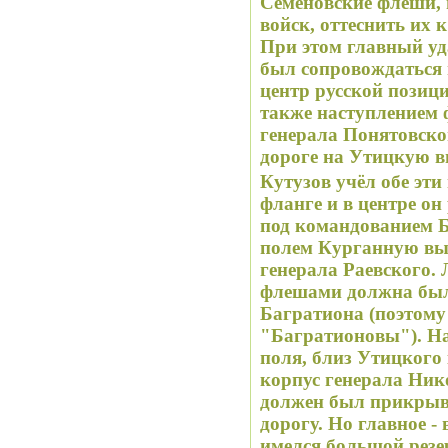
Семёновские флеши, 
войск, оттеснить их 
При этом главный у
был сопровождаться
центр русской позици
также наступлением 
генерала Понятовско
дороге на Утицкую в
Кутузов учёл обе эт
фланге и в центре он
под командованием 
полем Курганную выс
генерала Раевского.
флешами должна был
Багратиона (поэтом
"Багратионовы"). На
поля, близ Утицкого
корпус генерала Ник
должен был прикры
дорогу. Но главное -
имелся большой резе