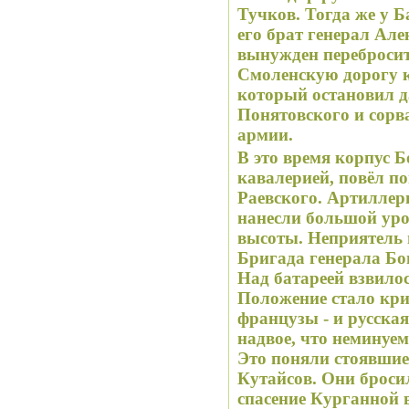
Тучков. Тогда же у 
его брат генерал Ал
вынужден перебросит
Смоленскую дорогу к
который остановил 
Понятовского и сорв
армии.
В это время корпус 
кавалерией, повёл п
Раевского. Артилле
нанесли большой ур
высоты. Неприятель 
Бригада генерала Бо
Над батареей взвило
Положение стало кри
французы - и русска
надвое, что неминуем
Это поняли стоявшие
Кутайсов. Они броси
спасение Курганной 