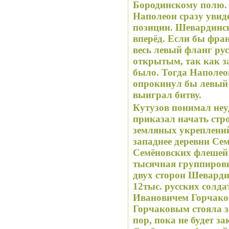
Бородинскому полю.
Наполеон сразу увид
позиции. Шевардинск
вперёд. Если бы фран
весь левый фланг ру
открытым, так как з
было. Тогда Наполе
опрокинул бы левый 
выиграл битву.
Кутузов понимал неу
приказал начать стр
земляных укреплени
западнее деревни Се
Семёновских флешей 
тысячная группировк
двух сторон Шеварди
12тыс. русских солда
Ивановичем Горчаков
Горчаковым стояла з
пор, пока не будет з