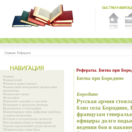
Главная:
Рефераты
Рефераты. Битва при Боро
Главная
Битва при Бородино
Французский
Финансы деньги кредит
Финансовый менеджмент финансовая
математика
Бородино
Финансовое право
Философия
Русская армия стояла
Маркетинг реклама и торговля
Кулинария и продукты питания
близ села Бородино,
Краеведение и этнография
Коммуникации связь цифровые приборы
французам генераль
и радиоэлектроника
История и исторические личности
офицеры долго подыс
Иностранные языки и языкознание
Охрана окружающей среды экология
ведения боя и након
Общениеэтика семья брак