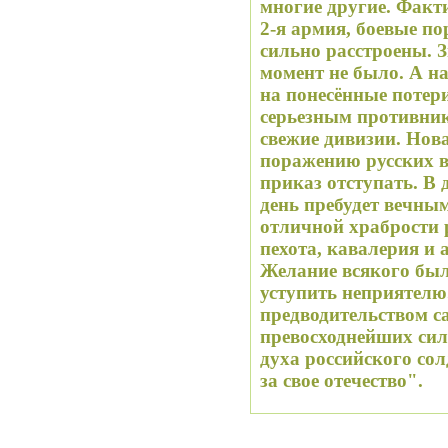
многие другие. Факт
2-я армия, боевые п
сильно расстроены. З
момент не было. А н
на понесённые потер
серьезным противник
свежие дивизии. Нов
поражению русских в
приказ отступать. В 
день пребудет вечны
отличной храбрости р
пехота, кавалерия и 
Желание всякого было
уступить неприятелю
предводительством с
превосходнейших сил
духа российского со
за свое отечество".