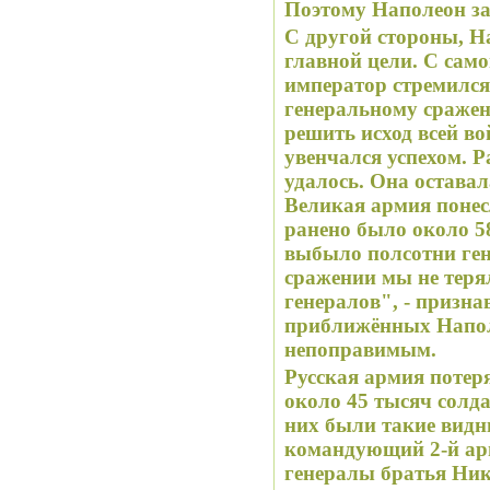
Поэтому Наполеон за
С другой стороны, На
главной цели. С сам
император стремилс
генеральному сражен
решить исход всей в
увенчался успехом. 
удалось. Она оставал
Великая армия понес
ранено было около 58
выбыло полсотни ген
сражении мы не теря
генералов", - призна
приближённых Напол
непоправимым.
Русская армия поте
около 45 тысяч солда
них были такие видн
командующий 2-й ар
генералы братья Ни