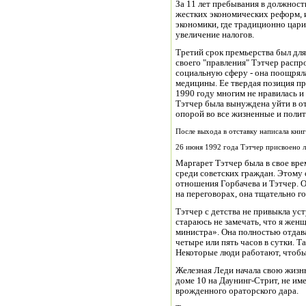
За 11 лет пребывания в должност
жестких экономических реформ, 
экономики, где традиционно цари
увеличение налогов.
Третий срок премьерства был дл
своего "правления" Тэтчер расп
социальную сферу - она поощряла
медицины. Ее твердая позиция п
1990 году многим не нравилась и
Тэтчер была вынуждена уйти в от
опорой во все жизненные и полит
После выхода в отставку написала кни
26 июня 1992 года Тэтчер присвоено л
Маргарет Тэтчер была в свое вр
среди советских граждан. Этому
отношения Горбачева и Тэтчер. О
на переговорах, она тщательно го
Тэтчер с детства не привыкла ус
стараюсь не замечать, что я женщ
министра». Она полностью отдава
четыре или пять часов в сутки. Та
Некоторые люди работают, чтобы 
Железная Леди начала свою жизнь
доме 10 на Даунинг-Стрит, не им
врожденного ораторского дара.