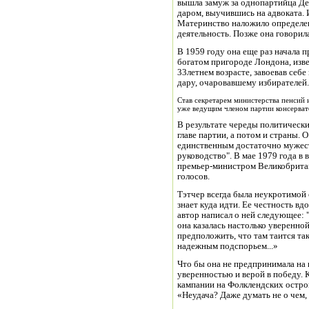
вышла замуж за однопартийца Ден
даром, выучившись на адвоката. И
Материнство наложило определе
деятельность. Позже она говорил
В 1959 году она еще раз начала 
богатом пригороде Лондона, изве
33летнем возрасте, завоевав себе
дару, очаровавшему избирателей.
Став секретарем министерства пенсий 
уже ведущим членом партии консервато
В результате череды политически
главе партии, а потом и страны. О
единственным достаточно мужес
руководство". В мае 1979 года в 
премьер-министром Великобритан
голосов.
Тэтчер всегда была неукротимой 
знает куда идти. Ее честность в
автор написал о ней следующее: 
она казалась настолько уверенной
предположить, что там таится та
надежным подспорьем...»
Что бы она не предпринимала на 
уверенностью и верой в победу. 
кампании на Фолклендских остров
«Неудача? Даже думать не о чем,