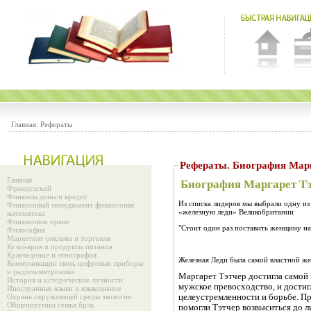
Главная:
Рефераты
Рефераты. Биография Марг
Главная
Биография Маргарет Т
Французский
Финансы деньги кредит
Из списка лидеров мы выбрали одну и
Финансовый менеджмент финансовая
«железную леди» Великобритании
математика
Финансовое право
"Стоит один раз поставить женщину на
Философия
Маркетинг реклама и торговля
Кулинария и продукты питания
Краеведение и этнография
Железная Леди была самой властной же
Коммуникации связь цифровые приборы
и радиоэлектроника
Маргарет Тэтчер достигла самой
История и исторические личности
мужское превосходство, и достиг
Иностранные языки и языкознание
Охрана окружающей среды экология
целеустремленности и борьбе. П
Общениеэтика семья брак
помогли Тэтчер возвыситься до л