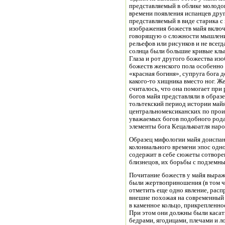
представляемый в облике молодо
времени появления испанцев дру
представляемый в виде старика с
изображения божеств майя включ
говорящую о сложности мышления
рельефов или рисунков и не всег
солнца были большие кривые клык
Глаза и рот другого божества из
божеств женского пола особенно 
«красная богиня», супруга бога д
какого-то хищника вместо ног. 
считалось, что она помогает при 
богов майя представляли в образе
тольтекский период истории май
центральномексиканских по про
уважаемых богов подобного рода 
элементы бога Кецалькоатля наро
Образец мифологии майя доиспан
колониального времени эпос одн
содержит в себе сюжеты сотворе
близнецов, их борьбы с подземны
Почитание божеств у майя выраж
были жертвоприношения (в том чи
отметить еще одно явление, распр
внешне похожая на современный 
в каменное кольцо, прикрепленное
При этом они должны были касать
бедрами, ягодицами, плечами и л