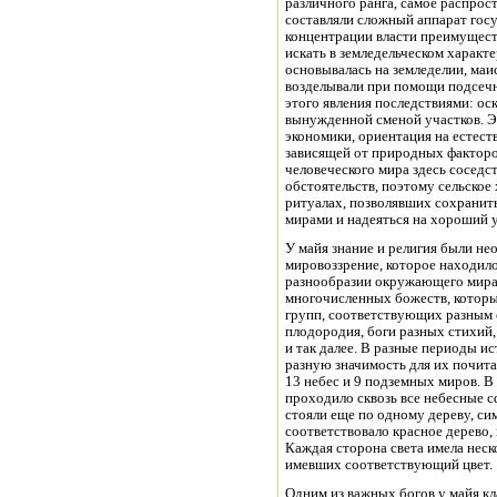
различного ранга, самое распрос
составляли сложный аппарат гос
концентрации власти преимуществ
искать в земледельческом характ
основывалась на земледелии, маи
возделывали при помощи подсечн
этого явления последствиями: о
вынужденной сменой участков. Э
экономики, ориентация на естест
зависящей от природных фактор
человеческого мира здесь соседс
обстоятельств, поэтому сельское
ритуалах, позволявших сохранит
мирами и надеяться на хороший 
У майя знание и религия были не
мировоззрение, которое находило
разнообразии окружающего мира
многочисленных божеств, которы
групп, соответствующих разным 
плодородия, боги разных стихий,
и так далее. В разные периоды ис
разную значимость для их почита
13 небес и 9 подземных миров. В
проходило сквозь все небесные с
стояли еще по одному дереву, си
соответствовало красное дерево, ю
Каждая сторона света имела неско
имевших соответствующий цвет.
Одним из важных богов у майя кл