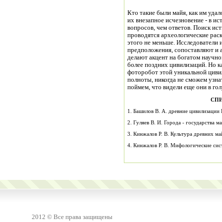
Кто такие были майя, как им удал
их внезапное исчезновение - в и
вопросов, чем ответов. Поиск ис
проводятся археологические раск
этого не меньше. Исследователи 
предположения, сопоставляют и 
делают акцент на богатом научно
более поздних цивилизаций. Но к
фоторобот этой уникальной цивил
полноты, никогда не сможем узна
поймем, что видели еще они в гол
СПИ
1. Башилов В. А. древние цивилизации 
2. Гуляев В. И. Города - государства ма
3. Кинжалов Р. В. Культура древних ма
4. Кинжалов Р. В. Мифологические си
2012 © Все права защищены