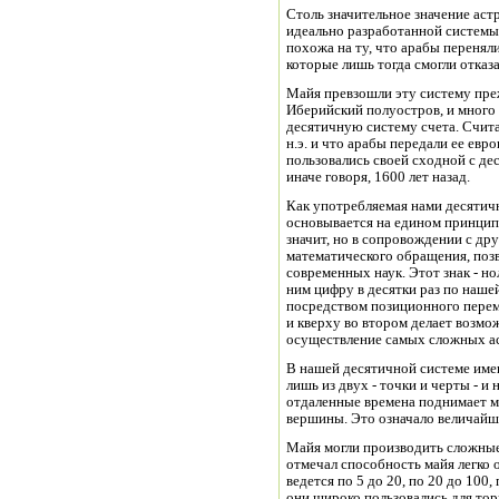
Столь значительное значение аст
идеально разработанной системы 
похожа на ту, что арабы перенял
которые лишь тогда смогли отказ
Майя превзошли эту систему пре
Иберийский полуостров, и много 
десятичную систему счета. Считае
н.э. и что арабы передали ее евр
пользовались своей сходной с деся
иначе говоря, 1600 лет назад.
Как употребляемая нами десятичн
основывается на едином принципе
значит, но в сопровождении с др
математического обращения, поз
современных наук. Этот знак - н
ним цифру в десятки раз по нашей
посредством позиционного перем
и кверху во втором делает возм
осуществление самых сложных а
В нашей десятичной системе имею
лишь из двух - точки и черты - и 
отдаленные времена поднимает м
вершины. Это означало величайш
Майя могли производить сложны
отмечал способность майя легко
ведется по 5 до 20, по 20 до 100,
они широко пользовались для торг