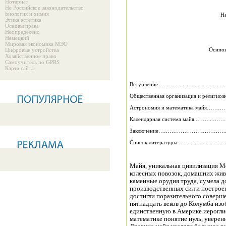
Нотариат
Не Российское законодательство
Биология и химия
Н
Этика эстетика
Основы права
Неопределено
Немецкий
Мировая экономика МЭО
Осипов
Цифровые устройства
Хозяйственное право
Самоучитель по GPRS
Карта сайта
Вступление……………………………
Общественная организация и религиозные
Астрономия и математика м
Календарная система майя.
Заключение……………………………
Список литературы……………
Майя, уникальная цивилизация Ме
колесных повозок, домашних живо
каменные орудия труда, сумела д
производственных сил и построе
достигли поразительного соверше
пятнадцать веков до Колумба изо
единственную в Америке иерогли
математике понятие нуль, уверен