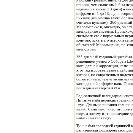
и цолкин - религиозный, из 260 д
старого, чем солнечный, был пер
недельного цикла (13 дней) и мес
цифрами от 1 до 13, а дни второ
циклами дни месяца также обозна
считался нулевым) . 260-дневный
Месоамерике и, очевидно, был те
календарные системы. Происхожд
связывали его с нормальным пери
конечно, искать его истоки в се
обитателей Месоамерики, т.е. сч
календарем.
365-дневный годичный цикл был ус
решениями ученого Собора в Шо
календарной корреляции, названн
этот год в соответствие с дейст
которая, по современным подсчета
более точным, чем летосчисление
календарной реформе папы Григор
последней четверти XVI в.
Год солнечной календарной систе
На языке майя периоды времени на
- тун. Для выравнивания солнечн
майеб, буквально: «неблагоприят
год», и потому в эти последние д
навлечь на себя беду.
Тун не был последней единицей в
раз начинали формироваться циклы