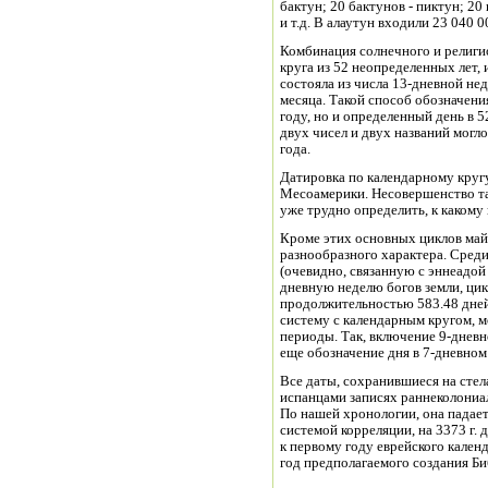
бактун; 20 бактунов - пиктун; 20
и т.д. В алаутун входили 23 040 0
Комбинация солнечного и религио
круга из 52 неопределенных лет, 
состояла из числа 13-дневной нед
месяца. Такой способ обозначени
году, но и определенный день в 5
двух чисел и двух названий могл
года.
Датировка по календарному круг
Месоамерики. Несовершенство та
уже трудно определить, к какому
Кроме этих основных циклов майя
разнообразного характера. Сред
(очевидно, связанную с эннеадой б
дневную неделю богов земли, цик
продолжительностью 583.48 дней
систему с календарным кругом, 
периоды. Так, включение 9-дневно
еще обозначение дня в 7-дневном 
Все даты, сохранившиеся на стел
испанцами записях раннеколониа
По нашей хронологии, она падает н
системой корреляции, на 3373 г. 
к первому году еврейского календ
год предполагаемого создания Би