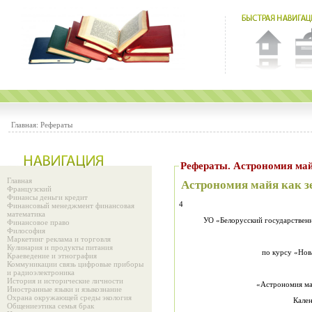
Главная:
Рефераты
Рефераты. Астрономия май
Главная
Астрономия майя как з
Французский
Финансы деньги кредит
4
Финансовый менеджмент финансовая
математика
УО «Белорусский государствен
Финансовое право
Философия
Маркетинг реклама и торговля
Кулинария и продукты питания
по курсу «Нов
Краеведение и этнография
Коммуникации связь цифровые приборы
и радиоэлектроника
История и исторические личности
«Астрономия май
Иностранные языки и языкознание
Охрана окружающей среды экология
Кален
Общениеэтика семья брак