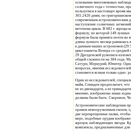
основании многовековых наблюд
солнечного года с точностью, п
пользуемся в настоящее время мы
365.2420 дням; по григорианском
современным астрономическим да
наступление солнечных затмений
метонова цикла. В 682 г. жрецы-
формулу, по которой 149 лунных 
формула была принята почти во в
длина лунного месяца равнялась в
к данным наших астрономов (29.5
цикл планеты Венера со средней 
29 Дрезденской рукописи изложе
общей сложности на 384 года. М
Сатурн, Меркурий, Юпитер. Однак
вопросах, мнения исследователей
становится ясным только одно: р
Один из исследователей, специа
майя, Спинден предполагает, что 
не из двенадцати, а из тринадцат
мнению, изображены знаки зодиак
должны были быть: Скорпион, Че
Астрономические наблюдения пр
храмов невооруженным глазом; 
две перекрещенные палки, чтобы
мере, подобные орудия изображен
жрецов, наблюдающих звезды. Кр
комплексы, предназначенные для