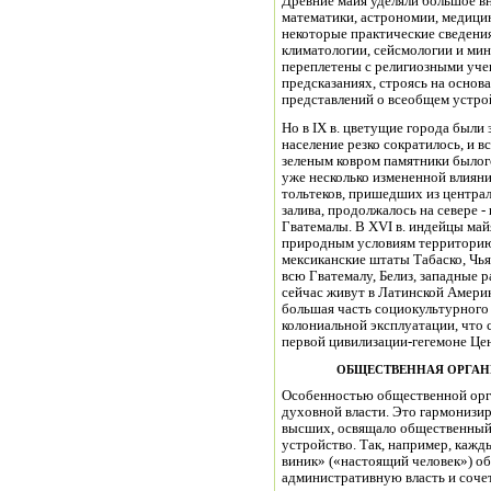
Древние майя уделяли большое в
математики, астрономии, медицин
некоторые практические сведения
климатологии, сейсмологии и мин
переплетены с религиозными уче
предсказаниях, строясь на основ
представлений о всеобщем устрой
Но в IX в. цветущие города были
население резко сократилось, и 
зеленым ковром памятники былого
уже несколько измененной влияни
тольтеков, пришедших из центра
залива, продолжалось на севере - 
Гватемалы. В XVI в. индейцы ма
природным условиям территорию
мексиканские штаты Табаско, Чья
всю Гватемалу, Белиз, западные 
сейчас живут в Латинской Америк
большая часть социокультурного 
колониальной эксплуатации, что 
первой цивилизации-гегемоне Це
ОБЩЕСТВЕННАЯ ОРГАН
Особенностью общественной орга
духовной власти. Это гармонизи
высших, освящало общественный 
устройство. Так, например, кажды
виник» («настоящий человек») о
административную власть и соче