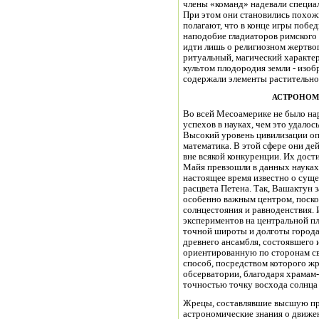
члены «команд» надевали специа
При этом они становились похож
полагают, что в конце игры побе
наподобие гладиаторов римского 
идти лишь о религиозном жертво
ритуальный, магический характер
культом плодородия земли - изоб
содержали элементы растительно
АСТРОНОМ
Во всей Месоамерике не было на
успехов в науках, чем это удало
Высокий уровень цивилизации оп
математика. В этой сфере они де
вне всякой конкуренции. Их дост
Майя превзошли в данных науках
настоящее время известно о сущ
расцвета Петена. Так, Вашактун 
особенно важным центром, поско
солнцестояния и равноденствия. 
экспериментов на центральной п
точной широты и долготы города,
древнего ансамбля, состоявшего
ориентированную по сторонам св
способ, посредством которого 
обсерватории, благодаря храмам
точностью точку восхода солнца
Жрецы, составлявшие высшую пр
астрономические знания о движен