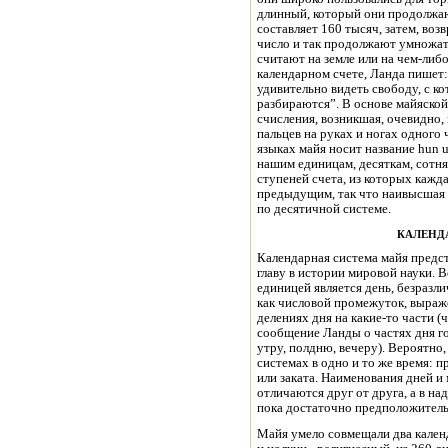
длинный, который они продолжают
составляет 160 тысяч, затем, воз
число и так продолжают умножать
считают на земле или на чем-либо
календарном счете, Ланда пишет:
удивительно видеть свободу, с ко
разбираются”. В основе майяско
счисления, возникшая, очевидно,
пальцев на руках и ногах одного
языках майя носит название hun u
нашим единицам, десяткам, сотня
ступеней счета, из которых кажд
предыдущим, так что наивысшая и
по десятичной системе.
КАЛЕНД
Календарная система майя предс
главу в истории мировой науки. 
единицей является день, безразли
как числовой промежуток, выраж
делениях дня на какие-то части (
сообщение Ланды о частях дня г
утру, полдню, вечеру). Вероятно,
системах в одно и то же время: 
или заката. Наименования дней и
отличаются друг от друга, а в н
пока достаточно предположитель
Майя умело совмещали два календ