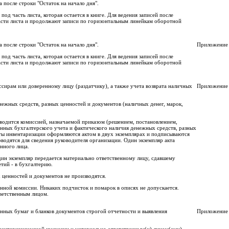
 после строки "Остаток на начало дня".
од часть листа, которая остается в книге. Для ведения записей после
сти листа и продолжают записи по гори­зонтальным линейкам оборотной
 после строки "Остаток на начало дня".
Приложение
од часть листа, которая остается в книге. Для ведения записей после
сти листа и продолжают записи по гори­зонтальным линейкам оборотной
ссирам или доверенному лицу (раздатчику), а также учета возврата наличных
Приложение
нежных средств, разных ценностей и документов (наличных денег, марок,
одится комиссией, назна­чаемой приказом (решением, постановлением,
нных бухгалтерского учета и фактиче­ского наличия денежных средств, разных
таты инвентаризации оформляются актом в двух экземплярах и подписываются
оводятся для сведения руководителя организа­ции. Один экземпляр акта
н­ного лица.
Один экземпляр передается материально ответственному лицу, сдавшему
тий - в бухгалтерию.
 ценностей и документов не производятся.
нной комиссии. Никаких подчисток и помарок в описях не допускается.
ветственным лицом.
енных бумаг и бланков до­кументов строгой отчетности и выявления
Приложение