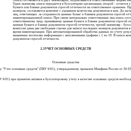
Опись составляется в двух экземплярах, подписывается ответственными лицами и
Один экзем­пляр описи передается в бухгалтерию организации, второй - остается 
бумаги или бланки документов строгой отчетности на ответственное хранение. 
номером, составляется комплект с указанием количества документов в нем. До нач
лиц, отвечающих .за со­хранность ценных бумаг и бланков документов строгой отче
инвентаризационной описи. При смене материально ответственных лиц опись со­ста
ответственному лицу, принявшему ценные бумаги и бланки документов строгой от
ценные бумаги и бланки документов строгой отчетности; третий экземпляр - бухг
комиссии даны две свободные строки для запи­си последних номеров документов в
время инвентаризации. При автоматизированной обработке данных по учету рез
машинных носителях инфор­мации с заполненными графами с 1 по 10. В описи ко­м
документов строгой отчетности.
2.3УЧЕТ ОСНОВНЫХ СРЕДСТВ
Основные средства
"Учет основных средств" (ПБУ 6/01), утвержденному приказом Минфина России от 30.03.
/01) при принятии активов к бухгалтерскому учету в качестве основных средств необхо