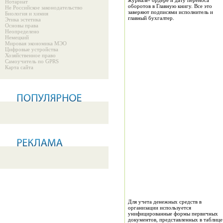
журнале- ордере и дату переноса
Нотариат
оборотов в Главную книгу. Все это
Не Российское законодательство
заверяют подписями исполнитель и
Биология и химия
главный бухгалтер.
Этика эстетика
Основы права
Неопределено
Немецкий
Мировая экономика МЭО
Цифровые устройства
Хозяйственное право
Самоучитель по GPRS
Карта сайта
Для учета денежных средств в
организации используется
унифицированные формы первичных
документов, представленных в таблице