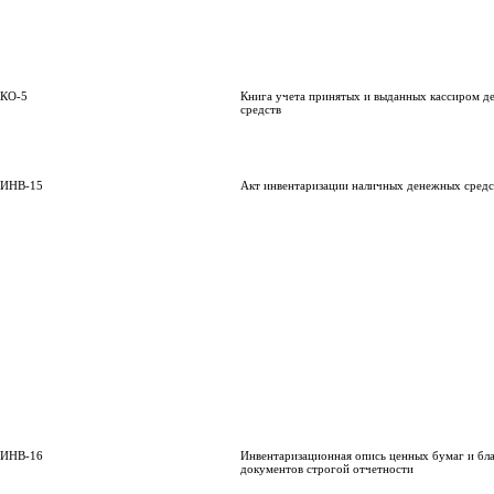
КО-5
Книга учета принятых и выданных кассиром 
средств
ИНВ-15
Акт инвентаризации наличных денежных средс
ИНВ-16
Инвентаризационная опись ценных бумаг и бл
документов строгой отчетности