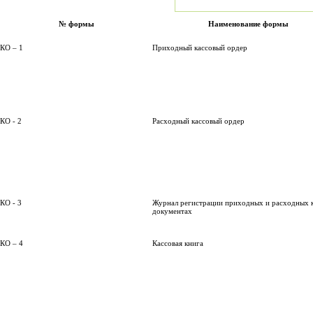
№ формы
Наименование формы
КО – 1
Приходный кассовый ордер
КО - 2
Расходный кассовый ордер
КО - 3
Журнал регистрации приходных и расходных 
документах
КО – 4
Кассовая книга