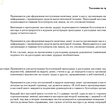
Указания по 
Применяется для оформления поступления наличных денег в кассу организации ка
информации с применением средств вычислительной техники. Приходный кассовый
подписывается главным бухгалтером или лицом, на это уполномоченным.
Квитанция к приходному кассовому ордеру подписывается главным бухгалтером и
кассира и регистрируется в журнале регистрации приходных и расходных кассовы
ордер остается в кассе.
Применяется для оформления выдачи наличных денег из кассы организации как в 
информации с применением средств вычислительной техники. Выписывается в одн
организации и главным бухгалтером или лицом, на это уполномоченным, регистр
В тех случаях, когда на прилагаемых к расходным ордерам документах (заявлениях
подпись его на расходных кассовых ордерах необязательна.
кассовых
Применяется для регистрации бухгалтерией приходных и расходных кассовых ор
ведомостей, заявлений на выдачу денег, счетов и др. до передачи в кассу органи
платежных) ведомостях на оплату труда и других, приравненных к ней платежей, 
Применяется для учета поступлений и выдачи наличных денег организации в касс
печатью на последней странице, где делается запись «В этой книге пронумеров
в кассовой книге заверяется подписями руководителя и главного бухгалтера орган
Каждый лист кассовой книги состоит из 2-х равных частей: одна из них (с горизон
горизонтальных линеек) заполняется кассиром как второй экземпляр с лицевой и
ручкой. пер вые и вторые экземпляры листов нумеруются одинако­выми номерами. 
листов должны быть отрывными, они служат отчетом кассира и до конца опе­раций