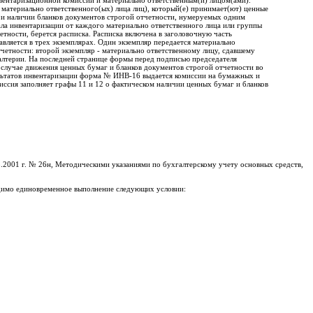
нвентаризационной комиссии и материально ответственным(и) лицом(ами).
у материально ответственного(ых) лица лиц), который(е) принимает(ют) ценные
При наличии бланков документов строгой отчетности, нумеруемых одним
ала инвентаризации от каждого материально от­ветственного лица или группы
тности, берется расписка. Расписка включена в заго­ловочную часть
вляется в трех экземплярах. Один экземпляр переда­ется материально
четности: второй экземпляр - материально ответственному лицу, сдавшему
алтерии. На последней странице формы перед подписью пред­седателя
 случае движения ценных бумаг и бланков документов строгой отчетности во
ультатов инвентаризации форма № ИНВ-16 выдается комиссии на бумажных и
иссия заполняет графы 11 и 12 о фактическом наличии ценных бумаг и бланков
2001 г. № 26н, Методическими указаниями по бухгалтерскому учету основных средств,
димо единовременное выполнение следующих условии: