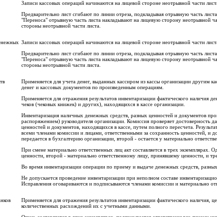
Записи кассовых операций начинаются на лицевой стороне неотрывной части листа
Предварительно лист сгибают по линии отреза, подкладывая отрывную часть листа п
"Переноса" отрывную часть листа накладывают на лицевую сторону неотрывной ча
стороны неотрывной части листа.
денежных
Записи кассовых операций начинаются на лицевой стороне неотрывной части листа
Предварительно лист сгибают по линии отреза, подкладывая отрывную часть листа п
"Переноса" отрывную часть листа накладывают на лицевую сторону неотрывной ча
стороны неотрывной части листа.
тв
Применяется для учета денег, выданных кассиром из кассы организации другим ка
де­нег и кассовых документов по произведенным операци­ям.
Применяется для отражения результатов инвентариза­ции фактического наличия де
чеков (чековых книжек) и других), находящихся в кассе орга­низации.
Инвентаризация наличных денежных средств, разных ценностей и документов пров
распоря­жением) руководителя организации. Комиссия проверяет достоверность да
ценностей и документов, находящихся в кассе, путем полного пере­счета. Резуль
всеми членами ко­миссии и лицами, ответственными за сохранность ценно­стей, и д
передается в бухгалтерию ор­ганизации, второй - остается у материально ответстве
При смене материально ответственных лиц акт состав­ляется в трех экземплярах. 
ценности, второй - материально ответственному лицу, принявшему ценности, и тре
Во время инвентаризации операции по приему и выда­че денежных средств, разных
Не допускается проведение инвентаризации при не­полном составе инвентаризацио
Исправ­ления оговариваются и подписываются членами комиссии и материально от
анков
Применяется для отражения результатов инвентариза­ции фактического наличия, ц
количествен­ных расхождений их с учетными данными.