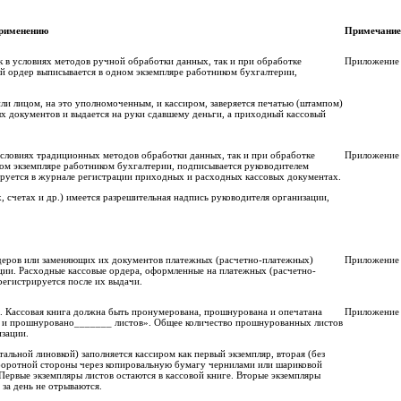
применению
Примечание
к в условиях методов ручной обработки данных, так и при обработке
Приложение
 ордер выписывается в одном экземпляре работником бухгалтерии,
ли лицом, на это уполномоченным, и кассиром, заверяется печатью (штампом)
х документов и выдается на руки сдавшему деньги, а приходный кассовый
условиях традиционных методов обработки данных, так и при обработке
Приложение
ом экземпляре работником бухгалтерии, подписывается руководителем
ируется в журнале регистрации приходных и расходных кассовых документах.
, счетах и др.) имеется разрешительная надпись руководителя организации,
деров или заменяющих их документов платежных (расчетно-платежных)
Приложение
зации. Расходные кассовые ордера, оформленные на платежных (расчетно-
регистрируется после их выдачи.
е. Кассовая книга должна быть пронумерована, прошнурована и опечатана
Приложение
ано и прошнуровано_______ листов». Общее количество прошнурованных листов
изации.
тальной линовкой) заполняется кассиром как первый экземпляр, вторая (без
 оборотной стороны через копировальную бумагу чернилами или шариковой
Первые экземпляры листов остаются в кассовой книге. Вторые экземпляры
 за день не отрываются.