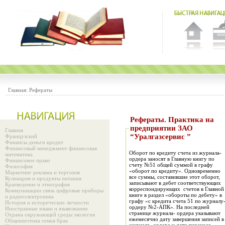
Главная:
Рефераты
Рефераты. Практика на
предприятии ЗАО
Главная
“Уралгазсервис ”
Французский
Финансы деньги кредит
Финансовый менеджмент финансовая
Оборот по кредиту счета из журнала-
математика
ордера заносят в Главную книгу по
Финансовое право
счету №51 общей суммой в графу
Философия
«оборот по кредиту». Одновременно
Маркетинг реклама и торговля
все суммы, составившие этот оборот,
Кулинария и продукты питания
записывают в дебет соответствующих
Краеведение и этнография
корреспондирующих счетов в Главной
Коммуникации связь цифровые приборы
книге в раздел «обороты по дебету» в
и радиоэлектроника
графу «с кредита счета 51 по журналу
История и исторические личности
ордеру №2-АПК». На последней
Иностранные языки и языкознание
странице журнала- ордера указывают
Охрана окружающей среды экология
ежемесячно дату завершения записей в
Общениеэтика семья брак