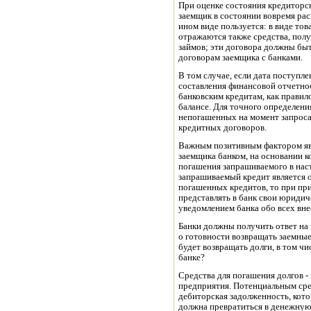
При оценке состояния кредиторс
заемщик в состоянии вовремя рас
ином виде пользуется: в виде това
отражаются также средства, пол
займов; эти договора должны бы
договорам заемщика с банками.
В том случае, если дата поступле
составления финансовой отчетно
банковским кредитам, как правил
балансе. Для точного определени
непогашенных на момент запроса
кредитных договоров.
Важным позитивным фактором яв
заемщика банком, на основании к
погашения запрашиваемого в наст
запрашиваемый кредит является 
погашенных кредитов, то при при
представлять в банк свои юридич
уведомлением банка обо всех вне
Банки должны получить ответ на 
о готовности возвращать заемные 
будет возвращать долги, в том чи
банке?
Средства для погашения долгов - 
предприятия. Потенциальным сре
дебиторская задолженность, кот
должна превратиться в денежную