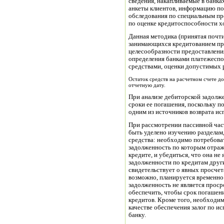
сведения, накапливаемые в банка
анкеты клиентов, информацию по
обследования по специальным п
по оценке кредитоспособности х
Данная методика (принятая почти
занимающихся кредитованием пре
целесообразности предоставления
определения банками платежесп
средствами, оценки допустимых р
Остаток средств на расчетном счете д
отчетную дату.
При анализе дебиторской задолж
сроки ее погашения, поскольку п
одним из источников возврата ис
При рассмотрении пассивной час
быть уделено изучению разделам
средства: необходимо потребоват
задолженность по которым отраже
кредите, и убедиться, что она н
задолженности по кредитам друг
свидетельствует о явных просчет
возможно, планируется временно
задолженность не является прос
обеспечить, чтобы срок погашен
кредитов. Кроме того, необходи
качестве обеспечения залог по 
банку.