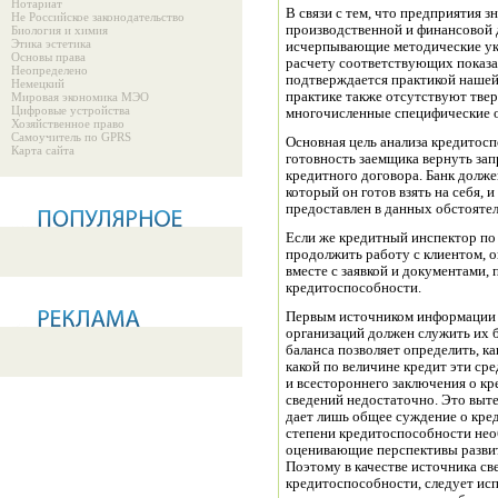
Нотариат
В связи с тем, что предприятия 
Не Российское законодательство
производственной и финансовой 
Биология и химия
Этика эстетика
исчерпывающие методические ук
Основы права
расчету соответствующих показа
Неопределено
подтверждается практикой наше
Немецкий
практике также отсутствуют тверд
Мировая экономика МЭО
Цифровые устройства
многочисленные специфические о
Хозяйственное право
Самоучитель по GPRS
Основная цель анализа кредитос
Карта сайта
готовность заемщика вернуть за
кредитного договора. Банк долже
который он готов взять на себя, 
предоставлен в данных обстоятел
Если же кредитный инспектор по
продолжить работу с клиентом, о
вместе с заявкой и документами,
кредитоспособности.
Первым источником информации 
организаций должен служить их б
баланса позволяет определить, к
какой по величине кредит эти ср
и всестороннего заключения о к
сведений недостаточно. Это вытек
дает лишь общее суждение о кред
степени кредитоспособности нео
оценивающие перспективы развит
Поэтому в качестве источника св
кредитоспособности, следует исп