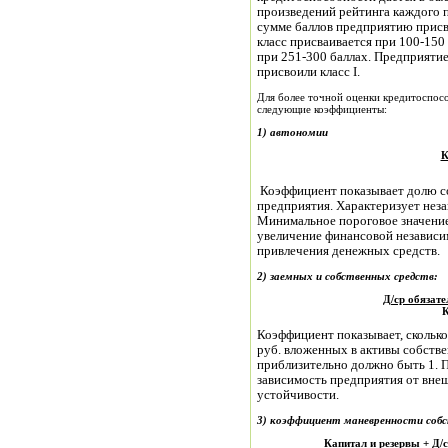
произведений рейтинга каждого п
сумме баллов предприятию присваив
класс присваивается при 100-150 ба
при 251-300 баллах. Предприятие
присвоили класс I.
Для более точной оценки кредитоспос
следующие коэффициенты:
1) автономии
К
Коэффициент показывает долю со
предприятия. Характеризует неза
Минимальное пороговое значение
увеличение финансовой независи
привлечения денежных средств.
2) заемных и собственных средств:
Д/ср обязате
К
Коэффициент показывает, сколько
руб. вложенных в активы собств
приблизительно должно быть 1. 
зависимость предприятия от вне
устойчивости.
3) коэффициент маневренности собс
Капитал и резервы + Д/