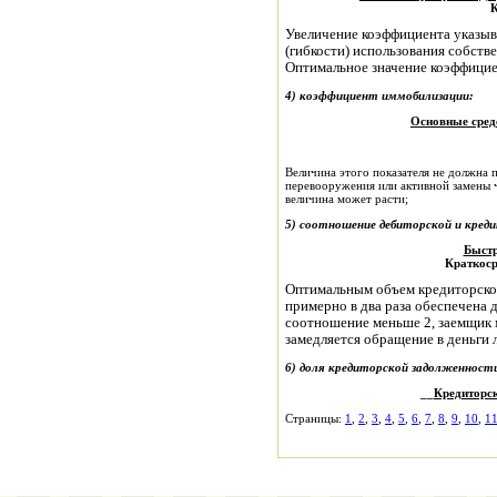
К
Увеличение коэффициента указыв
(гибкости) использования собств
Оптимальное значение коэффициент
4) коэффициент иммобилизации:
Основные сред
Величина этого показателя не должна 
перевооружения или активной замены 
величина может расти;
5) соотношение дебиторской и кред
Быстр
Краткоср
Оптимальным объем кредиторской
примерно в два раза обеспечена 
соотношение меньше 2, заемщик 
замедляется обращение в деньги 
6) доля кредиторской задолженност
__
Кредиторск
Страницы:
1
,
2
,
3
,
4
,
5
,
6
,
7
,
8
,
9
,
10
,
1