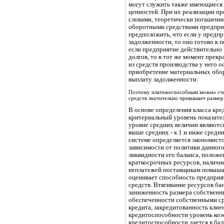
могут служить также имеющиеся 
ценностей. При их реализации п
словами, теоретически погашени
оборотными средствами предпри
предположить, что если у предп
задолженности, то оно готово к п
если предприятие действительно 
долгов, то в тот же момент прекр
из средств производства у него о
приобретение материальных обор
выплату задолженности.
Поэтому платежеспособным можно счи
средств значительно превышает размер
В основе определения класса кр
критериальный уровень показател
уровне средних величин являются
выше средних - к 1 и ниже средних
системе определяется экономист
зависимости от политики данного
ликвидности его баланса, положе
краткосрочных ресурсов, наличи
неплатежей поставщикам повыша
оценивает способность предпри
средств. Втягивание ресурсов ба
заниженность размера собственн
обеспеченности собственными с
кредита, закредитованность клие
кредитоспособности уровень ко
кредитоспособности дается в ба