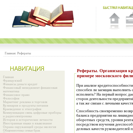
Главная:
Рефераты
Рефераты. Организация кредитования юридических лиц (на
примере московского фил
Главная
Французский
Финансы деньги кредит
При анализе кредитоспособност
Финансовый менеджмент финансовая
способен ли заемщик выполнить св
математика
исполнить? На первый вопрос да
Финансовое право
Философия
сторон деятельности предприяти
Маркетинг реклама и торговля
а так же связан с личными качес
Кулинария и продукты питания
Краеведение и этнография
Способность своевременно возвр
Коммуникации связь цифровые приборы
баланса предприятия на ликвидно
и радиоэлектроника
История и исторические личности
оборотных средств, уровня рента
Иностранные языки и языкознание
посредством изучения дееспособн
Охрана окружающей среды экология
деловых качеств руководителей 
Общениеэтика семья брак