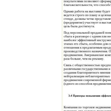
покупателями позволяют сформир
благожелательности, что способ
Однако работа на выставке будет 
ведется строго по плану и целен
стенде, должны четко представля
(предприятие) участвует в выстав
цель была достигнута.
Под персональной продажей пони
сбыта в разговоре с одним пли 
наиболее эффективный инструме
этапах его сбыта, особенно для 
отношения к предлагаемым проду
производственного назначения. О
продвижения. Американские комп
раза больше, чем на рекламу.
Связь с общественностью предпо
различными государственными и
создания благоприятного мнения 
нейтрализации неблагоприятных с
продвижения современной фирме 
(одного из способов продвижения)
3.4 Примеры повышения эффектив
Компания по торговле недвижимо