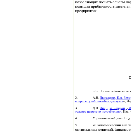
позволяющих познать основы марк
повышая прибыльность, является
предприятия.
С
1. C.С. Носова, «Экономическая те
2. А.В.
Приходько, Е.А. Зам
вопросы: учеб. пособие для вузов
», Из
3. Д.Д.
Лий, Дж. Серджи,
«
М
товаров широкого потребления»,
Изд. 
4. Управленческий учет. Под ред.
5. «Экономический анализ: си
оптимальных решений, финансово