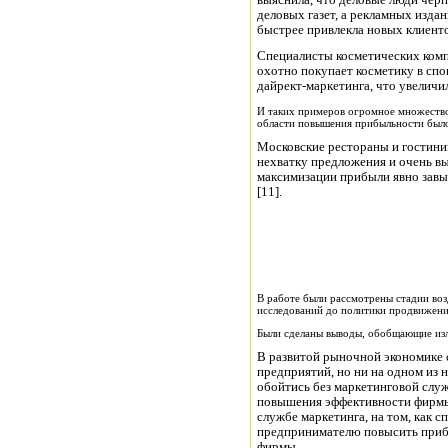
выяснила, что деловые люди чер
деловых газет, а рекламных издан
быстрее привлекла новых клиенто
Специалисты косметических комп
охотно покупает косметику в спо
дайрект-маркетинга, что увеличи
И таких примеров огромное множество,
области повышения прибыльности было
Московские рестораны и гостини
нехватку предложения и очень вы
максимизации прибыли явно завы
[11].
В работе были рассмотрены стадии воз
исследований до политики продвижени
Были сделаны выводы, обобщающие из
В развитой рыночной экономике 
предприятий, но ни на одном из 
обойтись без маркетинговой слу
повышения эффективности фирмы,
службе маркетинга, на том, как 
предпринимателю повысить прибы
фирмы.