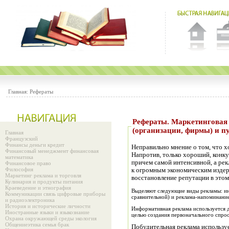
Главная:
Рефераты
Рефераты. Маркетинговая деятельность предприятия
(организации, фирмы) и п
Главная
Французский
Финансы деньги кредит
Неправильно мнение о том, что х
Финансовый менеджмент финансовая
Напротив, только хороший, конк
математика
причем самой интенсивной, а рек
Финансовое право
Философия
к огромным экономическим издер
Маркетинг реклама и торговля
восстановление репутации в этом
Кулинария и продукты питания
Краеведение и этнография
Выделяют следующие виды рекламы: ин
Коммуникации связь цифровые приборы
сравнительной) и реклама-напоминание
и радиоэлектроника
История и исторические личности
Информативная реклама используется 
Иностранные языки и языкознание
целью создания первоначального спрос
Охрана окружающей среды экология
Общениеэтика семья брак
Побудительная реклама используе