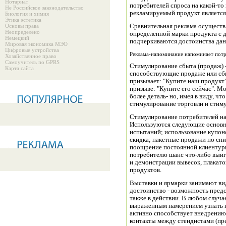
Нотариат
потребителей спроса на какой-то
Не Российское законодательство
рекламируемый продукт является
Биология и химия
Этика эстетика
Основы права
Сравнительная реклама осуществ
Неопределено
определенной марки продукта с 
Немецкий
подчеркиваются достоинства дан
Мировая экономика МЭО
Цифровые устройства
Реклама-напоминание напоминает пот
Хозяйственное право
Самоучитель по GPRS
Стимулирование сбыта (продаж) 
Карта сайта
способствующие продаже или сбы
призывает: "Купите наш продукт"
призыве: "Купите его сейчас". 
более деталь- но, имея в виду, ч
стимулирование торговли и стиму
Стимулирование потребителей на
Используются следующие основн
испытаний; использование купоно
скидка; пакетные продажи по сн
поощрение постоянной клиентуры
потребителю шанс что-либо выигр
и демонстрации вывесок, плакатов
продуктов.
Выставки и ярмарки занимают вид
достоинство - возможность предс
также в действии. В любом случа
выраженным намерением узнать н
активно способствует внедрению
контакты между стендистами (пр