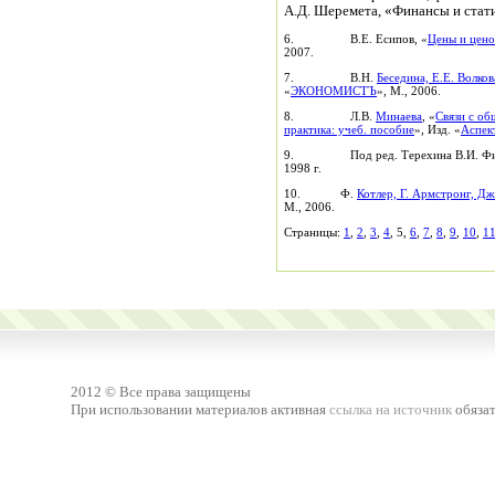
А.Д. Шеремета, «Финансы и статис
6. В.Е. Есипов, «
Цены и цено
2007.
7. В.Н.
Беседина, Е.Е. Волков
«
ЭКОНОМИСТЪ
», М., 2006.
8. Л.В.
Минаева
, «
Связи с об
практика: учеб. пособие
», Изд. «
Аспек
9. Под ред. Терехина В.И. Финанс
1998 г.
10. Ф.
Котлер, Г. Армстронг, Дж
М., 2006.
Страницы:
1
,
2
,
3
,
4
, 5,
6
,
7
,
8
,
9
,
10
,
1
2012 © Все права защищены
При использовании материалов активная
ссылка на источник
обязат